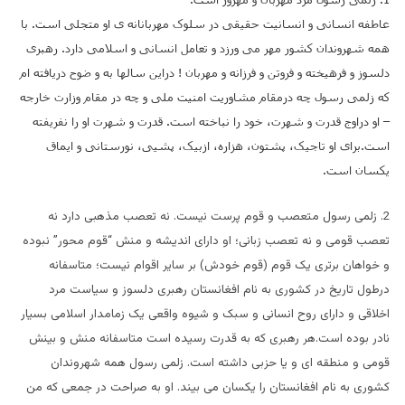
عاطفه انسانی و انسانیت حقیقی در سلوک مهربانانه ی او متجلی است. با
همه شهروندان کشور مهر می ورزد و تعامل انسانی و اسلامی دارد. رهبری
دلسوز و فرهیخته و فروتن و فرزانه
و مهربان ! دراین سالها به و ضوح دریافته ام
که زلمی رسول چه درمقام مشاوریت امنیت ملی و چه در مقام وزارت خارجه
– او دراوج قدرت و شهرت، خود را نباخته است. قدرت و شهرت او را نفریفته
است.برای او تاجیک، پشتون، هزاره، ازبیک، پشیی، نورستانی و ایماق
یکسان است.
2. زلمی رسول متعصب و قوم پرست نیست. نه تعصب مذهبی دارد نه
تعصب قومی و نه تعصب زبانی؛ او دارای اندیشه و منش “قوم محور” نبوده
و خواهان برتری یک قوم (قوم خودش) بر سایر اقوام نیست؛ متاسفانه
درطول تاریخ در کشوری به نام افغانستان رهبری دلسوز و سیاست مرد
اخلاقی و دارای روح انسانی و سبک و شیوه واقعی یک زمامدار اسلامی بسیار
نادر بوده است.هر رهبری که به قدرت رسیده است متاسفانه منش و بینش
قومی و منطقه ای و یا حزبی داشته است. زلمی رسول همه شهروندان
کشوری به نام افغانستان را یکسان می بیند. او به صراحت در جمعی که من