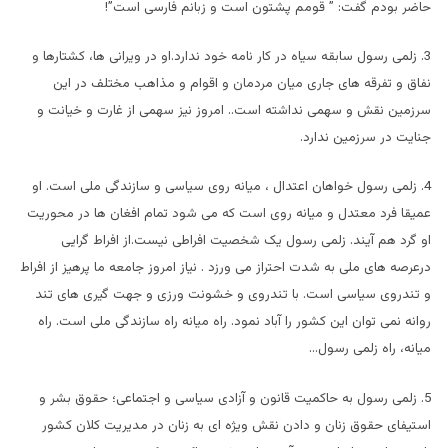
حاضر بودم گفت: ” قومم پشتون است و زبانم فارسی است”!
3. زلمی رسول سابقه سیاه در کار نامه خود ندارد.او در ویرانی ها، کشتارها و
نفاق و تفرقه های جاری میان مردمان و اقوام و مذاهب مختلف در این
سرزمین نقش و سهمی نداشته است.. امروز نیز سهمی از غارت و خیانت و
جنایت در سرزمین ندارد.
4. زلمی رسول خواهان اعتدال ، میانه روی سیاسی و سازندگی ملی است. او
عمیقا فرد معتدل و میانه روی است که می شود تمام افغان ها در محوریت
او گرد هم آیند. زلمی رسول یک شخصیت افراطی نیست.از افراط گرایی
درعرصه های ملی به شدت احتراز می ورزد . نیاز امروز جامعه ما پرهیز از افراط
و تندروی سیاسی است. با تندروی و خشونت ورزی و جهت گیری های تند
روانه نمی توان این کشور را آباد نمود. راه میانه راه سازندگی ملی است. راه
میانه، راه زلمی رسول…
5. زلمی رسول به حاکمیت قانون و آزادی سیاسی و اجتماعی؛ حقوق بشر و
استیفای حقوق زنان و دادن نقش ویژه ای به زنان در مدیریت کلان کشور