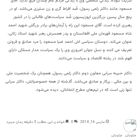
شریک نبوده. زندگی شخصی‌ وی با زندگی مردم عام چندان فرق ندارد. آقای
مسعود مانند داکتر زلمی رسول، ضّد افراط گری و زن ستیزی می‌باشد. او در
پنج سال پسین بزرگترین اپوزیسیون ضّد سیاست‌های طالبانی را در کشور
رهبری کرده است. آقای مسعود این راه را آرمان‌های برادر بزرگش شهید احمد
شاه مسعود قهرمان ملی‌ افغانستان و پدر همسرش رهبر شهید استاد ربّانی،
عنوان می‌کند. دوستان سیاسی اش احمد ضیا مسعود را مرد صادق و فروتن
تعریف می کنند و نسل جوان امروزی وی را ‌یک سیاست مدار مسلکی دارای
فهم بلند در رشته اقتصاد و سیاست می‌‌دانند.
داکتر حبیبه سرابی معاون دوم داکتر زلمی رسول, همچنان ‌یک شخصیت ملی‌
و بین مللی ، پرکار و صادق می‌باشد. گذشته از همه خصوصیاتش، داکتر سرابی
تنها زنی است که در تیم‌های مطرح انتخاباتی، دیده می‌‌شود.
مارس 16, 2014
0
خواندن این مطلب 3 دقیقه زمان میبرد
جاودان