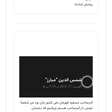
روحش شادباد
گ
شمس الدین "مبارز"
ف
آگوست 11, 2015 در 1:19 ب.ظ
ت
:
آمرصاحب مسعود قهرمان ملی کشور مان بود من شخصاً
خوش دار آمرصاحب هستم چیکنیم که دشمنان