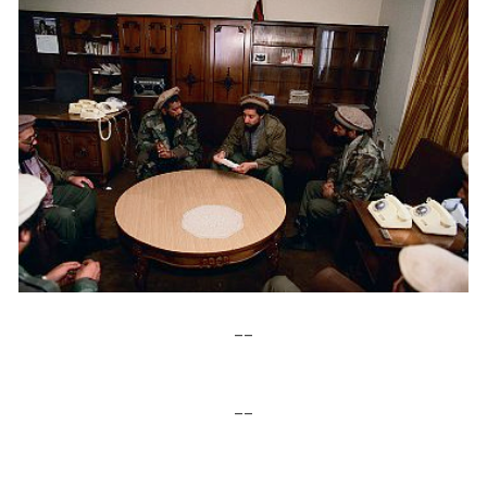
__
__