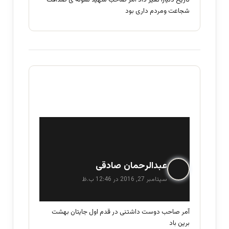
تاریخ دنیارا تغیر داد آمر صاحب شهید نمونه ی صداقت
شجاعت ومردم داری بود
گ
عبدالرحمان صادقی
ف
سپتامبر 27, 2016 در 12:46 ب.ظ
ت
:
آمر صاحب دوست داشتنی در قدم اول جایتان بهشت
برین باد