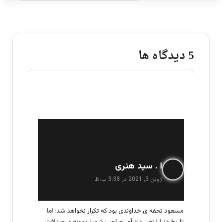
‫5 دیدگاه ها
گ
ا . سید هنری
ف
ژوئن 3, 2021 در 3:38 ب.ظ
ت
:
مسعود تحفه ی خداوندی بود که تکرار نخواهد شد؛ اما