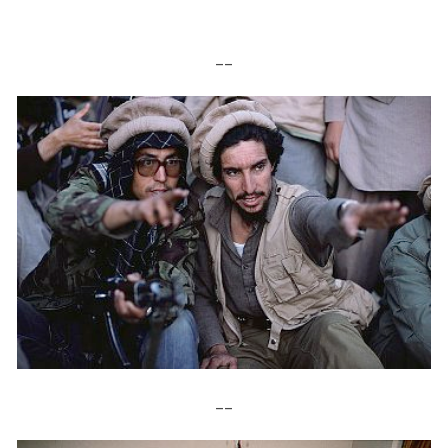
__
__