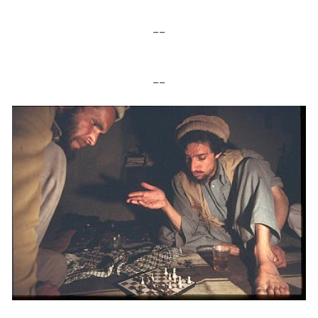
__
__