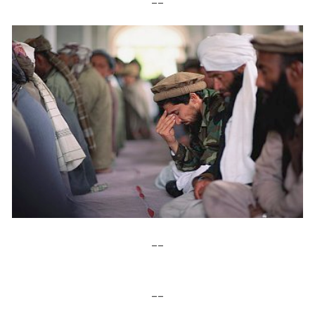
__
__
__