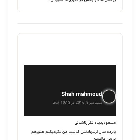
روحش شاد و یادش در دلهای ما جاویدان .
گ
Shah mahmoud
ف
سپتامبر 8, 2016 در 10:13 ق.ظ
ت
:
مسعودپدیده تکرارناشدنی
پانزده سال ازشهادتش گدشت من فکرمیکنم هنوزهم
دربین مااست