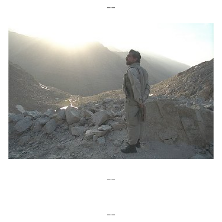
__
__
__