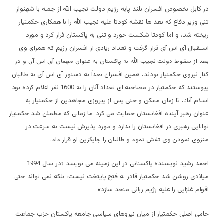
در کابل بخصوص افسران بلند پایه رژیم دولت نجیب الله از جمله با شهنواز
تنی وزیر دفاع که بعد ها نقشه کودتا علیه نجیب الله را با همکاری حکمتیار
ریخته شد، و اما کودتا شکست خورد و تنی به پاکستان فرار کرد و مورد
استقبال آی اس آی قرار گرفت و تعداد زیادی از افسران رژیم که همرای وی
بعد از سقوط دولت نجیب الله به پاکستان به عنوان مهمان آی اس آی و در
کنار نیروی حکمتیار بودند، همین افسران بعداً به دستور آی اس آی به طالبان
پیوستند که حکمتیار در مصاحبه ای تعداد آنان را به 1600 نفر اعلام کرده بود
اسلام آباد، تا زمان ممکن و حتی پس از پیروزی مجاهدین از حکمتیار به
عنوان رهبر آینده افغانستان حمایت می کرد اما زمانی که مطمئن شد حکمتیار
توانایی رهبری در افغانستان را ندارد و مورد پذیرش نیست به سرعت در
منزوی نمودن وی تلاش نمود و طالبان را جایگزین او قرار داد.
احمد رشید نویسنده پاکستانی در این زمینه می نویسد «در سال 1994
میلادی روشن شد حکمتیار قادر به فتح پایتخت نیست، بلکه نمی تواند حتی
اقوام غلزایی را علیه رژیم ربانی متحد سازد»
حامی اصلی حکمتیار از میان نیروهای سیاسی جامعه پاکستان حزب جماعت