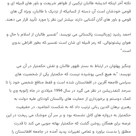
نکته آخر اینکه اندیشه طالبان ترکیبی از ظواهر شریعت و باور های قبیله ای و
قومی خودشان است آن دسته از کسانیکه از نزدیک با طالبان، ویژه گی های
قومی و باور های آنان آشنایی دارند بیشتر این نظر را مورد تأیید قرار می دهند.
احمد رشید ژورنالیست پاکستانی می نویسد: “تفسیر طالبان از اسلام با حال و
هوای پشتونوالی، که رمز قبیله ای شان است تفسیر،که بطور افراطی بدوی
است.”
چنگیز پهلوان در ارتباط به بستر ظهور طالبان و نقش حکمتیار در آن می
نویسد: “به هیچ کسی پوشیده نیست که حکمتیار یکی از شخصیت های
سیاسی فاجعه آفرین در افغانستان شده است و فقط منافع شخصی خود را تا
سرحد کنفدریشن در نظر می گیرد در سال 1994 میلادی در ماه ژانویه وی با
کمک دوستم و برخورداری از حمایت های پاکستان کودتای علیه دولت به
رهبری برهان الدین ربانی ترتیب داد که به شکست انجامید، در حقیقیت
حکمتیار به دروازه های کابل نشسته بود و بر سر آن موشک می ریخت در این
عرصه برای همگان روشن گشت که حکمتیار بهانه جویی می کند تا قدرت
مطلق را بدست بیاورد و تمامی تغییرات پدید آمده در جامعه افغانستان را