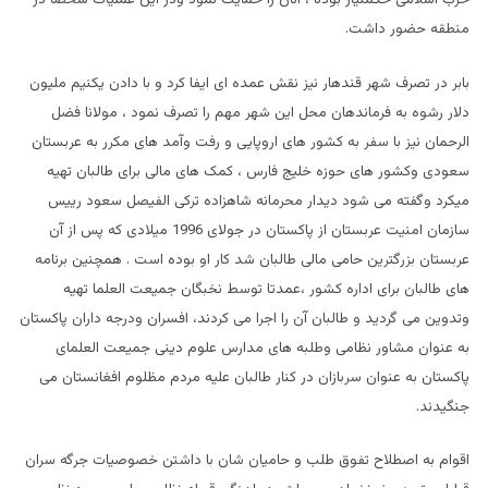
منطقه حضور داشت.
بابر در تصرف شهر قندهار نیز نقش عمده ای ایفا کرد و با دادن یکنیم ملیون
دلار رشوه به فرماندهان محل این شهر مهم را تصرف نمود ، مولانا فضل
الرحمان نیز با سفر به کشور های اروپایی و رفت وآمد های مکرر به عربستان
سعودی وکشور های حوزه خلیج فارس ، کمک های مالی برای طالبان تهیه
میکرد وگفته می شود دیدار محرمانه شاهزاده ترکی الفیصل سعود رییس
سازمان امنیت عربستان از پاکستان در جولای 1996 میلادی که پس از آن
عربستان بزرگترین حامی مالی طالبان شد کار او بوده است . همچنین برنامه
های طالبان برای اداره کشور ،عمدتا توسط نخبگان جمیعت العلما تهیه
وتدوین می گردید و طالبان آن را اجرا می کردند، افسران ودرجه داران پاکستان
به عنوان مشاور نظامی وطلبه های مدارس علوم دینی جمیعت العلمای
پاکستان به عنوان سربازان در کنار طالبان علیه مردم مظلوم افغانستان می
جنگیدند.
اقوام به اصطلاح تفوق طلب و حامیان شان با داشتن خصوصیات جرگه سران