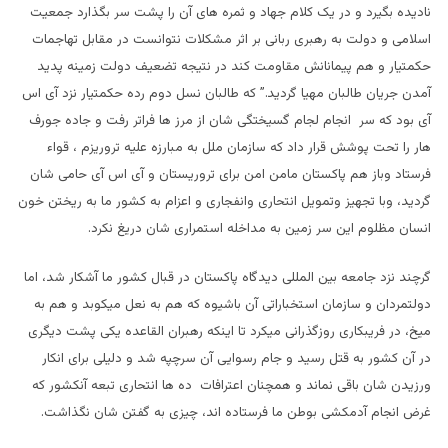
نادیده بگیرد و در یک کلام جهاد و ثمره های آن را پشت سر بگذارد جمعیت
اسلامی و دولت به رهبری ربانی بر اثر مشکلات نتوانست در مقابل تهاجمات
حکمتیار و هم پیمانانش مقاومت کند در نتیجه تضعیف دولت زمینه پدید
آمدن جریان طالبان مهیا گردید.” که طالبان نسل دوم رده حکمتیار نزد آی اس
آی بود که سر انجام لجام گسیختگی شان از مرز ها فراتر رفت و جاده جورف
هار را تحت پوشش قرار داد که سازمان ملل به مبارزه علیه تروریزم ، قواء
فرستاد وباز هم پاکستان مامن امن برای تروریستان و آی اس آی حامی شان
گردید، وبا تجهیز وتمویل انتحاری وانفجاری و اعزام به کشور ما به ریختن خون
انسان مظلوم این سر زمین به مداخله استمراری شان دریغ نکرد.
گرچند نزد جامعه بین المللی دیدگاه پاکستان در قبال کشور ما آشکار شد، اما
دولتمردان و سازمان استخباراتی آن باشیوه که هم به نعل میکوبد و هم به
میخ، در فریبکاری روزگذرانی میکرد تا اینکه رهبران القاعده یکی پشت دیگری
در آن کشور به قتل رسید و جام رسوایی آن سرچپه شد و دلیلی برای انکار
ورزیدن شان باقی نماند و همچنان اعترافات ده ها انتحاری تبعه آنکشور که
غرض انجام آدمکشی بوطن ما فرستاده اند، چیزی به گفتن شان نگذاشت.