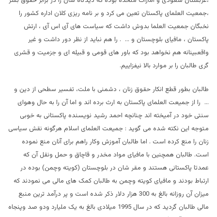
،عربستان سعودی و امارات متحده بوده که دیدگاه شان را در برابر حقوق بشر
،جمعیت العلمای پاکستان تعین می کرد و بر نامه ریزی کلان اداره کشور را
نخبگان جمعیت العلما بدوش داشت که سیاست های آی اس آی ، ارتش
پاکستان ، مافیای بلوچستان و … . را هم نباید از نظر دور داشت و غیر
واقعبینانه هم نخواهد بود که باور های قومی و قبیله ای و جزمیت و قشری
گری طالبان را بر موارد بالا نیفزاییم.
طالبان بطور قطع انکار حقوق زنان ، دشمنی با ملت، تفسیر سطحی از دین و
… را از جمیعت العلمای پاکستان به ارث برده اند و اما آن را به حال وهوای
سنتی خود در آمیخته اند چنانچه احمد رشید نویسنده پاکستانی به خوبی
متوجه این نکته شده می گوید : جمیعت العلمای اسلام هرگونه نقش سیاسی
زنان را منع کرده است . اما طالبان آموزش وکار راهم برای آنان منع نموده
است. طالبان همچنین با مافیای مواد مخدر و قاچاق و حمل ونقل آن که
عمدتا پاکستانی هستند و مقر شان در بلوچستان (کویته وچمن) بوده در
ارتباط بودند و مافیای کویته وچمن به طالبان کمک های مالی می نمودند که
میزان آن روزانه بالغ به 300 هزار دلار ذکر شده است و پر درآمد ترین منبع
مالی طالبان گردید که در سال 1995 میلادی بالغ به یک ملیارد ودو صد وپنجاه