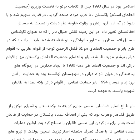
اسلامی بود در سال 1993 پس از انتخاب بوتو به نخست وزیری (جمعیت
العلمای اسلام) پاکستان ، با حزب مردم متحد گردید، در قدرت سهیم شد و با
نفوذ در آی اس آی، ارتش و وزارت خارجه نظر دولت را نسبت به مسائل
افغانستان تغییر داد. در این زمینه نقش جنرال بابر را که به عنوان کارشناس
مسایل افغانستان و مشاور خانوادگی بوتو شناخته شده نباید از یاد برد که در
طرح بابر و جمعیت العلمای مولانا فضل الرحمن توجه از اقوام غلزایی به اقوام
درانی بیشتر مورد نظر شد، بابر و اعضای جمعیت العلمای پاکستان نیز از اقوام
درانی اند و جمعیت العلما طی دهه 1980 با ایجاد مدارس در اردوگاه های
پناهندگی در میان اقوام درانی در بلوجستان توانسته بود به حمایت از آنان
بپردازد و درسال 1994 بابر حمایت نظامی از اقوام درانی راکه بعدا به طالبان
شهرت یافتند،به عهده گرفت.
بابر طراح اصلی شناسایی مسیر تجاری کویته به ترکمنستان و آسیای مرکزی از
طریق قندهار وهرات بود که یکی از اهداف عمده پاکستان در حمایت از طالبان
است وبابر برای باز کردن این مسیر طالبان را مسلح کرد ودر اولین عملیات
عمده نظامی که با هدف تصرف منطقه استراتیژیک اسپین بولدک از نیرو های
حزب اسلامی حکمتیار بوده ، آنان را حمایت نمود ودر این عملیات شخصا در