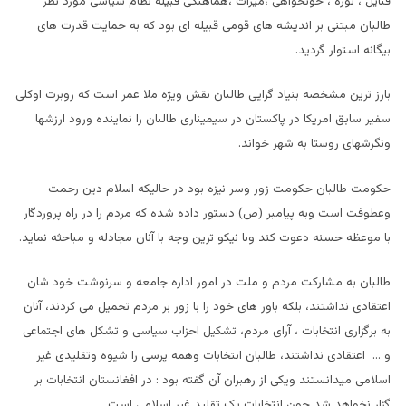
قبایل ، توره ، خونخواهی ،میراث ،هماهنگی قبیله نظام سیاسی مورد نظر
طالبان مبتنی بر اندیشه های قومی قبیله ای بود که به حمایت قدرت های
بیگانه استوار گردید.
بارز ترین مشخصه بنیاد گرایی طالبان نقش ویژه ملا عمر است که روبرت اوکلی
سفیر سابق امریکا در پاکستان در سیمیناری طالبان را نماینده ورود ارزشها
ونگرشهای روستا به شهر خواند.
حکومت طالبان حکومت زور وسر نیزه بود در حالیکه اسلام دین رحمت
وعطوفت است وبه پیامبر (ص) دستور داده شده که مردم را در راه پروردگار
با موعظه حسنه دعوت کند وبا نیکو ترین وجه با آنان مجادله و مباحثه نماید.
طالبان به مشارکت مردم و ملت در امور اداره جامعه و سرنوشت خود شان
اعتقادی نداشتند، بلکه باور های خود را با زور بر مردم تحمیل می کردند، آنان
به برگزاری انتخابات ، آرای مردم، تشکیل احزاب سیاسی و تشکل های اجتماعی
و … اعتقادی نداشتند، طالبان انتخابات وهمه پرسی را شیوه وتقلیدی غیر
اسلامی میدانستند ویکی از رهبران آن گفته بود : در افغانستان انتخابات بر
گزار نخواهد شد چون انتخابات یک تقلید غیر اسلامی است .