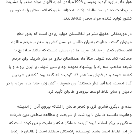
هزار دلار برآورد گردید ودرسال 1996میلادی اجازه قاچاق مواد مخدر را مشروط
بر پرداخت ده در صد مالیات زکات به خزانه بطوریکه افغانستان را به دومین
کشور تولید کننده مواد مخدر شناختاندند.
در موردنقض حقوق بشر در افغانستان موارد زیادی است که بطور قطع
میتوان گفت ، جنایات رهبران طالبان در نسل کشی و ستم بر مردم مظلوم
افغانستان کمتر از جنایات صرب ها در بوسنی نیست که مانند میلادیچ به
محاکمه کشانده شوند، مثلاً ملا عبدالمنان نیازی در مزار شریف برای مردم
شیعه مذهب سه راه را پیشنهاد نموده بود یاسنی شوند، یا ایران بروند و یا
کشته شوند و در فتوای ملا عمر ذکر گردیده که گفته بود ” کشتن شیعیان
گناه نیست، زیرا آنها کافر هستند” وی همچنان آتش زدن خانه های مردم را در
بامیان و سایر نقاط توسط نیروهای طالبان تأیید کرد.
عده ی دیگری قشری گری و تحجر طالبان را نشانه پیروی آنان از اندیشه
وهابیت دانسته طالبان با برداشت از شریعت و مطالعه سطحی دین ضربات
سنگین بر پیکر اسلام فرود آوردند همانگونه که وهابیت چنین کرده است که
در این ارتباط احمد رشید نویسنده پاکستانی معتقد است ( طالبان با ارتباط