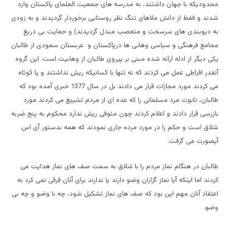
محدودیکه با جهان داشتند، به مدرسه های جمعیت العلمای پاکستان وارد
شدند و فقط از دانش ملاهای تنگ نظر روستایی برخوردار گردیدند و به زودی
به دیوبندی های سرسخت و متعصب مبدل گردیدند) و حمایت بی دریغ
مجامع فرهنگی و سیاسی وهابی ها درپاکستان و عربستان سعودی از طالبان
یکی دیگر از ادله ارائه شده مبنی بر پیروی طالبان از وهابیت است. این گروه
آنقدر افراطی عمل می کردند که نه تنها با کسانیکه ریش نداشتند و یا کوتاه
می کردند مورد مجازات قرار می دادند بل در سال 1377 خبری آمده بود که
طالبان، تابوت مرد مسلمانی را که عده ای از مردم تشییع می کردند مورد
بازرسی قرار دادند و اعلام کردند چون متوفی ریش ندارد محکوم به پنج ضربه
شلاق است و حکم را در مورد مرده جاری نمودند که همه بدستور آی اس
آیصورت می گرفت.
طالبان در هنگام نماز مردم را با شلاق به سمت صف های نماز هدایت می
کردند اما اینکه آیا نماز گزاران وضو دارند یا ندارند برای آنان فرقی نمی کرد به
اعتقاد آنان مهم این بود که صف های نماز تشکیل شود، چه با وضو و چه بی
وضو.