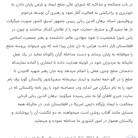
در باب مصالحه و مذاکره که شورای عالی صلح ایجاد و غرض پایان دادن به
خوتریزی و برادرکشی به فعالیت آغاز نمود و رهبری آن توسط مرحوم
پروفیسور استاد برهان الدین ربانی رییس جمهور اسبق کشور صورت میگرفت
بار ها حمیدگل و مشرف حمایت خود را از طالبان آشکار ساختند و چون در
راس شورا شخصیت با نفوذ جهادی، عالم، دانشمند و رهبر جمعیت اسلامی
افغانستان قرار داشت هراس به دل شان پیدا شد که وی میتواند پروسه صلح
را موفقانه به پایان برساند و دست مداخله گران راکوتاه نماید در یک عمل
خاینانه به مزدوران خود در کویته هدایت داده تا انتحاری را آماده نمایندکه
دشمنان صلح چنین عملی را انجام میدهد وبه جان رهبر شهید افتیدن تا
صلح را در گلو خفه نمایند و اینبار بیشرمانه سفیرکشور پاکستان گویا برف بام
خود را به بام دیگران می اندازد ودر مصاحبه خود با روز نامه پاکستانی که در
سایت خبری افغان آوا به نشر رسیده میگوید: برهان الدین ربانی قربانی
مخالفت با ایجاد پایگاه دایمی امریکا در افغانستان شد. در حالیکه همه
مسایل مانند آفتاب روشن است میخواهند به دو انگشت آن را بپوشانند و
پاکستان هموار در امور کشوری ما مداخله نموده و مینماید.
اکتبر 6, 2011
0
خواندن این مطلب 9 دقیقه زمان میبرد