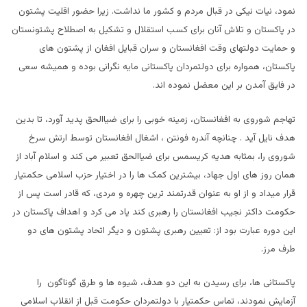
نمود، نیات نیکی در قبال مردم و کشور ما نداشت. زیرا حضور اقلیت پشتون
در پاکستان و تلاش آنان برای کسب استقلال و تشکیل به اصطلاح پشتونستان
و حمایت دولتهای وقت افغانستان و سران قبایل افغان از پشتون های
پاکستان، همواره برای دولتمردان پاکستانی مایه نگرانی بوده و همیشه سعی
در فایق آمدن بر این معضل نموده اند.
تهاجم شوروی به افغانستان، زمینه خوبی را برای ضیاالحق پدید آورد، تا بدین
هدف نایل آید . چنانچه آندره فونتن ، اشغال افغانستان توسط ارتش سرخ
شوروی را، بمثابه هدیه کریسمس برای ضیاالحق تعبیر می کند و اسلام آباد از
همان روز های اول جهاد، بیشترین کمک ها را در اختیار حزب اسلامی حکمتیار
قرار میداد و از او به عنوان قدرتمند ترین چهره و مردی، که قادر است پس از
حکومت داکتر نجیب افغانستان را رهبری کند یاد می کرد و اهداف پاکستان در
این دوره عبارت بود از: تعیین رهبری پشتون و دیگر اتحاد پشتون های دو
طرف مرز.
پاکستانی ها، برای رسیدن به این دو هدف، شیوه ها و طرق گوناگون را
آزمایش نمودند، تماس حکمتیار با دولتمردان حکومت قبل از انقلاب اسلامی