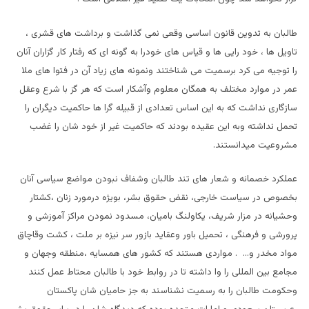
طالبان به تدوین قانون اساسی وقعی نمی گذاشت و برداشت های قشری ،
تاویل ها ، خود رایی ها و قیاس های خودرا به گونه ای که رفتار کار گزاران آنان
را توجیه می کرد برسمیت می شناختند ونمونه های زیاد آن در فتوا های ملا
عمر در موارد مختلف به همگان معلوم وآشکار است که هر گز با شرع وعقل
سازگاری نداشت که به این اساس تعدادی از قبیله گرا ها حاکمیت دیگران را
تحمل نداشته وبه این عقیده بودند که حاکمیت غیر از خود شان را غضب
مشروعیت میدانستند.
عملکرد خصمانه و شعار های تند طالبان وشفاف نبودن مواضع سیاسی آنان
بخصوص در سیاست خارجی، نقض حقوق بشر، بویژه درمورد زنان ،کشتار
وحشیانه در مزار شریف، یکاولنگ بامیان، مسدود نمودن مراکز آموزشی و
پرورشی و فرهنگی ، تحمیل باور وعقاید بازور سر نیزه بر ملت ، کشت وقاچاق
مواد مخدر و… . مواردی هستند که کشور های همسایه ،منطقه وجهان و
مجامع بین المللی را وا داشته تا در روابط خود با طالبان محتاط عمل کنند
وحکومت طالبان را به رسمیت نشناسند به جز حامیان شان پاکستان