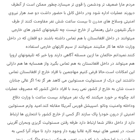
مردم مارا ضعیف تر ودشمن را قوی تر میسازد.چطور ممکن است از آنطرف
دیورند عملیات اداره شود ودر داخل کابل با حضور داشت دو صد هزار نیروی
امنیتی وسلاح های مدرن تا بیست ساعت شش نفر مقاومت کنند از طرف
دیگر.تلیفون دلیل رهنمائی از خارج نیست چه تلیفونهای کشور های خارجی
میتوانند در داخل افغانستان با هم تماس داشته باشند دو افغان که در داخل
وزارت خانه ها کار مکینند میتوانند از سیم کارتهای خارجی استفاده
کنند.نمیدانم حاکمان ما ازین مسئله آگاهی دارند ویا خیر که تلیفونهای اروپا
هم میتواند در داخل افغانستان به هم تماس بگیرد واز همسایه ها هم دارائی
این امکانات است.حالا فرض کنیم مهاجمین با افراد خارج از افغانستان تماس
داشتند این درک از مسئولیت مسئولین می کاهد هر گز نه؟ اگر عالی جنابان
دست شان به خارج از کشور نمی رسد با افراد داخل کشور که مصروف عملیات
اند چگونه بر خورد میکنند که یک نفر میتواند بیست ساعت با وزارت دفاع
وداخله وامنیت وناتو .اسپیشل فورس آمریکا مقابله کند.امید وارم مسئولین
امنیتی از درون خودرا پاک سازند اگر کسی از خارج کشور با انتحاری ها ارتباط
دارد از داخل دفاتر شما ارتباط دارد طرفه رفتن مسئولیت گریزی وبحران آفرینی
است. در تعمیر های نیمه کاره غالبا پهره دار وجود دارد تا مواد آنرا کسی به
سرقت نبرد اما چطور شد که درین تعمیر هیچکس نبود>.واگر کسی نبود