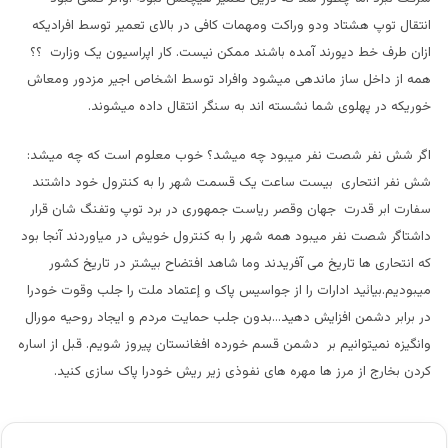
انتقال توپ هشتاد ودو وراکت ومهمات کافی در بالای تعمیر توسط افرادیکه
ازان طرف خط دیورند آمده باشند ممکن نیست. کار اپراسیون یک وزارت ؟؟
همه از داخل ساز ماندهی میشود وافراد توسط اشخاص اجیر مزدور ومعاش
خوریکه در پهلوی شما نشسته اند به سنگر انتقال داده میشوند.
اگر شش نفر شصت نفر میبود چه میشد؟
خوب معلوم است که چه میشد:
شش نفر انتحاری بیست ساعت یک قسمت شهر را به کنترول خود داشتند
سفارت ابر قدرت جهان وقصر ریاست جمهوری در برد توپ وتفنگ شان قرار
داشتاگر شصت نفر میبود همه شهر را به کنترول خویش در میاوردند آنجا بود
که انتحاری ها تاریخ می آفریدند وما شاهد افتضاح بیشتر در تاریخ کشور
میبودیم.بیائید ادارات را از جواسیس پاک و إعتماد ملت را جلب وقوت خودرا
در برابر دشمن افزایش دهید…بدون جلب حمایت مردم و ایجاد روحیه مورال
وانگیزه نمیتوانیم بر دشمن قسم خورده افغانستان پیروز شویم. قبل از اساره
کردن بخارج از مرز ها مهره های نفوذی زیر ریش خودرا پاک سازی کنید.