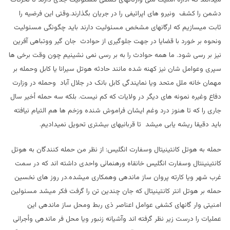
دشمن را کشف ونیرو های اپراتیفی را در جریان بگذارند.وقتی این فرضیه را
ثابت میسازیم که ارگانهای مشخص مسئولیت دارند باید چگونگی مسئولیت
ونحوه بر خورد با قضایا در جهت جلوگیری از حوادث جان گیر ووتباهی آفرین
نیز بر رسی شود. ما همه حوادث را به بر رسی نمی نشینیم چون وقت برخی ها
سپری وعوامل شان نیز کهنه شده مانند حادثه هوتل سیرانا یا کابل وحمله بر
مهمان خانه ملل متحد ویا نمایندگی کابل بانک در جلال آباد وحمله در وزارت
دفاع وغیره نمونه های دیگر در ولایات که کم نیست. بلکه سه حمله أخیر سال
جاری را که تا هنوز درد وغم ایشان فراموش شنده وزخم ها هم التیام نیافته
باید دقیقا ریشه یابی میشد تا قربانیهای بیشتری تحویل نمیدادیم.
حمله به هوتل کانتینیتال وسفارت انگلیس: از نظر من حمله کنندگان به هوتل
کانتینینتال وسفارت انگلیس خانقاه ورهنمائی واحدی داشته اند که در سمت
غرب شهر ویا کارته پروان ساز ماندهی وهمکاری میشده.در روز های نخسین
حمله بر هوتل انتر کانتینیتال که جان چندین تن را گرفت فکر میشد مسئولین
امنیتی وار گانهای کشفی عوامل اعناصر ذی ربط ومحل ساز ماندهی این
عملیات را درست زیر نظر گرفته اند وآشیانه زنبور ویا محل فر ماندهی وأجرائی