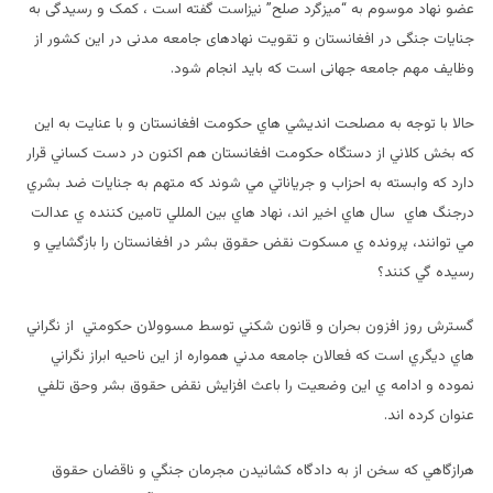
عضو نهاد موسوم به “میزگرد صلح” نيزاست گفته است ، کمک و رسیدگی به
جنایات جنگی در افغانستان و تقویت نهادهای جامعه مدنی در اين کشور از
وظایف مهم جامعه جهانی است که باید انجام شود
.
حالا با توجه به مصلحت انديشي هاي حكومت افغانستان و با عنايت به اين
كه بخش كلاني از دستگاه حكومت افغانستان هم اكنون در دست كساني قرار
دارد كه وابسته به احزاب و جرياناتي مي شوند كه متهم به جنايات ضد بشري
درجنگ هاي سال هاي اخير اند، نهاد هاي بين المللي تامين كننده ي عدالت
مي توانند، پرونده ي مسكوت نقض حقوق بشر در افغانستان را بازگشايي و
رسيده گي كنند؟
گسترش روز افزون بحران و قانون شكني توسط مسوولان حكومتي از نگراني
هاي ديگري است كه فعالان جامعه مدني همواره از اين ناحيه ابراز نگراني
نموده و ادامه ي اين وضعيت را باعث افزايش نقض حقوق بشر وحق تلفي
عنوان كرده اند.
هرازگاهي كه سخن از به دادگاه كشانيدن مجرمان جنگي و ناقضان حقوق