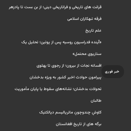
قرائت های تاریخی و فراتاریخی دینی؛ از بن بست تا پادزهر
فرقه تبهکاران اسلامی
علم تاریخ
«آینده فدراسیون روسیه پس از پوتین؛ تحلیل یک
سناریوی محتمل»
افسانه نجات از بیرون؛ از رجوی تا پهلوی
خبر فوری
پیرامون حوادث اخیر کشور به ویژه بدخشان
تحولات بدخشان؛ نشانه‌های سقوط یا پایان مأموریت
طالبان
کاوشِ چندو‌چونِ ماتریالیسم دیالکتیک
برگه های از تاریخ افغانستان