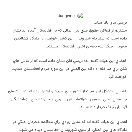
بررسي هاي يك هيات
مشترك از فعالان حقوق صلح بين المللي كه به افغانستان آمده اند نشان
داده است كه بيشرينه شهروندان اين كشور خواهان به دادگاه كشانيدن
مجرمان جنگي سه دهه ي اخيردرافغانستان هستند.
اعضاي اين هيات گفته اند؛ بررسي آنان نشان داده است كه از تلاش هاي
شان براي مداخله دادگاه بين المللي در اين مورد مردم افغانستان حمايت
خواهند كرد.
اعضاي متشكل اين هيات از كشور هاي امريكا و ايتاليا بوده اند كه با اعضاي
جامعه ي مدني وحقوق بشرافغانستان و برخي از خانواده هاي بازمانده گان
قربانيان جنگ ديدار داشته اند.
اعضاي اين هيات گفته اند كه تمايل زيادي براي محاكمه مجرمان جنگي در
دادگاه هاي بين المللي از سوي شهروندان افغانستان ديده مي شود.