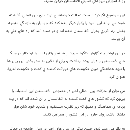
روند آموزش نيروهاي امنيتي افغانستان ديدن نمايد.
اين موضوع اگر دركنار بحث عدالت خواهانه ي نهاد هاي بين المللي گذاشته
شود مي تواند اين اميد را يكبار ديگر زنده كند كه جهانيان به تازه گي متوجه
بخش نرم افزاري بحران افغانستان شده اند و در صدد آنند كه راه هاي حلي به
آن بيابند.
در اين اواخر يك گزارش كنگره امريكا از به هدر رفتن 30 ميليارد دالر در جنگ
هاي افغانستان و عراق پرده برداشت و يكي از دلايل به هدر رفتن اين پول ها
را نبود همآهنگي ميان حكومت هاي دريافت كننده ي كمك و حكومت امريكا
عنوان كرد.
مي توان از تحركات بين المللي اخير در خصوص افغانستان اين استنباط را
بيرون كرد كه كشور هاي كمك كننده به افغانستان بر آن شده اند كه در يك
برنامه ي هماهنگ و دقيق كه زير نظارت مستقيم و شديد خود شان قرار
داشته باشد،روند جاري در اين كشور را همراهي كنند.
به نظر مي رسد نبود چنين دركي در سال هاي اخير در ميان جامعه ي جهاني