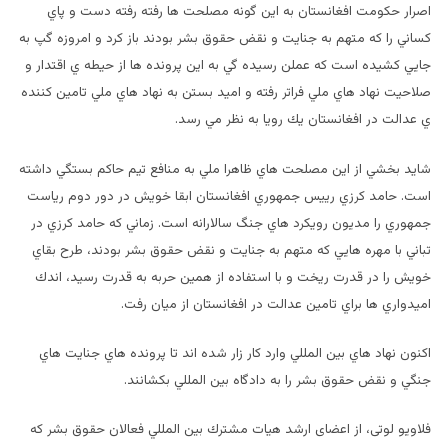
اصرار حكومت افغانستان به اين گونه مصلحت ها رفته رفته دست و پاي
كساني را كه متهم به جنايت و نقض حقوق بشر بودند باز كرد و امروزه گپ به
جايي كشيده است كه عملن رسيده گي به اين پرونده ها از حيطه ي اقتدار و
صلاحيت نهاد هاي ملي فراتر رفته و اميد بستن به نهاد هاي ملي تامين كننده
ي عدالت در افغانستان يك رويا به نظر مي رسد.
شايد بخشي از اين مصلحت هاي ظاهرا ملي به منافع تيم حاكم بستگي داشته
است. حامد كرزي رييس جمهوري افغانستان ابقا خويش در دور دوم رياست
جمهوري را مديون رويكرد هاي جنگ سالارانه است. زماني كه حامد كرزي در
تباني با مهره هايي كه متهم به جنايت و نقض حقوق بشر بودند، طرح بقاي
خويش را در قدرت ريخت و با استفاده از همين حربه به قدرت رسيد، اندك
اميدواري ها براي تامين عدالت در افغانستان از ميان رفت.
اكنون نهاد هاي بين المللي وارد كار زار شده اند تا پرونده هاي جنايت هاي
جنگي و نقض حقوق بشر را به دادگاه بين المللي بكشانند.
فلاویو لوتی، از اعضای ارشد هیات مشترك بين المللي فعالان حقوق بشر که