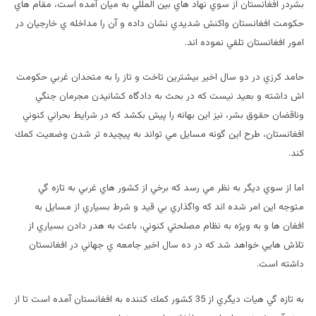
بشردر افغانستان از سوي نهاد هاي بين المللي به ميان آمده است، مقام هاي
حكومت افغانستان واكنش شديدي نشان داده و آن را مداخله ي خارجيان در
امور افغانستان تلقي نموده اند.
حامد كرزي در دو سال اخير بيشترين تاخت و تاز را به متحدان غربي حكومت
اش داشته و بعيد نيست كه در بحث به دادگاه كشانيدن مجرمان جنگي
وناقضان حقوق بشر، نيز اين بهانه را پيش بكشد كه در شرايط بحراني كنوني
افغانستان، طرح اين گونه مسايل مي تواند به پيچيده تر شدن وضعيت كمك
كند.
اما از سوي ديگر به نظر مي رسد كه برخي از كشور هاي غربي به تازه گي
متوجه اين امر شده اند كه واگذاري بي قيد و شرط بسياري از مسايل به
افغان ها و به ويژه به نظام مصلحتي كنوني، باعث به هدر دادن بسياري از
تلاش هايي خواهد شد كه در ده سال اخير جامعه ي جهاني در افغانستان
داشته است.
به تازه گي هيات ديگري از 35 كشور كمك كننده به افغانستان آمده است تا از