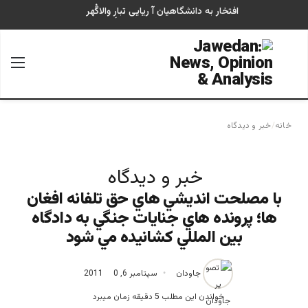
افتخار به دانشگاهیان آ ریایی تبارِ والاگُهر
جستجو برای
منو
خانه
/
خبر و دیدگاه
خبر و دیدگاه
با مصلحت انديشي هاي حق تلفانه افغان
ها؛ پرونده هاي جنايات جنگي به دادگاه
بين المللي كشانيده مي شود
جاودان
سپتامبر 6, 2011
0
خواندن این مطلب 5 دقیقه زمان میبرد