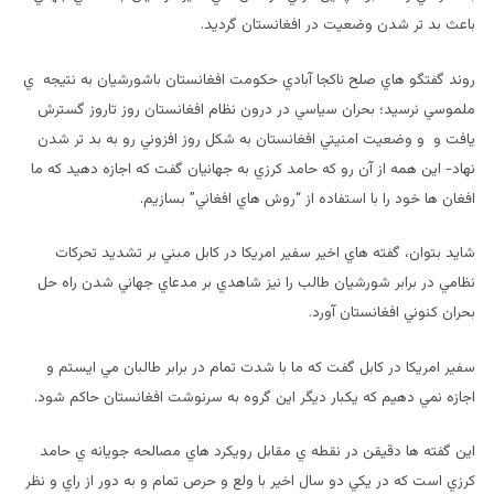
باعث بد تر شدن وضعيت در افغانستان گرديد.
روند گفتگو هاي صلح ناكجا آبادي حكومت افغانستان باشورشيان به نتيجه ي
ملموسي نرسيد؛ بحران سياسي در درون نظام افغانستان روز تاروز گسترش
يافت و و وضعيت امنيتي افغانستان به شكل روز افزوني رو به بد تر شدن
نهاد- اين همه از آن رو كه حامد كرزي به جهانيان گفت كه اجازه دهيد كه ما
افغان ها خود را با استفاده از “روش هاي افغاني” بسازيم.
شايد بتوان، گفته هاي اخير سفير امريكا در كابل مبني بر تشديد تحركات
نظامي در برابر شورشيان طالب را نيز شاهدي بر مدعاي جهاني شدن راه حل
بحران كنوني افغانستان آورد.
سفير امريكا در كابل گفت كه ما با شدت تمام در برابر طالبان مي ايستم و
اجازه نمي دهيم كه يكبار ديگر اين گروه به سرنوشت افغانستان حاكم شود.
اين گفته ها دقيقن در نقطه ي مقابل رويكرد هاي مصالحه جويانه ي حامد
كرزي است كه در يكي دو سال اخير با ولع و حرص تمام و به دور از راي و نظر