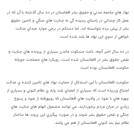
نهاد هاي جامعه مدني و حقوق بشر افغاستان در ده سال گذشته با آن كه در
عمل كار چنداني در راستاي رسيده گي به جنايت هاي جنگي و تامين حقوق
بشر از پيش برده نتوانسته اند، اما دستكم در برخي موارد صداي عدالت
خواهي از سوي اين نهاد ها بلند شده است.
در ده سال اخير آنچه، باعث مسكوت ماندن بسياري از پرونده هاي جنايت و
نقض حقوق بشر در افغانستان شده است، رويكرد هاي مصلحت جويانه
حكومت افغانستان بوده است.
حكومت افغانستان با اين استدلال از حمايت نهاد هاي تامين كننده ي عدالت
امتناع ورزيده است كه بسياري از اعضاي بلند پايه ي نظام كنوني و بسياري از
چهره هاي با نفوذ در ولايت هاي افغانستان كه رويهرفته از نفوذ و رسوخ
زيادي در ميان مردم برخوردارند، مي توانند مشمول اتهام هاي جنايت هاي
جنگي و نقض حقوق بشر شوند و در صورت پيگيري اين پروند ها ساختار
نظام نيم بند كنوني افغانستان از هم مي پاشد.