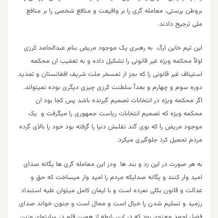
بروطن پرستی، معامله گری را بر واقیعت و منافع شخصی را بر منافع
ملی ترجیح دادند.
این تیم خاین ارگ به رهبری یک موجود مریض بنام عبدالحامد کرزی
اولآ محکمه ویژه غیر قانونی را تشکیل داده و به تعقیب ان محکمه
استیناف غیر قانونی را که بجز از تمسخر ملت شریف افغانستان و تمدید
دوره سوم و چهارم و بعدآ سلطنت کرزی چیزی دیگری بوده نمیتواند.
اگر محکمه ویژه در انتخابات تصمیم گیرنده باشد پس کجا بود ان
محکمه ویژه که تصمیم انتخابات ریاست جمهوری را میگرفت و یک
موجود مریض را که بوی گند تقلبش دنیا را گرفته بود خود را بالای گرده
مردم تحمیل کرد جلوگیری میکرد.
به هر صورت در این زد و بند ها ودر این معامله گری ها یگانه صدای
امید وار کنند و یگانه صدایکه مردم را امید وار میساخت که حق و
عدالت و قانون بکلی نمرده است و با ایمان کامل میتوان علیه استبداد
رزمید و تسلیم شدن را
خیال است و محال است و جنون خواند
صدای
فضل احمد معنوی بود که در این رابطه از همین قلم در سایتهای وزین