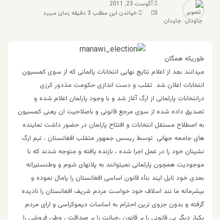
آگوست 23, 2011
0
خواندن این مطلب 3 دقیقه زمان میبرد
جاودان
طوریکه همگان
میدانند بعد از اعلام نتایج نهایی انتخابات پالمانی که از سوی کمسیون
انتخابات اعلان شد تقلب و دست اندازی حکومت مذدور کرزی
درانتخابات پارلمانی از ارگ آغاز شد و با وجود پارلمان اعلام شده و
تصدیق داده شده از سوی مرجع قانونی و باصلاحیت ان یعنی کمسیون
به اصطلاح مستقل انتخابات و افتتاح پارلمان در حضور داشت نماینده
های جامعه جهانی توسط ریسس جمهور متقلب افغانستان ، تیم ارگ
نشینان خود را در عمل اجرا شده ، بازنده یافته و متوجه شدند که با
موجودیت همچون پارلمانی نمیتوانند به پلانهای شوم و وطنستیزانه
بعدی خود نایل ایند بنآء قانون اساسی افغانستان را پامال نموده و
بیشرمانه ما نند اسلاف خود خواست مردم شریف افغانستان را نادیده
گرفته و بدون جزوی ترین احترام به اساسات دیموکراسی و ارای مردم
یکبار دیگر بی قانونی را بر قانون ،خیانت را بر صداقت ، وطن فروشی را