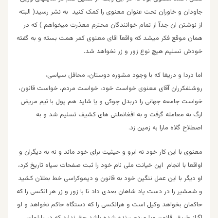
جاودان و خاوران تحت عنوان معنوی را کمک کنید به نشر رسید( البته
از نوشتن ان جدآ از تمام خوانندگان محترم معذرت میخواهم ) که در
همان موقع فکر میشد که واقعآ اقای معنوی کمر همت بسته و به گفته
خودش تسلیم هیچ نوع زور و زر نخواهد شد.
اما دردا و دریغا که با وجود مشوره دوستان، محافل سیاسی،
روشنفکرران آقای معنوی خواست خود، خواست مردم، خواست قانون،
خواست جامعه جهانی را دربدل چوکی و یا شاید هم پول با تیم مریض
ارگ به معامله گرفت و به افغانملتی های کشیف تسلیم شد و به
اصطلاح گلاه مارا به زمین زد.
معنوی با این کار خود نه ابرو و حیثیت برای خود ماند و نه به دیگران و
اواقعا با انجام این خیانت ملی نام خود را ثبت صفحات سیاه تاریخ کرد،
او دیگر با این عمل ننگین خود به قانون و دیموکراسی خط بطلان کشید
و شمشیر را در دست پاد شاهان بعدی داد تا با زور و زر هر انکسی را که
حاکمان بخواهد وکیل است و هرانکسی را که دستگاه حاکم نخواهد و لو
اگراز طریق قانون ویا مردم برنده شده باشد حق ندارد که در پارلمان