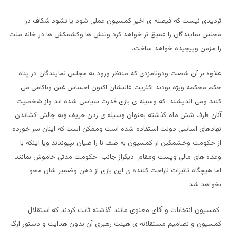
تردیدی نیست که فیصله ی اخیر کمسیون عملی شود یا نشود شکاف در
مجلس نمایندگان را عمیق تر خواهد کرد وتنش ها وکشمکش ها در خانه ملت
را مزمن وپیچیده خواهد ساخت.
علاوه بر آن شصت ودونامزدی که منتظر ورود به مجلس نمایندگان در پناه
حکم محکمه ویژه بودند اکثریت غالبشان اکنون احساس غبن وناکامی می
کنند ومی اندیشند که وسیله ی بازی قدرت سیاسی شده اند واز شخصیت
آنان ظرف شش ماه گذشته بعنوان وسیله ی زدن حریف وبه چالش کشاندن
نهادهای اساسی دولت استفاده شده است وممکن است که اینان سر خورده
از حکومت وخشمگین از کمسیون به صف نا را ضیان بپیوندند ویا اینکه با
وعده های مالی وپست ومقام دیگراز جانب حکومت مدتی خاموش بمانند
اما هیچگاه تاثیرات ناراحت کننده ی این بازی از ذهن وضمیر شان محو
نخواهد شد.
کمسیون انتخابات و آقای معنوی مانند گذشته ثابت کردند که استقلال
کمسیون و تصامیم مستقلانه ی هیئت رهبری آن بدون هدایت و دستور ارگ