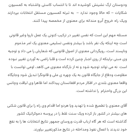
ودوستان ارگ نشینش کوشیده اند تا با انتساب کاستی واشتباه به کمسیون
شکایات – که حالا وجود ندارد – به تبرئه کمسیون مستقل انتخابات بپردازند
ویک راه خروج آبرو مندانه برای معنوی از مخمصه پیدا کنند.
مسئله مهم این است که نفس تغییر در ترکیب کنونی یک عمل ناروا وغیر قانونی
است چه اینکه یک نفر باشد یا بیشتر ونفس تسلیمی معنوی یک امر مذموم
وناپسند است، رویگردانی معنوی از اصول قانونیی که شعارش را می داد و توجیه
وی مبنی براینکه از روی اجبار چنین کرده است و قلبا راضی به آوردن تغییر نبوده
است نه می تواند توجیه شود و نه از بارگناه معنوی می کاهد، اومی توانست با
مقاومت ودفاع از جایگاه قانون به یک چهره ی ملی و قانونگرا تبدیل شود وجایگاه
واقعا معنوی بلندی در افکار مردم افغانستان پیداکند اما ظاهرا وی لیاقت وچانس
این بزرگی واحترام را نداشته است.
آقای معنوی یا تطمیع شده یا تهدید ویا هردو اما اقدام وی راه را برای قانون شکنی
های بیشتر در کشور باز کرده ویک سنت غلط را در پروسه دموکراتیک کشور
گذاشته است که هر گاه ارباب قدرت وروسای جمهور نتایج انتخابات ها را به نفع
خود ندیدند با اعمال نفوذ ومداخله در نتایج مذکورتغییر بیاورند.