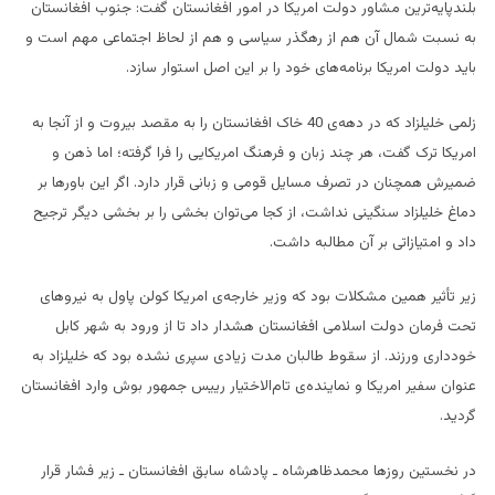
بلندپایه‌ترین مشاور دولت امریکا در امور افغانستان گفت: جنوب افغانستان
به نسبت شمال آن هم از رهگذر سیاسی و هم از لحاظ اجتماعی مهم است و
باید دولت امریکا برنامه‌های خود را بر این اصل استوار سازد.
زلمی خلیلزاد که در دهه‌ی 40 خاک افغانستان را به مقصد بیروت و از آنجا به
امریکا ترک گفت، هر چند زبان و فرهنگ امریکایی را فرا گرفته؛ اما ذهن و
ضمیرش همچنان در تصرف مسایل قومی و زبانی قرار دارد. اگر این باورها بر
دماغ خلیلزاد سنگینی نداشت، از کجا می‌توان بخشی را بر بخشی دیگر ترجیح
داد و امتیازاتی بر آن مطالبه داشت.
زیر تأثیر همین مشکلات بود که وزیر خارجه‌ی امریکا کولن پاول به نیروهای
تحت فرمان دولت اسلامی افغانستان هشدار داد تا از ورود به شهر کابل
خودداری ورزند. از سقوط طالبان مدت زیادی سپری نشده بود که خلیلزاد به
عنوان سفیر امریکا و نماینده‌ی تام‌الاختیار رییس جمهور بوش وارد افغانستان
گردید.
در نخستین روزها محمدظاهرشاه ـ پادشاه سابق افغانستان ـ زیر فشار قرار