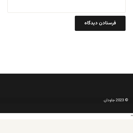
© 2023 جاودان.
دکمه
بازگشت
به