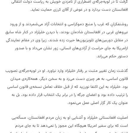
گرفت تا در لویه‌جرگه‌ی اضطراری از نامزدی خویش به ریاست دولت انتقالی
افغانستان دست بردارد و در عوض از آقای کرزی حمایت نماید.
روشنفکرانِ که غرب را منبع دموکراسی و انتخابات آزاد می‌شمردند و از ورود
نیروهای غربی در افغانستان شادمان بودند، با دیدن خلیلزاد در کنار شاه سابق
در مقابل دوربین‌های تلویزیون‌ها حیرت زده شدند، زیرا وی در مقام نمایندگی
ازامریکا به جای حراست از آزادی‌های انسانی، زور نشان می‌داد و با صدور
دستور حکم می‌راند.
گذشت زمان تغییر مثبت بر رفتار خلیلزاد وارد نیاورد. او در لویه‌جرگه‌ی تصویب
قانون اساسی، به هر چیزی دست می‌زد و به سخن دیگر، همه‌کاره‌ی میدان
بود. خلیلزاد به این اکتفا نورزید که از قبل خلاف تعامل نسخه‌ی قانون اساسی
را ترتیب داده بود و اعضای جرگه را در برابر یک انتخاب قرار داده بود، بل به
عنوان یک کار گزار اصلی عمل می‌نمود.
اصلیت افغانستانی خلیلزاد و آشنایی او به زبان مردم افغانستان، مسأله‌یی
است که برای سفیر امریکا هیچگاه این مجوز را نمی‌دهد تا به جای مردم