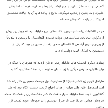
گام می‌نهند، هرملتی عاری از این گونه بینش‌ها و منش‌ها نیست؛ اما وقتی
خلیلزاد وارد چنین ورطه‌یی می‌گردد، نتایج و پیامدهای آن به ایالات متحده‌ی
امریکا بر می‌گردد، که چنان هم شد.
در دو انتخابات ریاست جمهوری افغانستان این خلیلزاد بود که چهار روز پیش
از برگزاری انتخابات، سیاست‌های دولت آینده‌ی افغانستان را برشمرد و تلویحاً
از رییس‌جمهور آینده‌ی افغانستان سخن راند. از همین رو بود که یکی از
منتقدین به ایشان لقب «وایسرا» داد.
پهلوی دیگری اندیشه‌های خلیلزاد زمانی عریان گردید که همزمان با جنگ در
برابر طالبان، جبهه‌ی دیگری را زیر عنوان مبارزه علیه «جنگ‌سالاران» گشود.
مارشال فهیم زیر فشار خلیلزاد از معاونیت اول ریاست جمهوری کناز زده شد،
امیر اسماعیل خان والی هرات از هرات اخراج گردید، درست آنگاه بود که طی
گفتگویی با رسانه‌ها خلیلزاد اظهار داشت که کمر جنگ‌سالاران را شکسته است.
نیروهای هوایی امریکا چند بار جنرال دوستم را در جوزجان مورد تهدید قرار
دادند.