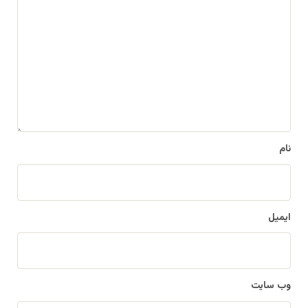
د
گ
ا
ه
*
نام
ایمیل
وب‌ سایت