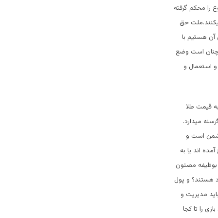
ع را محکم گرفته
میکنند.ملت حق
 آن هستیم با
همچنان است وضع
 و استعمال و
به قیمت طلا
سنه میدارد.
خانه دشمن است و
مده اند یا به
 بوظیفه مصئون
د هستند؟ و پول
اید مدیریت و
زی را تا کجا