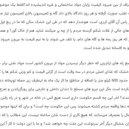
راف از بین میرود کیفیت پایان مواد ساختمانی و غیره اندیشیده اند؟فقط یک موضو
ات تقلب صورت گرفته و هر روز دادگاه بالای داد گاه و کمیسیون بالای کمیسون تیار 
ر راس آن آقای کرزی، است هوشدار دهد که در طی این خشک سالی که ما در ربع اول
های خالی از غلات شکم گرسنه مردم را از چه پر میکنند شاید هم از خاک گور؟ و 
که هر روز رمه ها و گله های دام، یا تلف می شوند یا به نیم قیمت به بیرون میرود
به افسانه تبدیل شده است.
اه های ترانزیتی که خطر دیگر نرسیدن مواد از بیرون کشور است مواد نفتی برابر 
شک که غذای اصلی مردم در سه وقت است از گرانی قیمت و کم وزنی شکم ها را گر
سرحدات و تقریباً حدود 600 کیلو متر یا اضافه تر مناطق ما ااز یک ماه به اینطرف زیر حمله توپ
رده است مگر این نیرو های مسلح تا دندان داخلی و خارجی برای روزگزراندن و تفرج آ
ند؟ اخر این چه قسم حکومت داری است هیچ کس در خانه در شهر و در راه رفتن
ه دها واقعه مردم کشته میشوند پس این حکومت چه است؟ و برای که اینها موجو
مال را بمصرف میرسانند که هیچ کاری از دست شان ساخته نیست، این مطالب را که ب
ران مشکل دیگر آخر سرنوشت این ملت چه خواهد شد؟ و ما با این دولت نا کار آ این با