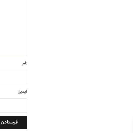
ی
د
گ
ا
ه
*
نام
ایمیل