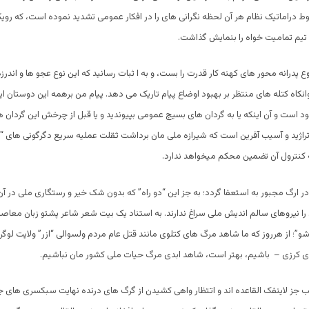
 دراماتیک نظام هر آن لحظه نگرانی های را در افکار عمومی تشدید نموده است، که روی
یم تمامیت خواه را بنمایش گذاشت.
پدرانه محور های کهنه کار قدرت را بست، و به ا ثبات رسانید که این نوع عجو ها و اندرز
وانکاه کتله های منتظر بر بهبود اوضاع پیام تاریک می دهد. پیام من برهمه این دوستان ا
ود است و آن اینکه یا به گردان های بسیج عمومی بپیوندید و یا قبل از چرخش این گردان
راژید و آسیب آفرین است که شیرازه ملی مان برداشت ثقلت عملیه سریع دگرگونی های “آن
 کنترول آن تضمین محکم میخواهد ندارد.
در ارگ مجبور به استعفا گردد؛ به جز این “دو راه” که بدون شک خیر و رستگاری ملی د
 را نیروهای سالم اندیش ملی سراغ ندارند. به استناد یک بیت شعر شاعر پشتو زبان معاصر 
 شو”؛ از هرروز که ما شاهد مرگ های کتلوی مانند قتل عام مردم ولسوالی “ازر” ولایت لوگ
ای کرزی – باشیم، بهتر است،
شاهد ابدی مرگ حیات ملی کشور مان نباشیم.
 جز لاینفک القاعده اند و اتتظار واهی کشیدن از گرگ های درنده نهایت سبکسری های ج