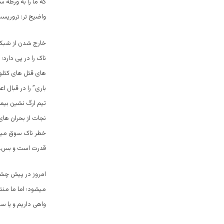
که ما را به ورطه س
واضیح تر: تروریست
خارج شدن از شبکه
ناک را در پی دارد؛
های قتل های کتلوی
باری” را در قبال ا
تیم ارگ نشین بیما
نجات از بحران های
خطر ناک سوق میدهد؛
قدرت است و بس.
امروز در پیش چشما
میشود؛ اما ما منت
واهی داریم و یا سا