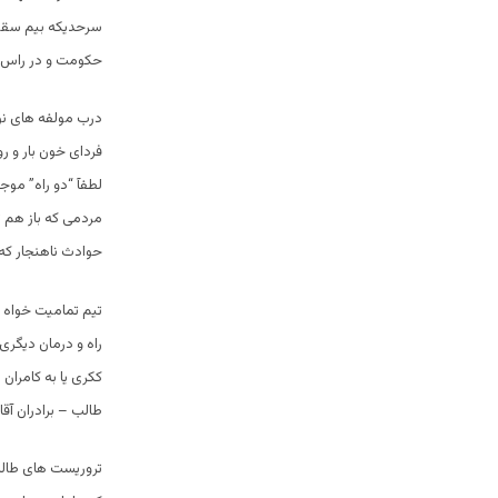
سرحدیکه بیم سقوط
حکومت و در راس ت
درب مولفه های نوع 
فردای خون بار و ر
لطفآ “دو راه” موج
مردمی که باز هم ت
حوادث ناهنجار که
تیم تمامیت خواه 
راه و درمان دیگری
ککری یا به کامران
طالب – برادران آق
تروریست های طالب