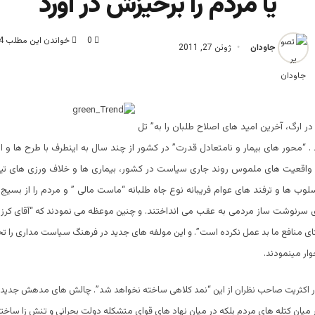
یا مردم را برخیزش در آورد
0
خواندن این مطلب 4 دقیقه زمان میبرد
جاودان
ژوئن 27, 2011
ر ارگ، آخرین امید های اصلاح طلبان را به” تل
. “محور های بیمار و نامتعادل قدرت” در کشور از چند سال به اینطرف با طرح ها و ان
اقعیت های ملموس روند جاری سیاست در کشور، بیماری ها و خلاف ورزی های تی
اسلوب ها و ترفند های عوام فریبانه نوع جاه طلبانه “ماست مالی ” و مردم را از بسی
 سرنوشت ساز مردمی به عقب می انداختند.
و چنین موعظه می نمودند که “آقای کرزی
تای منافع ما بد عمل نکرده است”. و این مولفه های جدید در فرهنگ سیاست مداری را تحل
ر مینمودند.
باور اکثریت صاحب نظران از این “نمد کلاهی ساخته نخواهد شد”. چالش های مدهش جدید
 در میان کتله های مردم بلکه در میان نهاد های قوای متشکله دولت بحرانی و تنش زا ساخت