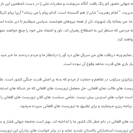
ه جهانی حضور کم رنگ یافت؛ آنگاه سرنوشت و مقدرات ملی را در دست نامطمین این بازی
یریت، ” لجام رهبریت” شان از هم گسسته است، کدام پیام را می رساند؟
آری! پیام تاریک
ا. من بمثابه یک شهروند تان از همه نیروهای هوشمند سیاسی میطلبم تا دیر نشده است
ه مردمی که منتظر این به اصطلاح رهبران اند، باور و اعتماد ملی خود را چنچ خواهند نمو
واهند کرد.
 نمایم ورنه دریافت های من سریال های درد آور را درانتظار ما و مردم دردمند ما خبر مید
بار بازی های قدرت شاهد وقوع آن نبوده است.
راتیژی سرکوب در تفاهم و حمایت از مردم که بدنه ی اصلی قدرت جنگی کشور است، ع
ریست های طالب نمای افغانی، حل معضل تروریست های افغانی که جز شبکه های استخبار
ده است خواب های استرس بیش نیست.
تمامی سیاست های کلان تروریست های افغانی را 
 برنامه ریزی مینمایند و برای تطبیق به تروریست های افغانی سپرده میشود.
 های افغانی در دام خطر ناک کشور ما را انداخته اند، بهتر است جامعه جهانی فشار و س
ی تروریست استخباراتی پاکستان تشدید نماید و در برابر خواست های برادران این تروریست 