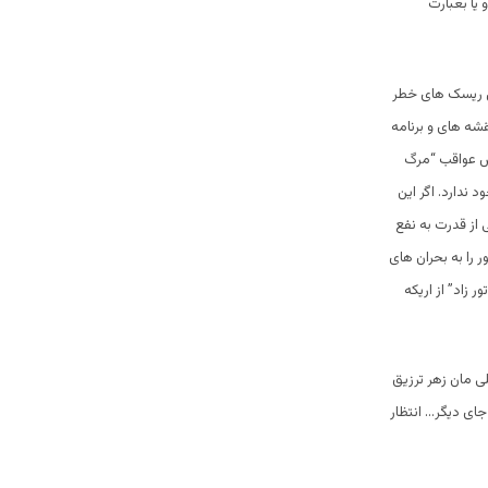
 یا بعبارت
ل ریسک های خطر
قشه های و برنامه
نش عواقب “مرگ
 ندارد. اگر این
 از قدرت به نفع
را به بحران های
 زاد” از اریکه
ی مان زهر ترزیق
ای دیگر… انتظار