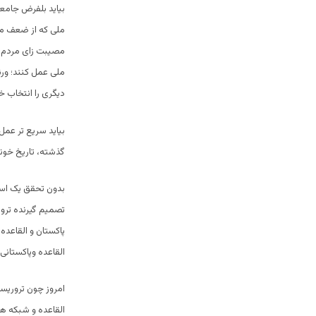
بیاید بلفرض جامع
ملی که از ضعف مد
مصیبت زای مردم م
ملی عمل کنند؛ ورن
دیگری را انتخاب خ
بیاید سریع تر عمل
گذشته، تاریخ خون
بدون تحقق یک است
تصمیم گیرنده ترو
پاکستان و القاع
القاعده وپاکستانی
امروز چون تروریست
القاعده و شبکه ها