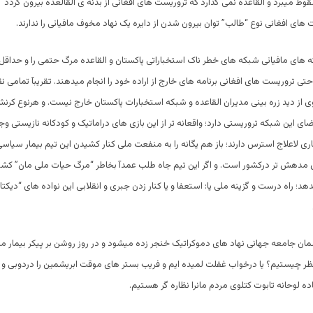
قوط میبرد و القاعده نمی گذارد که تروریست های افغانی از بدنه ی القالعده بیرون گردد و
 های افغانی نوع “طالب” توان بیرون شدن از دایره یک نهاد مخوف مافیائی را ندارند.
 های مافیائی شبکه های خطر ناک استخباراتی پاکستان و القاعده مرگ حتمی را و حداق
 حتی تروریست های افغانی برنامه های خارج از اراده خود را انجام میدهند. تقریبآ تمامی ن
 از دید زره بینی مدیران القاعده و شبکه استخبارات پاکستان خارج نیست. و هرنوع کر
عضای این شبکه تروریستی دارد؛ واقعانه تر از این بازی های دراماتیک و کودکانه نازیستی وجود
ری لاعلاج استرس دارند؛ باز هم یگانه را به منفعت ملی کنار کشیدن این تیم بیمار سیاسی
 مدهش تر درکشور است. و اگر این تیم جاه طلب عمدآ بخاطر “مرگ حیات ملی مان” کشور 
 راه درست و گزینه ملی یا: استعفا و یا کنار زدن جبری و انقلابی این نواده های “دیکتاتور
ن جامعه جهانی نهاد های دموکراتیک خنجر زده میشود و در روز روشن بر پیکر بیمار مل
ظر چیستیم؟ یا درخواب غفلت لمیده ایم و فریب بستر های موقت ابریشمین را دردوبی و ج
ده لوحانه تابوت کتلوی مردم مانرا نظاره گر هستیم.