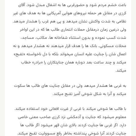
باعث خشم مردم شود و حضورغربی ها به اشغال مبدل شود. آقای
کرزی در مقابل هر حمله نیروهای هوایی آمریکایی ها به هدف های غیر
نظامی به شدت واکنش نشان میدهد و پی هم غرب را هشدار میدهد.
ولی درعین زمان درمقابل حملات انتحاری طالب ها که در این اواخر
شدت کسب نموده و بدون استثنا
ء
شفاخانه ها، مکاتب، مساجد،
محلات مسکونی، بانک ها را هدف قرار میدهند نه هشدار میدهد و نه
اعمال شان را جنایت علیه انسان میخواند بلکه با دل ناخواسته «تقبح»
میکند و چند ساعت بعد دوباره همان جنایتکاران را «برادر» خطاب
میکند.
به غربی ها هشدار میدهد ولی در مقابل جنایت های طالب ها سکوت
میکند و آنرا به شکل شوخی آمیز تقبح میکند.
با طالب ها شوخی میکند با غربی از غیرت افغانی خود استفاده میکند.
معلوم میشود که جنایت و آدمکشی نزد کرزی صاحب معنی خاصی
دارد. اگر غربی ها جنایت کردند بالای شان قهر میشود اگر طالب ها
جنایت کردند آنرا شوخی پنداشته بخاطر رفع مسوولیت تقبح میکند.