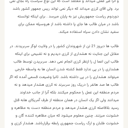
و آنرا غیر عملی میداند و معتقد است که این نوع سیاست راه بجای نمی
برد. ولی اقای کرزی میداند که دیگر نمی تواند ریس جمهور کشور باشد
دوردوم ریاست جمهوریش نیز به پایان میرسد . برای اینکه توانسته
باشد در میان طالب ها جای پا داشته باشد از هروسیله ممکن برای
سفید نشان دادن سیاه استفاده میکند.
طالب ها دیروز 21 تن از شهروندان کشور را در ولایت لوگر سربریدند. در
مقابل این جنایت نه هشداری از کرزی دیدیم و نه تقبیحی برای اینکه
طالب این اعما ل را ازنظر کرزی انجام نمی دهد. سربریدن توسط طالب
هشداری را در پی ندارد فقط کشته شدن انسان ها به واسطه خارجی
میتواند هشداری را در پی داشته باشد. ثانیا وضیعت قسمی آمده که اگر
طالب ها صد هانفر را دریک روز سرببرند نه کرزی هشدار میدهد و نه
مردم منطقه این عمل را محکوم میکنند بلکه آنرا از جانب خداوند
میدانند ولی اگر یک انسان در همان منطقه از طرف آمریکای هابه قتل
رسید بلافاصله کرزی هشدار میدهد و مردم منطقه دست به مظاهره و
خشونت میزنند. چنین معلوم میشود که میان مظاهره کننده گان و
خشونت طلبان و ارگ ریاست جمهوری رابطه برقرارباشد. هشدار کرزی و