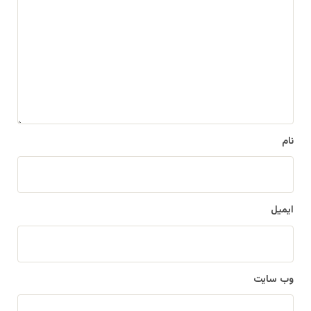
د
گ
ا
ه
*
نام
ایمیل
وب‌ سایت