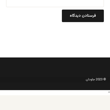
© 2023 جاودان.
دکمه
بازگشت
به
بالا