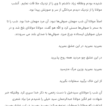
شنیده بودم وعلاقه زیاد داشتم تا وی را از نزدیک ملا قات نمایم . آنشب
مولانا را از نزدیک دیدم مردانگی از سر و صورتش پیدا بود
.
اصلاً مولانا آن شب مهمان صوفی
ها نبود. آن مرد مهمان خدا بود. شب را تا
به سحر با صوفی
ها مستی کرد و الله هو گفت. مولانا مولانا
ی بلخ شد و در
میان صوفیان ایستاده چرخ میزد. صوفي
ها با صدای بلند می سرودند
.
بمیرید بمیرید در این عشق بمیرید
در این عشق چو مردید همه روح پذیرید
بمیرید بمیرید وزین مرگ مترسید
کز این خاک برآیید سماوات بگیرید
آن شب را مولانای سیدخیل با دست زخمی به ذکر خدا سپری کرد. وقتیکه خبر
شهادت غم انگیز مولانا عبدالرحمان سید خیلی را شنیدم مرا بیاد شعری
انداخت که مولانا با صوفیان زمزمه میکرد: بمیرید بمیرید در این عشق بمیرید.