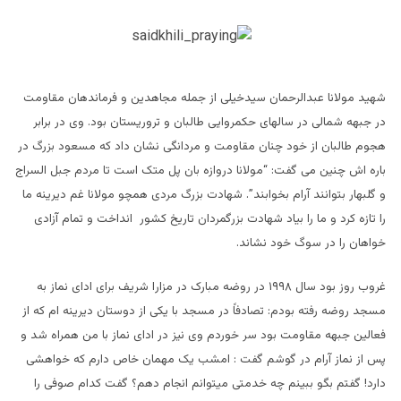
شهید مولانا عبدالرحمان سیدخیلی از جمله مجاهدین و فرماندهان مقاومت
در جبهه شمالی در سالهای حکمروایی طالبان و تروریستان بود. وی در برابر
هجوم طالبان از خود چنان مقاومت و مردانگی نشان داد که مسعود بزرگ در
باره اش چنین می گفت: “مولانا دروازه بان پل متک است تا مردم جبل السراج
و گلبهار بتوانند آرام بخوابند”. شهادت بزرگ مردی همچو مولانا غم دیرینه ما
را تازه کرد و ما را بیاد شهادت بزرگمردان تاریخ کشور انداخت و تمام آزادی
خواهان را در سوگ خود نشاند
.
غروب روز بود سال
۱۹۹۸
در روضه مبارک در مزار
ا
شریف برای ادای نماز به
مسجد روضه رفته بودم: تصادفاً در مسجد با یکی از دوستان دیرینه ام که از
فعالین جبهه مقاومت بود سر خوردم وی نیز در ادای نماز با من همراه شد و
پس از نماز آرام در گوشم گفت : امشب یک مهمان خاص دارم که خواهشی
دارد! گفتم بگو ببینم چه خدمتی میتوانم انجام دهم؟ گفت کدام صوفی را