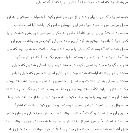
می
شناسید که امشب یک حلقۀ ذکر را بر پا کند؟ گفتم بلی
.
دوستم یک آدرس را برایم داد و از من خواهش کرد تا همراه با صوفیان به آن
محل بیایم. من با خود میگفتم این مهمان خاص کی باشد آیا آمر صاحب
مسعود است؟ چون او نیز علاقۀ خاص به ذکر و مجالس درویشی داشت و یا
کس دیگر؟ بلاخره موفق به گرد آوری چند صوفی گردیدم و روانه بسوی آن
محل شدم که آندوست آدرسش را برایم داده بود، ساعت ده شب بود که من
به آنجا رسیدم. در را زدم و دوستم ما را بسوی یک خانۀ که در اثر جنگها
تخریب گردیده بود رهنمایی کرد، در طبقه دوم وارد اطاقی شدیم که خیلی
ساده و در ویشانه آراسته شده بود و در بالای اطاق شخصی که خیلی لباس
ساده و محلی به تن داشت و متمایز از خاضرین به نظر میرسید نشسته بود و
یک دستش با پاره تکۀ بسته بود جنین بنظر میرسید که در جنگ زخم برداشته
باشد آن مرد توجهم را بخود جلب کرد و به مجرد دیدن ما از جا بلند شد و با
ما احوال پرسی نمود. در این میان دوستم رو به من کرد و بادست اشارۀ
بسوی آن مرد نمود و گفت ” جناب مولانا عبدالرحمان سیدخیلی مهمان خاص
ما استند امشب” و من هم از اینکه بار اولم بود با شخصیتی چون مولانا سید
خیل آشنا میشدم خیلی خوشحال بودم و قبلاً در باره مولانای سید خیل زیاد