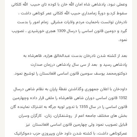
وعملی نبود، پادشاهی شاه امان الله خان با کوده تای حبیب الله کلکانی
سقوط کرد،و دورۀ زمامداری حبیب الله کلکانی عمر کوتاهی داشت ،
نادرخان توانست باحمایت مردم ولایات مشرقی زمام امور را بدست
گیرد و دومین قانون اساسی را درسال 1309 هجری خورشیدی ، تصویب
نمود.
بعد از کشته شدن نادرخان بدست عبدالخالق هزاره، ظاهرشاه به
پادشاهی رسید و بعد از سی سال پادشاهی درزمان صدارت
دوکتورمحمد یوسف سومین قانون اساسی افغانستان را توشیح نمود.
داودخان با اعلان جمهوری وگذاشتن نقطۀ پایان به نظام شاهی درسال
1352 قانون اساسی دوران شاهی ظاهرشاه را ملغی قرار داده وچهارمین
قانون اساسی را در سال 1355 با تدویر لویه جرگه به اشتراک نماینده گان
بخش های مختلف جامعه اعم از روشنفکران، زنان، کارگران وسران
قبایل تصویب نمود ولی چهارمین قانون اساسی افغانستان نیز
عمرکوتاهی داشت، با کشته شدن داود خان وپیروزی حزب دموکراتیک