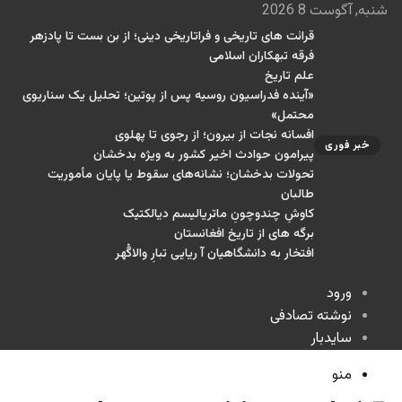
شنبه, آگوست 8 2026
قرائت های تاریخی و فراتاریخی دینی؛ از بن بست تا پادزهر
فرقه تبهکاران اسلامی
علم تاریخ
«آینده فدراسیون روسیه پس از پوتین؛ تحلیل یک سناریوی
محتمل»
افسانه نجات از بیرون؛ از رجوی تا پهلوی
خبر فوری
پیرامون حوادث اخیر کشور به ویژه بدخشان
تحولات بدخشان؛ نشانه‌های سقوط یا پایان مأموریت
طالبان
کاوشِ چندو‌چونِ ماتریالیسم دیالکتیک
برگه های از تاریخ افغانستان
افتخار به دانشگاهیان آ ریایی تبارِ والاگُهر
ورود
نوشته تصادفی
سایدبار
منو