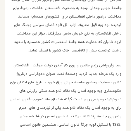
جامعۀ جهانی چندان توجه به وضعیت افغانستان نداشت ، زمینۀ برای
مداخلات درامور داخلی افغانستان برای کشورهای همسایه مساعد
گردیده بود وبه قول معروف ازآب گل آلود فضای سیاسی وجنگ های
داخلی افغانستان به نفع خویش ماهی میگرفتند، دراثر این مداخلات
گروه طالبان که حمایت همه جانبۀ استخبارات کشور همسایه را باخود
داشت توانست بیش از 90فیصد خاک کشور را تصرف نماید.
بعد ازفروپاشی رژیم طالبان و روی کار آمدن دولت موقت ، افغانستان
وارد یک مرحله جدید گردید وصفحۀ تحت عنوان دموکراسی درتاریخ
کشور باحمایت وحضور جامعه جهانی ورق خورد ، طرح های ابتدای برای
حکومتداری وبه وجود آمدن یک نظام قانونمند متکی برارزش های
دموکراتیک ومردمی روی دست گرفته شد، ازجمله تصویب قانون اساسی
برای به وجود آمدن یک نظام قانونمند یکی از نیازمندی های مبرم
وضروری جامعه پنداشته میشد، به همین اساس در 14 هم جدی
1382 با تشکیل لویه جرگۀ قانون اساسی، هشتمین قانون اساسی