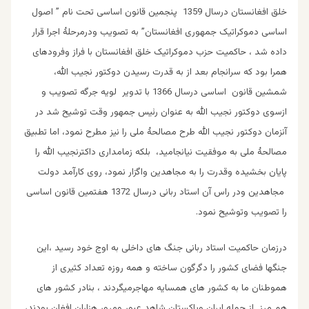
خلق افغانستان درسال 1359 پنجمین قانون اساسی تحت نام ” اصول
اساسی دموکراتیک جمهوری افغانستان” به تصویب ودرمرحلۀ اجرا قرار
داده شد ، حاکمیت حزب دموکراتیک خلق افغانستان با فراز وفرودهای
همرا بود که سرانجام بعد از به قدرت رسیدن دوکتور نجیب الله،
شمشین قانون اساسی درسال 1366 با تدویر لویه جرگه تصویب و
ازسوی دوکتور نجیب الله به عنوان رئیس جمهور وقت توشیح شد در
آنزمان دوکتور نجیب الله طرح مصالحۀ ملی را نیز مطرح نمود، اما تطبیق
مصالحۀ ملی به موفقیت نیانجامید، بلکه زمامداری داکترنجیب الله را
پایان بخشیده وقدرت را به مجاهدین واگزار نمود، روی کارآمد دولت
مجاهدین ودر راس آن استاد ربانی درسال 1372 هفتمین قانون اساسی
را تصویب وتوشیح نمود.
درزمان حاکمیت استاد ربانی جنگ های داخلی به اوج خود رسید ،این
جنگها فضای کشور را دگرگون ساخته و همه روزه تعداد کثیری از
هموطنان ما به کشور های همسایه مهاجرمیگردند ، بنادر کشور های
هم مرز از جمله ایران وپاکستان شاهد عبور ومرور هزاران افغان بودند،