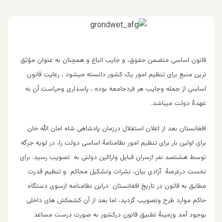
قانون اساسی متضمن حقوق، و جایب اتباع و همچنان به عنوان مؤثق
ترین منبع برای تنظیم امور یک کشور دانسته میشود ، رعایت قانون
اساسی از جمله وجایب هر فردجامعه بوده ، پاسداری وحراست آن به
عهدۀ دولت میباشد.
افغانستان بعد از اعلان استقلال درزمان پادشاهی شاه امان الله خان
برای اولین بار برای تنظیم امور نظامنامۀ اساسی دولت
را، در لویه جرگه
توسط هشتصد نفر ازسران قبایل واراکین دولتی به تصویب رسید. برای
نخست درعرصۀ آزادی بیان، نشرات وتشکیل محاکم و تنظیم قدرت
مطابق به قانون در تاریخ افغانستان دراین نظامنامه ازسوی دستگاه
حاکم موارد طرح وتصویب گردید، اما بعد از آن کشمکش های داخلی
بوجود آمد وزمینۀ تطبیق قانون درکشور به صورت درست مساعد