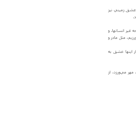
 عشق زميني نيز
د.
غير انسانها. و
زيم‌، مثل مادر و
ار اينها عشق به
هر مي‌ورزد، از