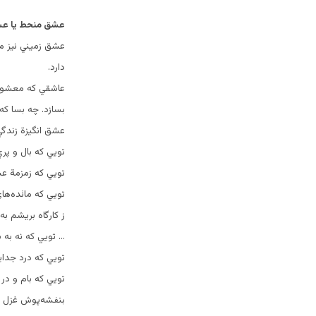
عشق منحط يا عش
عشق زميني نيز م
دارد.
عاشقي كه معشوق ر
بسازد. چه بسا ك
عشق انگيزة زندگي
تويي كه بال و پري
تويي كه زمزمة عش
تويي كه مائده‌ه
ز كارگاه بريشم به 
… تويي كه نه به 
تويي كه درد جداي
تويي كه بام و در
بنفشه‌پوش غزل كر