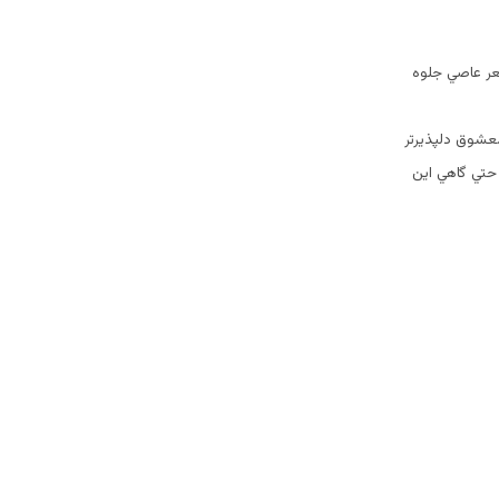
عر عاصي جلوه
معشوق دلپذيرتر
حتي گاهي اين