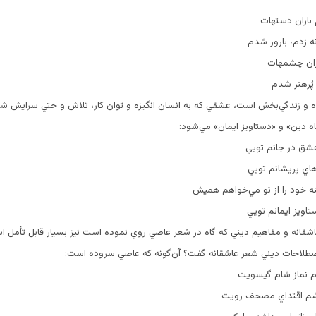
باران دستهات‌
زدم‌، بارور شدم‌
ران چشمهات‌
پُرهنر شدم‌
و زندگي‌بخش است‌، عشقي كه به انسان انگيزه و توان كار، تلاش و حتي سرايش شع
دين‌» و «دستاويز ايمان‌» مي‌شود:
 عشق در جانم تويي‌
اي پريشانم تويي‌
ه خود را از تو مي‌خواهم هميش‌
اويز ايمانم تويي‌
شقانه و مفاهيم ديني كه گاه در شعر عاصي روي نموده است نيز بسيار قابل تأمل اس
اصطلاحات ديني شعر عاشقانه گفت‌؟ آن‌گونه كه عاصي سروده است‌:
م نماز شام گيسويت‌
شم اقتداي مصحف رويت‌