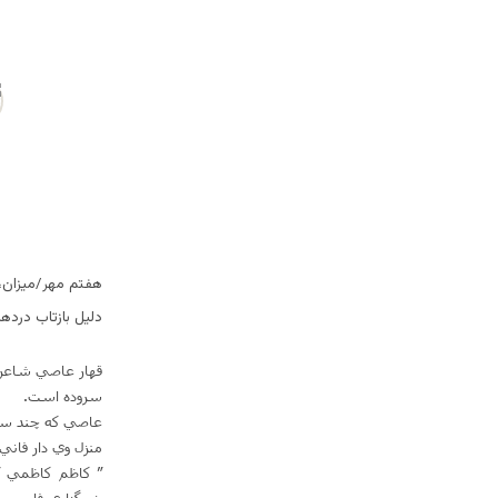
هفتم مهر/میزان،
دليل بازتاب درد
قهار عاصي شاعر 
سروده است.
منزل وي دار فاني
” كاظم كاظمي ”