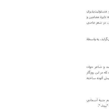
 مسئوليت‌پذيري
دايرة مضامين و
د، در شعر عاصي
‌گرايد، به واسطة
كند و شاعر جوان
كه در اين روزگار
يش آلوده ساخته
هم جنبة آسماني
بيدل “‌.