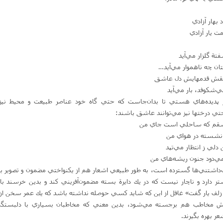
 بهار آزادي‌
 يار آزادي‌
تة گلزار مي‌آيد
ن چه ناهموار مي‌آيد…
 نقش قدمهايش دل عاشق‌
‌شكوفد، بار مي‌آيد
ديده‌هاي هستي تا بدان‌جاست كه حتي گاه خود عناصر طبيعت و محيط ني
تي درختها نيز مي‌توانند عاشق باشند:
شقم كه ساحلي است جاي من‌
 نشسته در هواي من‌
دلي ز انتظار مي‌تپد
‌دود جنون ريشه‌هاي من‌
داشتني‌ها گسترده است‌، به طور طبيعي اشعار هم از يكنواختي مضمون و تصوير بد
شتر دارد و ناچار نيست كه در يك دايرة بسته مضمون‌آفريني كند و بدين خرسند ب
زلف يار گفت‌» غافل از اين كه شايد كسي حوصله نداشته باشد كه يك عمر سخن از 
نقش مخاطب هم برجسته مي‌شود، بدين معني كه مخاطبان بسياري با دلبستگي‌
شعر بهره بگيرند.