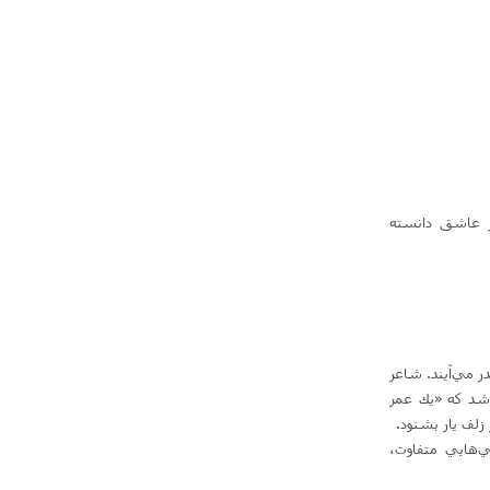
ز عاشق دانسته
ر مي‌آيند. شاعر
اشد كه «يك عمر
زلف يار بشنود.
هايي متفاوت‌،