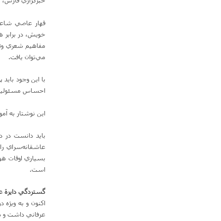
خبرگزاري فارس، 
قهار عاصي شاعري
خويش‌، در برابر
مفاهيم شعري وي 
مي‌توان يافت‌.
با اين وجود بايد 
احساس مسئوليت و
اين نوشتار به آم
بايد دانست در دا
عاشقانه‌سراي را ب
بسياري اوقات هو
است‌.
گستردگي دايرة 
اكنون و به ويژه
عرفاني داشت و هم 