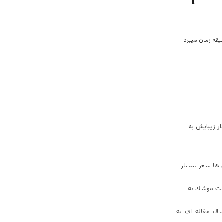
ر زيبايش به
 ها شعر بسيار
ازگشت و بر اثر اصابت موشك به
ل مقاله اي به