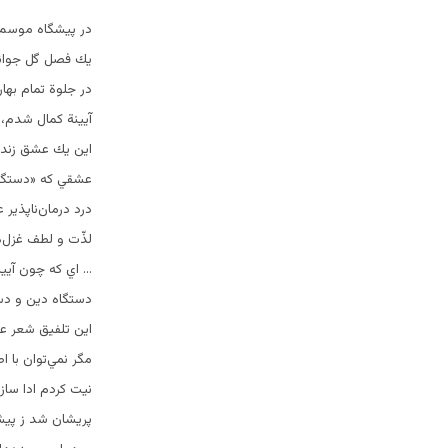
در پيشگاه موسم 
يك فصل گل جوانه 
در جلوة تمام بها
آيينة كمال شدم‌، 
اين يك عشق زنده 
عشقي كه «دستگاه 
درد درمان‌ناپذير
لذّت و لطف غزل‌ه
… اي كه چون آيين
دستگاه دين و دست
اين تلفيق شعر عا
مگر نمي‌توان با 
نيت كردم ادا ساز
پريشان شد ز پي