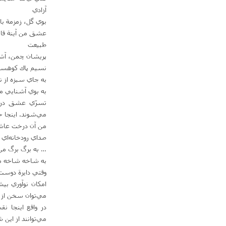
آزادي‌
بوي گل‌، زمزمة باد
عشق من آينة قامت
طبيعت‌
پريشان چمن‌، آشف
نسيم پاك كوهستا
به جاي سبزه از
به بوي آشنايي مي
تسرّي عشق در پ
مي‌شوند. اينجا ح
من آن درخت عا
صداي رودخانه‌اي
… به برگ برگ من 
به شاخه شاخه مي
وقتي دايرة دوست‌
امكان نوآوري بي
مي‌توان سخن از 
در واقع اينجا 
مي‌توانند از اين 