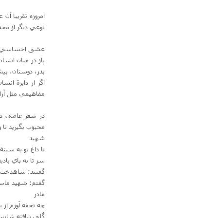
امروزه تقريبا آ
نوعي ديگر از مح
عشق احساسي است 
باز در ميان انسان
پدر، دوستان‌، پي
اگر از دايرة انس
مفاهيمي مثل آزاد
در شعر عاصي داي
محبوب بگيريد تا و
شهيد
تا داغ تو به سي
سر تا به پاي با
گفتند: شاهدخت پ
گفتم‌: شهيد ما
مادر
چه تحفه آورم از ب
گُلي نيافته شايس