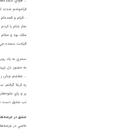
… هواي سجده‌هاي 
فراموشم شدند از 
.. قيام و قعده‌ام
نماز شام را كردم ا
ملك بود و مقام ق
قيامت سجده مي‌
سحري به ياد روي
به حضور دل تپيدم‌
… عطشم چنان ز جا
ره كربلا گرفتم‌، س
پر و پاي جلوه‌ها
تب عشق دست داد 
عشق در عرصه‌ها
عاصي در عرصه‌هاي