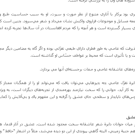
سروده هاي وي را به بررسي گرفته است:
 بود پركار با آثاري متنوع از نظر صورت و سيرت‌. او به سبب حساسيت طبع و
 همه مسايل و موضوعات فراروي واكنش نشان مي‌داد و شعر مي‌سرود. چنين است كه 
بسيار گسترده است و هر آنچه را كه مردم افغانستان در آن سال‌ها تجربه كرده ان
پذيرفت كه عاصي به طور فطري داراي طبعي تغزّلي بوده و اگر گاه به مضامين ديگر مي
 يا تأثيري است كه محيط بر عواطف حسّاس او گذاشته است‌.
وزه‌هاي عاشقانه‌ عاصي و صفات برجسته‌اي آنها مي پردازد.
يرة تغزّل عاصي چه چيزهايي مي‌توان يافت كه مي‌تواند او را از همگنان ممتاز 
ه كار آيد، جواني را كه سخت نيازمند بهره‌مندي از تجربه‌هاي ديگران است‌، به ويژه 
س‌هاي ناپايدار و سطحي جاي عشق را گرفته و اين مفهوم پاك و بي‌آلايش را كماب
عشق‌
 در ميان جوانان دايرة شعر عاشقانه سخت محدود شده است‌. عشق در آثار قدما، 
جنبة زميني‌، البته گاهي پيوندي از اين دو ديده مي‌شد، مثلاً در اشعار “حافظ ” و “