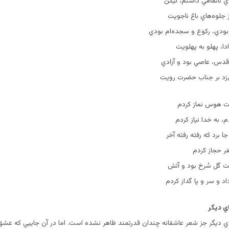
ناتمامي داشتم‌، ليكن‌
جلوه‌هاي باغ ناجويت‌
 بودي‌، ركوع و سجده‌ام بودي‌
دا، پهلو به پهلويت‌
دس‌، عاصي بود و آزادي‌
زد بر جناب حضرت رويت‌
ت هوس نماز كردم‌
، به خدا نياز كردم‌
 برد كه رفته رفته آخر
فر حجاز كردم‌
يت گل سُرخ بود و آتش‌
و سر و پا گداز كردم‌
ي ديگر
 ديگر جز شعر عاشقانه چندان قدرتمند ظاهر نشده است‌. اما در آن جاييي كه عشق