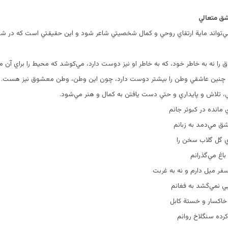
ق متعالي‌
ي‌تواند ماية ارتقاي روحي و كمال شخصيتي شاعر شود و اين حقيقتي است كه در ش
ا نه به خاطر خود، كه به خاطر او نيز دوست دارد، مي‌كوشد كه محيط را براي آن 
ه چنين عاشقي وطن را بيشتر دوست دارد، چون اين وطن‌، وطن معشوق نيز هست‌. 
‌، تلاش و پايداري و حتي دست يافتن به كمال و هنر مي‌شود.
 مانده در كبوتر جانم‌
ق مي‌دمد به زبانم‌
اي گل گلاب سخن را
باغ مي‌گذرانم‌
سفر ميل دارم و نه به غربت‌
ي نمي‌كَشد به فغانم‌
 خاكسار و خستة كابل‌
ده سنگلاخ روانم‌