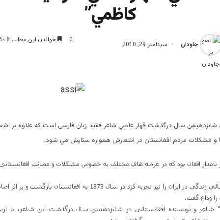
كاظمي”
0
خواندن این مطلب 8 دقیقه زمان میبرد
جاودان
سپتامبر 29, 2010
 شانزدهيمن سال درگذشت قهار عاصي شاعر فقيد زبان فارسی است كه علاوه بر اشعا
ها و مشكلات مردم افغانستان در اشعارش همواره ستايش مي شود.
نامدار افغان بود كه در عرصه هاي مختلف به خصوص مشكلات و مصائب افغانستانی
عاصي كه چند سالي زندگي در ايران را نيز تجربه كرد در سال 1373 به افغانستان ب
 را وداع گفت.
 شاعر و نويسنده افغانستانی در شانزدهمين سال درگذشت اين شاعر، با ارسا