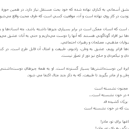
ن عشق آسماني به كناري نهاده شده كه خود بحث مستقل نياز دارد. در همين حوزة
دوديت در كار روي نهاده است و آن‌، موقعيت كسي است كه طرف محبت واقع مي‌شو
كه انسان ممكن است در برابر بسياري چيزها داشته باشد، چه انسان‌ها و چه 
‌ها نيز افراد گوناگوني هستند كه آنها را دوست مي‌داريم و حتي به آنان عشق مي‌ور
شوايان مذهبي‌، مصلحان و رهبران اجتماعي‌.
ان‌ها فراتر رويم‌، عشق به وطن، زادبوم، طبيعت و امثال آن قابل طرح است‌. در كن
ي و نيكمردي و صلح نيز دور از تصوّر نيست‌.
رة اين دوست‌داشتن‌ها بسيار گسترده است‌. او به همة چيزهاي دوست‌داشتني م
طن و از مادر بگيريد تا طبيعت‌. كه به ذكر چند مثال اكتفا مي شود.
نة مجنون نشسته است‌
ديه در خون نشسته است‌…
ريّان كشيده قد
ست كه در خون نشسته است‌
اغها براي تو، مادر!
تگي به پاي تو، مادر!