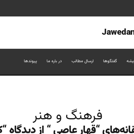
یشه
گفتگوها
ارسال مطالب
در باره ما
پیوندها
فرهنگ و هنر
نه‌هاي “قهار عاصي “‌ از ديدگاه “