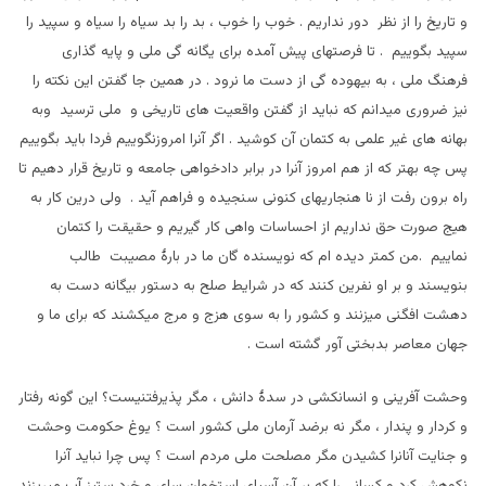
و تاریخ را از نظر دور نداریم . خوب را خوب ، بد را بد سیاه را سیاه و سپید را
سپید بگوییم . تا فرصتهای پیش آمده برای یگانه گی ملی و پایه گذاری
فرهنگ ملی ، به بیهوده گی از دست ما نرود . در همین جا گفتن این نکته را
نیز ضروری میدانم که نباید از گفتن واقعیت های تاریخی و ملی ترسید وبه
بهانه های غیر علمی به کتمان آن کوشید . اگر آنرا امروزنگوییم فردا باید بگوییم
پس چه بهتر که از هم امروز آنرا در برابر دادخواهی جامعه و تاریخ قرار دهیم تا
راه برون رفت از نا هنجاریهای کنونی سنجیده و فراهم آید . ولی درین کار به
هیج صورت حق نداریم از احساسات واهی کار گیریم و حقیقت را کتمان
نماییم .من کمتر دیده ام که نویسنده گان ما در بارۀ مصیبت طالب
بنویسند و بر او نفرین کنند که در شرایط صلح به دستور بیگانه دست به
دهشت افگنی میزنند و کشور را به سوی هزج و مرج میکشند که برای ما و
جهان معاصر بدبختی آور گشته است .
وحشت آفرینی و انسانکشی در سدۀ دانش ، مگر پذیرفتنیست؟ این گونه رفتار
و کردار و پندار ، مگر نه برضد آرمان ملی کشور است ؟ یوغ حکومت وحشت
و جنایت آنانرا کشیدن مگر مصلحت ملی مردم است ؟ پس چرا نباید آنرا
نکوهش کرد و کسانی را که بر آن آسیای استخوان سای و خرد ستیز آب میریزند