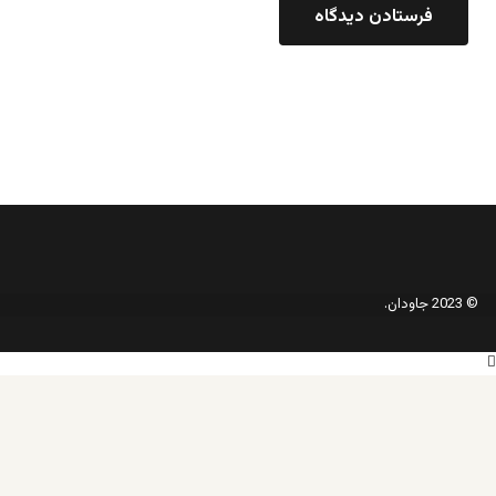
© 2023 جاودان.
دکمه
بازگشت
به
بالا