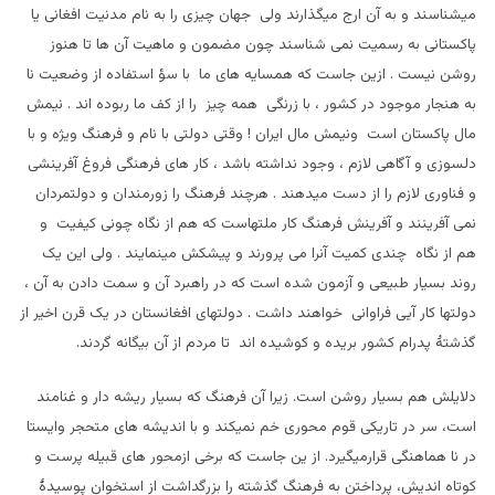
میشناسند و به آن ارج میگذارند ولی جهان چیزی را به نام مدنیت افغانی یا
پاکستانی به رسمیت نمی شناسند چون مضمون و ماهیت آن ها تا هنوز
روشن نیست . ازین جاست که همسایه های ما با سؤ استفاده از وضعیت نا
به هنجار موجود در کشور ، با زرنگی همه چیز را از کف ما ربوده اند . نیمش
مال پاکستان است ونیمش مال ایران ! وقتی دولتی با نام و فرهنگ ویژه و با
دلسوزی و آگاهی لازم ، وجود نداشته باشد ، کار های فرهنگی فروغ آفرینشی
و فناوری لازم را از دست میدهند . هرچند فرهنگ را زورمندان و دولتمردان
نمی آفرینند و آفرینش فرهنگ کار ملتهاست که هم از نگاه چونی کیفیت و
هم از نگاه چندی کمیت آنرا می پرورند و پیشکش مینمایند . ولی این یک
روند بسیار طبیعی و آزمون شده است که در راهبرد آن و سمت دادن به آن ،
دولتها کار آیی فراوانی خواهند داشت . دولتهای افغانستان در یک قرن اخیر از
گذشتۀ پدرام کشور بریده و کوشیده اند تا مردم از آن بیگانه گردند.
دلایلش هم بسیار روشن است. زیرا آن فرهنگ که بسیار ریشه دار و غنامند
است، سر در تاریکی قوم محوری خم نمیکند و با اندیشه های متحجر وایستا
در نا هماهنگی قرارمیگیرد. از ین جاست که برخی ازمحور های قبیله پرست و
کوتاه اندیش، پرداختن به فرهنگ گذشته را بزرگداشت از استخوان پوسیدۀ