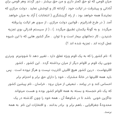
میان قومی که تو حق کمتر داری و من حق بیشتر ، دور گردند وهر قومی برای
آبادانی و پیشرفت در ایالت خود ، آزادانه کار و کوشش نماید . دولت مرکزی که
نمایندۀ همه خواهد بود ، از راه گزینشگری ( انتخابات ) آزاد به میان خواهد
آمد. ( در طرح فدرالیزم ، قوانین دولت مرکزی ، از سوی هر ایالت پذیرفته
میگردد و به گونۀ یکسان تطبیق میگردد .) ، ( از سیستم فدرالی بوی تجزیه
شنیدن ، کار دماغهای بیمار است و نا توان . مگر کشور هایی که با این شیوه
عمل کرده اند ، تجزیه شده اند ؟).
٤- نام کشور را که به یک قوم ویژه تعلق دارد ، تغییر دهد تا شوونیزم وبرتری
جویی یک قوم بر اقوام دیگر از میان برداشته گردد . این کشور ، کشور
اقلیتهاست . درین کشور هیچ اقلیتی اکثریت نیست و هرگز نیوده است . پس
باید همه اقلیتها در خانۀ مشترک ، خود را دارای حق برابر و احترام برابر
احساس کند و در پیامد ، تبعیض از میان برود . خراسان ، نام پیشین کشور
که یک نام خجسته و بسته به همه اقوام کشور بوده و هست میتواند
جاگزین خوبی باشد تا در شکوهۀ آن ، همه خود را چون گذشته در یک
محدودۀ جغرافیایی ، باهم برابر و برادر بدانند . و افتخارات این نام به همه
برسد.