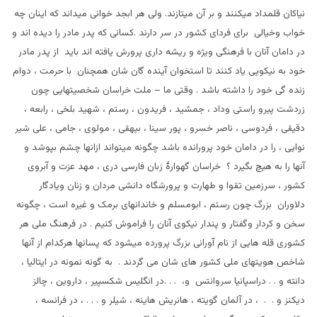
نیاکان قلمداد میکنند و بر آن میتازند. ولی هر ابجد خوانی میداند که اینان چه
خواب وخیالی برای فردای کشور در سر دارند .کسانی که پدر مادر را دیده اند و
در دامان آنان با فرهنگی ویژه و ریشه داری پرورش یافته اند باید از پدر مادر
خود به نیکویی یاد کنند تا استخوان آینده گان شان همچنان با حرمت ، دوام
زنده گی خود را داشته باشد . وقتی ما – ملت خراسان شخصیتهایی چون
زردشت پیرو راستی وداد ، جمشید ، فریدون ، رستم ، شهید بلخی ، رابعه ،
دقیقی ، فردوسی ، ناصر خسرو ، پور سینا ، بیهقی ، مولوی ، جامی ، علی شیر
نوایی ، را در دامان خود پرورانده باشد چگونه میتواند ازانها چشم بپوشد و
آنها را به هیچ بگیرد ؟ خراسان گهوارۀ زبان فارسی دری ، مهد عزت و آبروی
کشور ، سرزمین تقوا و طهارت و پرورشگاه دانشی مردان و زنان ویادگار
دلاوران بزرگ چون رستم ، ابومسلم و خاندانهای برمک و غیره است ، چگونه
سخن و کردار وگفتار و پندار نیکوی آنان را فراموش کنیم . در فرهنگ ملی هر
کشوری قله هایی از نام آورانی بزرگ پرورده میشود که پسانها هرکدام از آنها
شاخص هویتهای ملی کشور های شان می گردند . به گونه نمونه در ایتالیا ،
دانته و . . دراسپانیا سروانتس و، . . .در انگلیس شکسپیر ، داروین ، چالز
دیکنز و . . ، در آلمان گویته ، هانریش هاینه ، شیلر و . . . ، در فرانسه ،