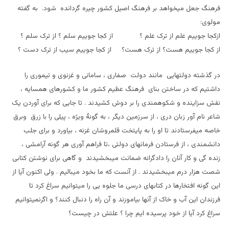
فرهنگ جعل میخواهد بر فرهنگ اصیل کشور چیره گردانده شود. به گفته
مولوی:
ازکجا جوییم علم از ترک علم ؟ از کجا جوییم سلم ؟ از ترک سلم ؟
از کجا جوییم هست؟ از ترک هست؟ از کجا جوییم سیب از ترک دست ؟
در گذشته دولتهایی مانند دولت صفاری ، سامانی و غزنوی و تیموری را
داشتیم که در ساختن بنای فرهنگ عظیم کشور ما و کشورهای همسایه ،
نقش سزاینده و شکوهمندی را بر دوش کشیدند . تا جایی که برای آوردن یک
شاعر نام آور زبان دری ، از سرزمین دیگر ، به گونۀ ویژه ، پیلی را با زرق وبرق
خاصه میفرستادند تا او را به پایتخت قلمروشان غزنه ، بیاورد و برای جلب
دانشمندی ، از فرستادن فرمانهای دولتی ،تا فراهم آوری هر گونه آرامشی ،
زنده گی و کار آنان را دادگرانه ضمانت میبخشیدند و گاهی برای نوشتن کتابی
شصت هزار درم میبخشیدند . از آنست که ما بخود میبالیم . ولی اکنون آیا از
این گونه افتخارها در کتابهای درسی ما جلوه یی را میتوانیم سراغ کرد تا
فرزندان این آب و خاک از آنها بیاموزند و آن راه را دنبال کنند؟ و اگرنمیتوانیم
سراغ کرد آیا از خود پرسیده ایم چرا ؟ علتش در چیست؟