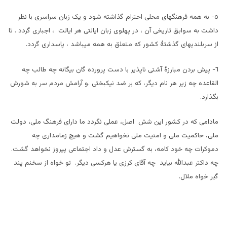
٥- به همه فرهنگهای محلی احترام گذاشته شود و یک زبان سراسری با نظر
داشت به سوابق تاریخی آن ، در پهلوی زبان ایالتی هر ایالت ، اجباری گردد . تا
از سربلندیهای گذشتۀ کشور که متعلق به همه میباشد ، پاسداری گردد.
٦- پیش بردن مبارزۀ آشتی ناپذیر با دست پرورده گان بیگانه چه طالب چه
القاعده چه زیر هر نام دیگر، که بر ضد نیکبختی .و آرامش مردم سر به شورش
بگذارد.
مادامی که در کشور این شش اصل، عملی نگردد ما دارای فرهنگ ملی، دولت
ملی، حاکمیت ملی و امنیت ملی نخواهیم گشت و هیچ زمامداری چه
دموکرات چه خود کامه، به گسترش عدل و داد اجتماعی پیروز نخواهد گشت.
چه داکتر عبدالله بیاید چه آقای کرزی یا هرکسی دیگر. تو خواه از سخنم پند
گیر خواه ملال.