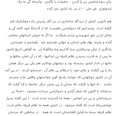
برای سودشخصی زیر پا کردن ، ،حقیقت را نگفتن ، وابسته گی به یک
ایدولوژی غیر ملی – از سر راه کشور دور گردد .
هم اکنون، کشور از دیدگاه ساختاری در سر آغاز پذیرش راه دموکراتیک قرار
گرفته است ومیدانیم که دموکراسی راهیست که از گذشتۀ خود کامه گی و
پامال کردن حق شهروندی مردم نمیگذرد . ما اگر به عنوان انسانهای معاصر،
آزاده و پایبند نهاد های انسانی و جهانی هستیم باید بکوشیم از خویشتن
یادگاری از نیکی وسرافرازی برجا گذاریم ونه واژگونۀ آن . به گواهی تاریخ کشور
ما پس از به قدرت رسیدن نظام قبیله یی ابدالیها ، که در آن نقش ملکها و
خانها در انداز کشور برجسته بود و دولتهای توتالیتر هم یکی پی دیگر همان
راه را پی گرفتند و بقای خود را درنظام بی نظم آن ، جستجو کردند ، در پی آمد
آن در کشور دولتهایی که بتوانند پاسخ گوی خواستهای واقعی ملت ومردم
باشند ، نه تنها پا نگرفت که بحرانی از پی بحران دیگر، جامعه را فرا گرفت که
بدبختاند تا اکنون که شعار آزادی و دموکراسی سرداده میشود ، دامنۀ بی
سروسامانی و بی سر انجامی ، همه جا گسترده شده است . ( این گفته بسیار
عوامفریبانه است که گفته میشود : در کشور همه جا نظام قبیله حاکم است .
نظام قبیله بسته به قبایل افغانستان است نه همه . در مناطقی که مردمان