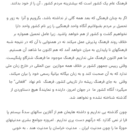
فرهنگ عام یک کشور است که بیشترینه مردم کشور ، آن را از خود بدانند.
اگر به چنان فرهنگی که بعد همه گانی تر نداشته باشد، بگرویم و آنرا به زور و
تحمیل بر مردم بقبولانیم آنگاه واحد فرهنگیی را زیر نام کشور واحد دارا
نخواهیم گشت و کشور از هم خواهد پاشید. زیرا عامل تحمیل همواره بر
خلاف روند فرهنگ پذیرش عمل میکند نه در همنوایی با آن که در نتیجه شبه
فرهنگهای نا پایداری به میان خواهد آمد که هم اکنون ما شاهد آن هستیم.
ما هم اکنون فرهنگ ملی نداریم. فرهنگ موجود ما فرهنگ شترگاو پلنگیست.
وقتی رییس جمهور کشور بر خلاف همه موازین بین المللی در خارج زبان ملی
ندارد که به آن صحبت کند و به زبان بیگانه بیانیۀ رسمی خود را بیان میکند،
وقتی به جای فرهنگ ریشه دار تاریخی کشور، فرهنگ نام نهاد “افغانی” جا
میگیرد؛ آنگاه کشور ما در جهان امروز، دارنده و نمایندۀ هیچ دستاوردی از
گذشته شناخته نشده و نخواهد شد.
چون گذشته یی نداریم و داشته هایمان هم از آغازین سالهای سدۀ بیستم پا
فرا تر نمی گذارد .که درآنهم دست پری نداریم . امروزه جوامع بشری مدنیتهای
حوزۀ ما را چون مدنیت ایران ، مدنیت خراسان یا مدنیت هند ، به خوبی