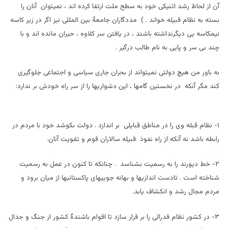
آن از لحاظ رشد اتنیکی خود به سطح ملت ارتقا کرده اند ، نمیتوان آنان را
بسته به نظام قبیله خواند . ) مددگاران جامعۀ بین المللی نیز اگر در زیر کاسه
نیمکاسه یی دیگرنداشته باشند ، در یافتن سر کلاوه ، حیران مانده اند و با
چند بی سر و پایی به نام طالب درگیر .
به باور من هیچ دولتی نمیتواند از بحران جاری سیاسی و اجتماعی جلوگیری
کند مگر آنکه در نخستین گامها ، این دشواریها را از سر راه خودش بر ندارد:
۱- نظام قبله وی را در مناطق قبایلی بر اندازد . دولت بکوشد خود با مردم در
رابطه باشد نه آنکه از راه نفوذ قبیله سالاران قوم و تقویت آنان.
٢- خط دیورند را به رسمیت بشناسد . چنانکه تا کنون در عمل به رسمیت
شناخته است . تادست اندازیها و بهانه جوییهای پاکستانیها از میان برود و
مردم مجال رشد و انکشاف یابد.
۳- در کشور نظام فدرالی را بر قرار سازد تا اقوام باشندۀ کشور از جنگ و جدال