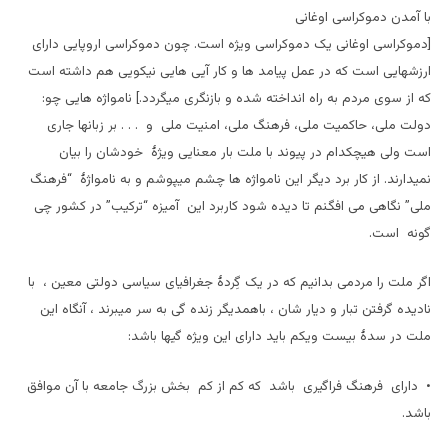
با آمدن دموکراسی اوغانی
[دموکراسی اوغانی یک دموکراسی ویژه است. چون دموکراسی اروپایی دارای
ارزشهایی است که در عمل پیامد ها و کار آیی هایی نیکویی هم داشته است
که از سوی مردم به راه انداخته شده و بازنگری میگردد.] نامواژه هایی چو:
دولت ملی، حاکمیت ملی، فرهنگ ملی، امنیت ملی و . . . بر زبانها جاری
است ولی هیچکدام در پیوند با ملت بار معنایی ویژۀ خودشان را بیان
نمیدارند. از کار برد دیگر این نامواژه ها چشم میپوشم و به نامواژۀ “فرهنگ
ملی” نگاهی می افگنم تا دیده شود کاربرد این آمیزه “ترکیب” در کشور چی
گونه است.
اگر ملت را مردمی بدانیم که در یک گِردۀ جغرافیای سیاسی دولتی معین ، با
نادیده گرفتن تبار و دیار شان ، باهمدیگر زنده گی به سر میبرند ، آنگاه این
ملت در سدۀ بیست ویکم باید دارای این ویژه گیها باشد:
• دارای فرهنگ فراگیری باشد که کم از کم بخش بزرگ جامعه با آن موافق
باشد.