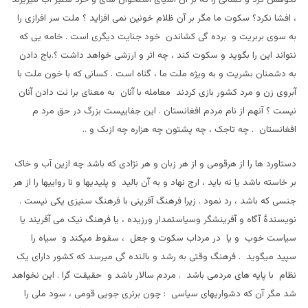
، افشا نکرد؟ سکوت ما مگر بر آن ظلام خونین نمی افزاید ؟ ملت سر افرازی را
به سوی بربریت و برده گی کشاندن خود جنایت دیگری است . خامه یی که
نتواند این را بگوید و سکوت کند ، چه اثر و ارزشی خواهد داشت ؟.باج دادن
به دشمنان بشریت و به ویژه ملت ما ، گناه است . کسانی که با خون ملت با
آبروی زن و مرد کشور بازی کردند معامله با آنان به معنای برا ئت دادن آنان
نیست ؟ آنهم از نام مردم افغانستان . این جفاییست بزرگ در حق مرد م
افغانستان . چه تاجک ، چه پشتون چه هزاره چه ازبک و ..
دستاورد ها را از هرقومی و از هر زبان و هر نژادی که باشد چه ازین آب و خاک
بر خاسته باشد یا نه باید ، ارج نهاد و به آن بالید و پلیدیها و نا رواییها را از هر
جنسی که باشد ، رد نمود . زیرا فرهنگ آفرینی با فرهنگ ستیزی یکی نیست .
نویسندۀ آگاه و آفرینشگر وسیاستمدار ورزیده ، یا فرهنگ نیک می آفریند یا
سیاست خوب و یا در مرداب سکوت و جعل ، سقوط میکند و سیاه را
سپید میگوید . فرهنگ وقتی به رشد و بالنده گی میرسد که کشور دارای یک
نظام با پایه های مردمی باشد . مردم سالار باشد و حقیقت گرا . این نخواهد
شد مگر آن که دشواریهای سیاسی : چون برتری جویی قومی ، سود ملی را