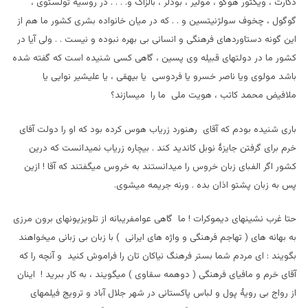
دکارت ، ویکتور هوگو ، مولیر ، بودلر ، بالزاک و. . . . در روسیه تولستوی ،
گوگول ، چخوف سولژنیتسین و . . که در میان خانواده بشری کشور ما هم از
این گونه دستاوردهای فرهنگی و انسانی بی بهره نبوده و نیست . . ولی آیا در
کشور ما در دولتهای قبیله وی پسین ، گاهی کسی شنیده است که گفته شده
باشد مولوی ویا ناصر خسرو یا فردوسی یا بیهقی ، یا علیشیر نوایی یا
ملافیض محمد کاتب ، هویت ملی ما را میسازند؟
باری شنیده بودم که آقای رهنورد زریاب هوس کرده بود که او را دولت آفای
خرم برای گرفتن جایزۀ نوبل کاندید کند . بیچاره زریاب نمیدانست که درین
کشور اگر الفبای زبان خروس را میدانستند به خروس میگفتند که آقا ! ازین
پس به زبان پشتو اذان بده . ورنه جریمه میشوی.
حتا غرب نشینهای دیموکرات ! ما گاهی عوامفریبانه از تلویزیونهای برون مرزی
به بهانه های ( تهاجم فرهنگی و واژه های ایرانی ) با زبان بی زبانی میخواهند
بگویند : ای مردم شما بستر فرهنگ نیاکان تان را فراموش کنید و آنچه را که
آقای خرم و مافیای فرهنگی ( دوهمه سقاوی ) میگویند ، به کار ببرید ! اینان
از رواج بی رویۀ پول و لباس پاکستانی در شهر جلال آباد و ترویج فیلمهای