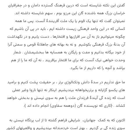
گفتن این نکته شایسته است که درین فرهنگ گسترده دامان و در جغرافیای
خراسان بزرگ همه باشنده گان این مرزو بوم ، سهم شایسته داشته اند.
نمیتوان گفت که تنها یک قوم یا یک ملت آفرینندۀ آنست. پس ما همه
کسانی که در این واحد فرهنگی زیست داشته ایم ، باید در پی آن باشیم که
چگونه میتوانیم باز به آن سر افرازیها و افتخارها ، دست یابیم و در نگهداشت
آن بدنۀ بزرگ فرهنگی بکوشیم و نه به بهانه های جاهلانۀ قومی و سمتی آنرا
از خود بیگانه بدانیم و مفت و رایگان به همسایه ها ببخشیمشان . شعار
وحدت خواهی نیک آنست که برای ما افتخار بیافریند ، نه آن که ما را از هم
بپاشد و آنچه را که داریم از ما بگیرد.
ما حق نداریم در سدۀ دانش وتکنالوژی برتر ، بر حقیقت پشت کنیم و برامید
های یکسو گرایانه و برتریخواهانه بیندیشیم. اینکار نه تنها ناروا وغیر عملی
است که زنده گی آیندۀ فرزندان ملت را هم به سوی نیستی و بدبختی خواهد
کشاند . {کاری که نویسنده گان (دوهمه سقاوی) انجام داده اند }.
اکنون که به کمک جهانیان، شرایطی فراهم گشته تا از لب پرتگاه نیستی به
سوی زنده گی بر گردیم ، بهتر است خردمندانه بیندیشیم و واقعیتهای کشور