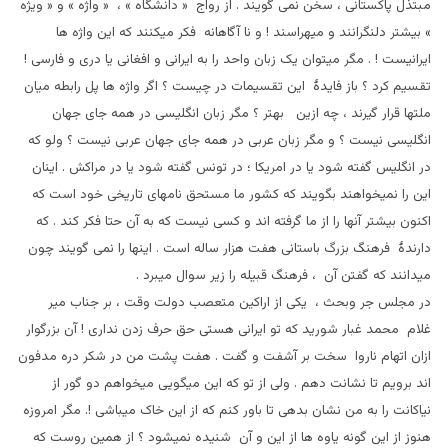
مبتذل پاکستانی ، سخن نمی گویند . از رواج « دانشگاه » ، « واژه » و « ویژه
» بیشتر دلنگرانند و میهراسند ! و نا آگاهانه فکر میکنند که این واژه ها
ایرانیست ! . مگر میتوان یک زبان واحد را به ایرانی و افغانی یا دری و فارسی !
تقسیم کرد ؟ باز فایدۀ این تقسیمات در چیست ؟ اگر واژه ها پل رابطه میان
ملتها قرار گیرند ، چه ازین بهتر ؟ مگر زبان انگلیسی در همه جای جهان
انگلیسی نیست ؟ و مگر زبان عربی در همه جای جهان عربی نیست ؟ ولو که
در انگلیس گفته شود یا در امریکا ؛ در تونس گفته شود یا در مراکش . اینان
این را نمیخواهند بگویند که کشور ما مستحق نامهای تاریخی خود است که
اکنون بیشتر آنها را از ما گرفته اند و کسی نیست که به آن حتا فکر کند . که
دارندۀ فرهنگ بزرگ باستانی هفت هزار ساله است . اینها را نمی گویند چون
میدانند که گفتن آن ، فرهنگ قبیله را زیر سوال میبرد .
در مجلس جر وبحث ، یکی از اراکین متعصب دولت وقت ، بر جناب میر
غلام محمد غبار شورید که تو ایرانی هستی حق حرف زدن نداری ! آن بزرگوار
ازان اتهام ناروا سخت بر آشفت و گفت . هفت پشت من در شکر دره مدفون
اند برویم تا نشانت دهم . ولی از تو که این میگویی میخواهم دو گور از
نیاکانت را به من نشان بدهی تا باور کنم که از این خاک میباشی !. مگر امروزه
هنوز از این گونه یاوه ها از این و آن شنیده نمیشود ؟ از همین روست که