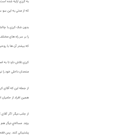
به کرزی ارایه شده است.
که از مدتی به این سو سف
بدون شک کرزی با چالش 
را بر سر راه های مختلف
که بیشتر آن ها با روحیه
کرزی تلاش دارد تا به ا
متحدان داخلی خود را نی
از جمله این که آقای کر
همین افراد از حامیان ا
از جانب دیگر اگر آقای 
بزنند. مساله‌ي دیگر هم
پشتیبانی کنند. پس فقط 