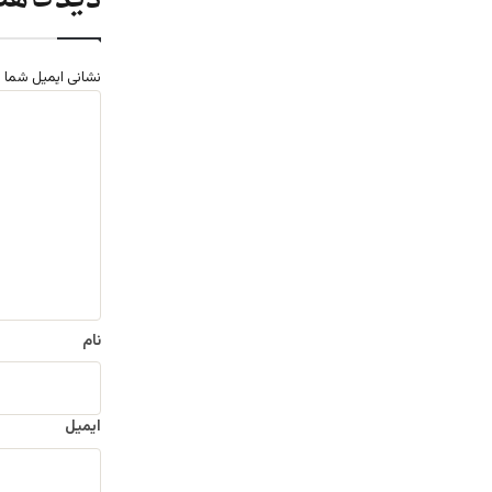
نشانی ایمیل شما 
د
ی
د
گ
ا
ه
*
نام
ایمیل