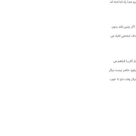
 صدا راه انداخته اند
 اگر چنین نکند بدون
اهداف شخصی افراد می
 آنان را فراهم می
یاورد حاضر نیست دیگر
دیگر وقت دارد تا خوب