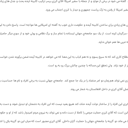
 گفته می شود در برخی از موارد و از جمله با سفیر امریکا آقای کرزی برسر ترکیب کابینه آینده بحث و جدل های زی
یر امریکا از رفتن به ارگ ریاست جمهوری و دیدار با کرزی اجتناب می ورزد.
های زیادی برای ساختن کابینه آینده و حکومت داری خوب به گفته ای امریکایی ها مواجه است. پاسخ دادن به ا
 سرگردان کرده است. از یک سو جامعه‌ي جهانی ایستاده با تمام ساز و برگ نظامی و پولی خود و از سوی دیگر حامیان
 غربی ها هم خوانی ندارند.
صطلاح کاری کند که نه سیخ بسوزد و نه هم کباب به این معنا که می خواهد در کابینه آینده ضمن برآورده شدن خوا
ز از خود نراند. ولی تحقق این مساله با چندین چالش بزرگ رو به رو است.
زی نمی تواند هم زمان دو امر متضاد را در یک جا جمع کند. جامعه‌ي جهانی نسبت به برخی افراد و نام ها حساسیت ویژ
صلی آقای کرزی در داخل افغانستان به شمار می روند.
کرزی این افراد را از ساختار دولت آینده حذف کند هیچ بعید نیست که این افراد به دشمنان او تبدیل شوند و دست ب
 این است که آقای کرزی حمایت مردمی را کاملا از دست داده و نمی تواند به نیروی مردم امیدوار باشد که از او و ح
می ماند دو گزینه یا جامعه‌ي جهانی یا حمایت گران داخلی. آقای کرزی مجبور است که میان این دو گزینه یکی را ان