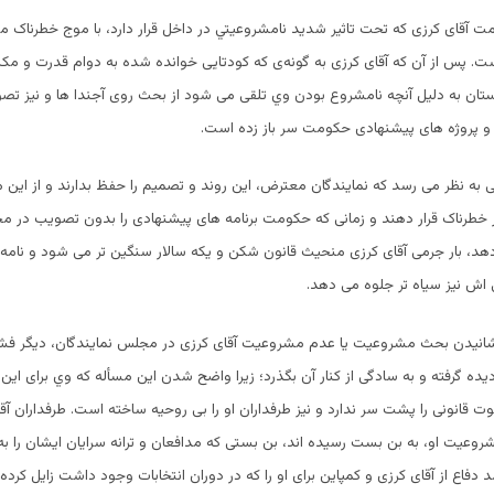
 آقای کرزی که تحت تاثیر شدید نامشروعیتي در داخل قرار دارد، با موج خطرناک م
. پس از آن که آقای کرزی به گونه‌ی که کودتایی خوانده شده به دوام قدرت و مک
تان به دلیل آنچه نامشروع بودن وي تلقی می شود از بحث روی آجندا ها و نیز تصو
و پروژه های پیشنهادی حکومت سر باز زده است.
 به نظر می رسد که نمایندگان معترض، این روند و تصمیم را حفظ بدارند و از این من
خطرناک قرار دهند و زمانی که حکومت برنامه های پیشنهادی را بدون تصویب در م
دهد، بار جرمی آقای کرزی منحیث قانون شکن و یکه سالار سنگین تر می شود و نامه‌ی 
ی اش نیز سیاه تر جلوه می دهد.
انیدن بحث مشروعیت یا عدم مشروعیت آقای کرزی در مجلس نمایندگان، دیگر فش
ادیده گرفته و به سادگی از کنار آن بگذرد؛ زیرا واضح شدن این مسأله که وي برای ای
ت قانونی را پشت سر ندارد و نيز طرفداران او را بی روحیه ساخته است. طرفداران آقا
روعیت او، به بن بست رسیده اند، بن بستی که مدافعان و ترانه سرایان ايشان را به 
دفاع از آقای کرزی و کمپاین برای او را که در دوران انتخابات وجود داشت زایل کرده