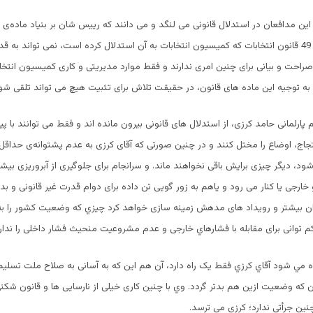
اساسی و ماده ی 49 قانون انتخابات که کمیسیون انتخابات به آن استدلال کرده است، نمی تواند به 
راحت و بیانی برای چنین امری ندارند و فقط موارد مدیريتی و کاری کمیسیون انتخا
ه توجیه این ماده های قانون، در حقیقت تلاش برای تثبیت هیچ می تواند تلقی شو
یم پارلمانی حامد کرزی، از استدلال های قانونی بيرون مانده اند و فقط می توانند با 
ج، اوضاع را مختل کنند و در چنین صورتی که آقای کرزی به عدم پشتوانه‌ی حداقل 
، دیگر چیزی برایش باقی نخواهند ماند. و سرانجام برای جلوگیری از آبروریزی بیشتر 
خارجی یا کنار می رود و یاهم به زور گویی تن داده برای دوام قدرت غیر قانونی و بد
ران بیشتر و رویداد های مدهش زمینه سازی خواهد کرد چيزي كه وضعیت کشور را ب
كم توانی برای مقابله با فشارهاي خارجی و عدم مشروعیت منحیث فشار داخلی را ندارن
ه مي شود آقاي كرزي فقط یک راه دارد، آن هم این که به آسانی به صلاح ملت تسلی
آن که وضعیت ازین هم بدتر گردد. وي با چنین کاری خیلی از نارسایی ها و قانون شکن
نین جرأتی ندارد؛ کرزی می ترسد.