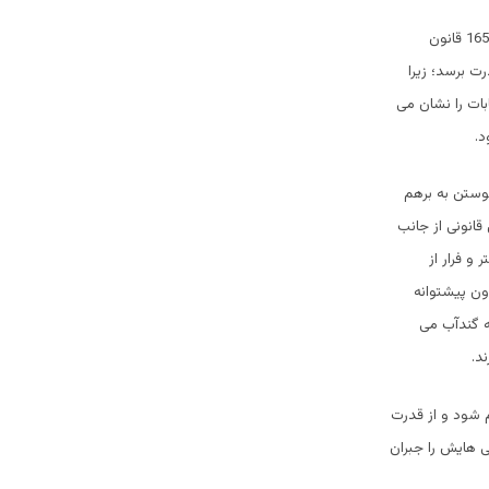
زیرا حالا دیگر پای این مدافعان در استدلال قانونی می لنگد و می دانند که رييس شان بر بنیاد ماده‌ی 165 قانون
قدرت برسد؛ زیرا
بات را نشان می
د.
پیوستن به برهم
قانونی از جانب
و فرار از
ون پیشتوانه
ه گندآب می
د.
م شود و از قدرت
ی هایش را جبران