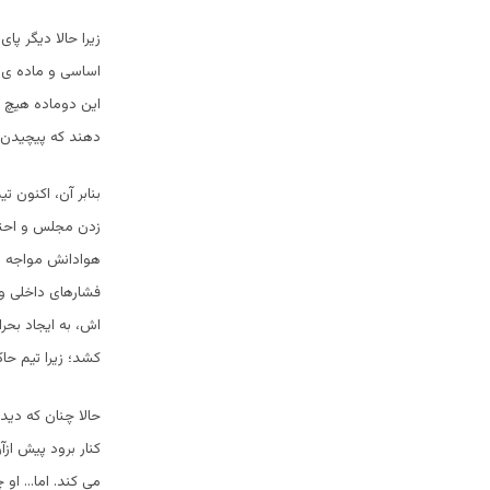
این دوماده هیچ ص
دهند که پیچیدن ب
بنابر آن، اکنون ت
زدن مجلس و احتجا
هوادانش مواجه شود
فشارهای داخلی و 
اش، به ایجاد بح
کشد؛ زیرا تيم حا
حالا چنان كه ديد
کنار برود پیش از
می کند. اما… او چ