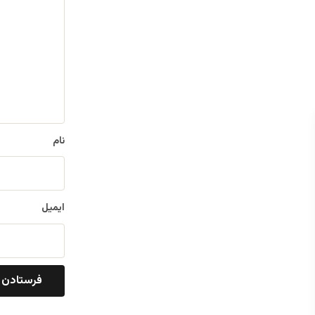
ی
د
گ
ا
ه
*
نام
ایمیل