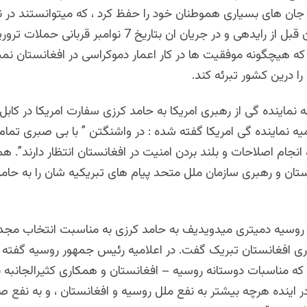
 جان های بسیاری هموطنان خود را حفظ کرد ، که میتوانستند در ن
حملات طالبان قبل از رایدهی و در جریان ان بتاریخ 7 نوامبر ق
ه هیچگونه موفقیت ها در کار اعمار دموکراسی در افغانستان نمی
را درین کشور تبرئه کند.
به نماینده گی از رهبری امریکا به حامد کرزی سفارت امریکا در کابل
یه نماینده گی امریکا گفته شده : در واشنگتن ” با بی صبری تمام اد
ره انجام اصلاحات و بلند بردن امنیت در افغانستان انتظار دارند”. ه
ان و رهبری سازمان ملل متحد پیام های تبریکیه شان را به حامد
وسیه دمیتری میدویدیف به حامد کرزی به مناسبت انتخاب مجدد 
 افغانستان تبریک گفت. در اعلامیه رئیس جمهور روسیه گفته 
، که مناسبات دوستانه روسیه – افغانستان و همکاری کثیرالجانبه 
 اینده هرچه بیشتر به نفع ملل روسیه و افغانستان ، و به نفع ص