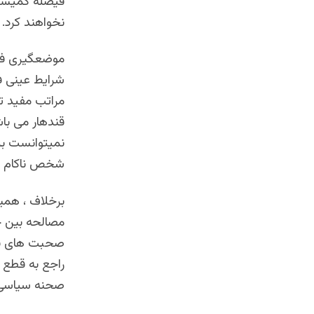
فیصله کمیسیون
نخواهند کرد.
موضعگیری فعلی
شرایط عینی فع
مراتب مفید تر
قندهار می با
نمیتوانست بر 
شخص ناکام ” ب
برخلاف ، همی
مصالحه بین حام
صحبت های بر س
راجع به قطع ش
صحنه سیاسی خ