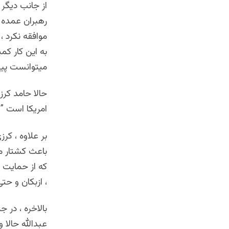
از جانب دیگر
رهبران عمده 
موافقه نکرد 
به این کار ک
میتوانست پیرو
حالا حامد کرزی
امریکا است ” ،
بر علاوه ، کر
باعث کشتار م
که از حمایت ب
، ازبکان و حت
بالاخره ، در 
عبدالله حالا 