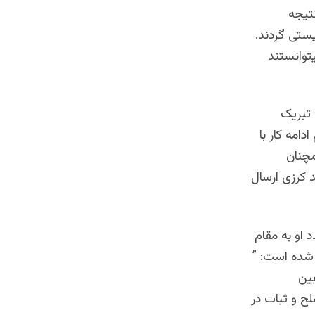
تیجه
ربانی حملات تروریستی گردند.
توانستند
 تبریک
امه کار با
مچنان
 کرزی ارسال
او به مقام
شده است: ”
بین
لح و ثبات در