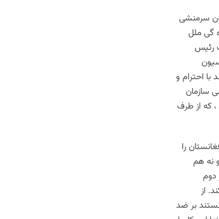
 مون سرمنشی
ه گی ملل
ت رئیس
سیون
با احترام و
ی سازمان
، که از طرف
انستان را
و نه هم
 دوم
د. از
انستند بر ضد