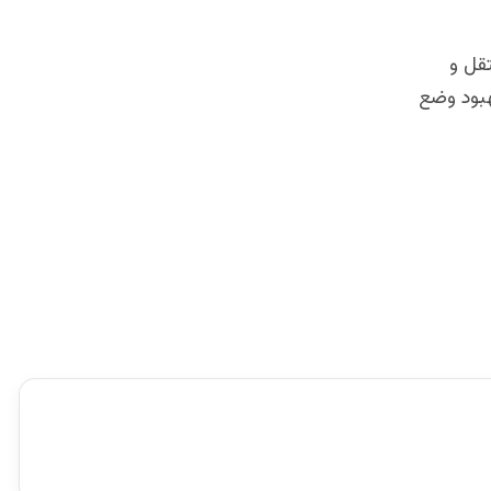
قل و
هبود وضع