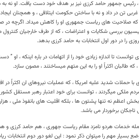
 ، رئیس جمهور حامد کرزی نیز بر هدف خود دست یافت. او نه به 
غربی تن در داد و نه با ساختن حکومت ایتلافی ، و همچنان ایجاد
، که صلاحیت های ریاست جمهوری او را کاهش میداد. اگرچه در ص
میسیون بررسی شکایات و اعتراضات ، که از طرف خارجیان کنترول م
زی را در دور اول انتخابات به حامد کرزی بدهد.
 توانست تا اندازه زیادی خود را از اتهامات در باره اینکه ، او ” د
 که طالبان اکثراً او را به این متهم میساختند ، مصون سازد.
زی با حملات شدید علیه امریکا ، که عملیات نیروهای ان اکثراً در ا
ردم ملکی میگردند ، توانست برای خود اعتبار رهبر مستقل کشور ت
خش اعظم نه تنها پشتون ها ، بلکه اقلیت های بانفوذ ملی ، هزا
ی تاجکان برخوردار می باشد.
جمله خدمات هردو نامزد مقام ریاست جهوری ، هم حامد کرزی و هم
وضع بسیار مهم را میتوان ذکر نمود : این لغو دور دوم انتخابات 