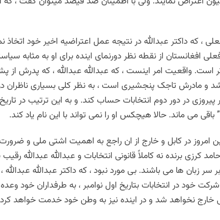
 اعتراض نمایند. ولی با اطمینان صد فیصد میتوان گفت ، که انها
 ، که داکتر عبدالله در نتیجه عمل اعتراضیه اخیر خود اتخاذ نمو
لی افغانستان از نقطه نظر دورنمای اینده برای او به مثابه سیاست
 است. واقعیت امر اینست ، که عبدالله عبدالله ، که پدرش از پ
شد و مادرش تاجک پنجشیری است ، به نظر کلی بسیاری ناظران در 
پیروزی در دور دوم انتخابات حساب کند. و به این ترتیب در تاری
اقی می ماند. حالا هیچکس او را نمی تواند با این نام یاد کند.
ن امروز در کابل و خارج از ان راجع به اهمیت اشتی ملی و ضرو
د کرزی برنده نه کاملاً قانونی انتخابات و عبدالله عبدالله رقیب نه 
ر زبان ها می باشند. بی مورد نبود ، که داکتر عبدالله عبدالله 
رکت خود در انتخابات بتاریخ اول نوامبر ، به طرفداران خود وعده دا
ارج نخواهد شد و در اینده نیز به وطن خود خدمت خواهد کرد.