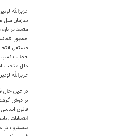
عزیزالله لودی
سازمان ملل مت
متحد در باره 
جمهور افغانست
مستقل انتخابا
حمایت نسبت ب
ملل متحد ، اش
عزیزالله لودی
در عین حال ف
بر دوش گرفت ،
قانون اساسی ک
انتخابات ریاس
همینرو ، در ص