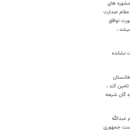
مشوره های
 مقام صدارت
ورت توافق
یشد ،
ست نشانده
فغانستان
امین کند ،
ره گان شیعه
 عبدالله
ریاست جمهوری