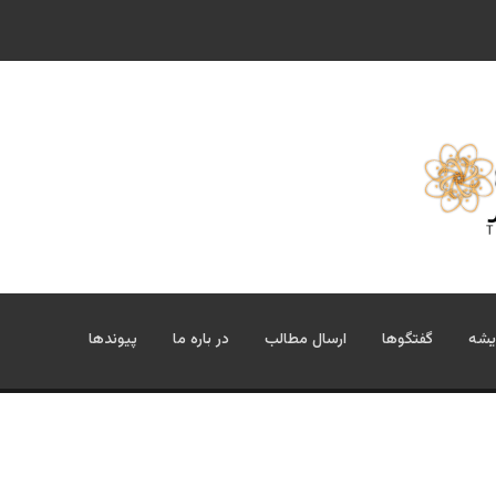
یشه
گفتگوها
ارسال مطالب
در باره ما
پیوندها