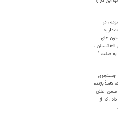
 این کار را
ده ، در
مدار به
شتون های
افغانستان ،
خ به صفت ”
رت جستجوی
کاملاً بازنده
، ضمن اعلان
د ، که از