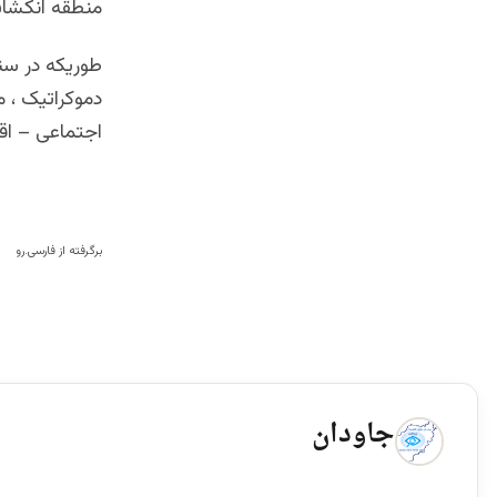
منطقه انکشاف
طوریکه در س
دموکراتیک ، 
اجتماعی – اقت
برگرفته از فارسی.رو
جاودان