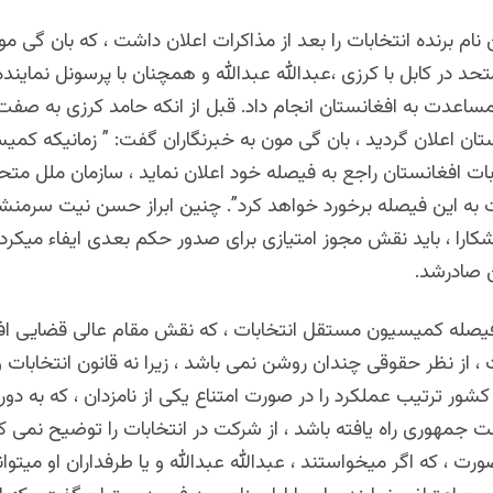
ن نام برنده انتخابات را بعد از مذاکرات اعلان داشت ، که بان گی
حد در کابل با کرزی ،عبدالله عبدالله و همچنان با پرسونل نمایند
مساعدت به افغانستان انجام داد. قبل از انکه حامد کرزی به صف
ان اعلان گردید ، بان گی مون به خبرنگاران گفت: ” زمانیکه کمی
ت افغانستان راجع به فیصله خود اعلان نماید ، سازمان ملل متحد 
ه این فیصله برخورد خواهد کرد”. چنین ابراز حسن نیت سرمنش
کارا ، باید نقش مجوز امتیازی برای صدور حکم بعدی ایفاء میکرد 
ن صادرشد.
یصله کمیسیون مستقل انتخابات ، که نقش مقام عالی قضایی افغ
 از نظر حقوقی چندان روشن نمی باشد ، زیرا نه قانون انتخابات 
شور ترتیب عملکرد را در صورت امتناع یکی از نامزدان ، که به دور
ت جمهوری راه یافته باشد ، از شرکت در انتخابات را توضیح نمی کن
ورت ، که اگر میخواستند ، عبدالله عبدالله و یا طرفداران او میتو