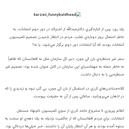
يك روز، پس از ‌كناره‌گيري داكترعبدالله از اشتراك در دور دوم انتخابات، به
خاطر احتمال بروز دوباره‌ي تقلب‌، مردم در انتظار شنيدن تصميم كميسيون
انتخابات بودند كه آيا انتخابات دور دوم برگزار مي‌شود،‌ يا نه؟
سفر غير منتظره‌ي بان كي مون، دبير كل سازمان ملل به افغانستان كه ظاهراً
به خاطر حمله به مهمانسراي اين سازمان در كابل عنوان شده بود؛ تصميم غير
منتظره‌يي را به دنبال داشت.
كلاه‌جنباندن‌هاي كرزي در استقبال از بان كي مون، بي گپ نبود و ترديد‌ي را كه
در اذهان مي‌پرورانيد، ساعاتي پس از آن به حقيقت پيوست.
اعلام پيروزي نا مشروع حامد كرزي از سوي كميسيون نام‌نهاد مستقل
انتخابات، براي مردم افغانستان كه از حاكميت نزديك به يك دهه‌ي او سخت به
ستوه آمده بودند و هر آن انتظار پايان آن را داشتند، خبر خيلي‌ها دردناكي بود.