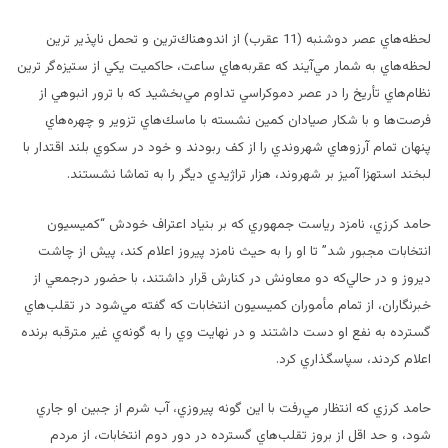
لحظه‌هاي عصر دوشنبه (11 عقرب) از اندوهناك‌ترين و تحمل ناپذير ترين
لحظه‌هاي به شمار مي‌آيند كه عقربه‌هاي ساعت، حاكميت يكي از ستيزه‌گر ترين
نظام‌هاي تأريخ را در عصر دموكراسي تداوم مي‌بخشيد كه با ترور انبوهي از
فرصت‌ها و با شكار صيادان كمين نشسته با ماسك‌هاي تزوير و چهره‌هاي
پنهان تمام آرزو‌هاي شهروندي را از كف ربودند و خود در سكوي بلند اقتدار با
لبخند استهزا آميز بر شهروند،‌ هزار تراژيدي ديگر را به تماشا نشستند.
حامد كرزي، نامزد رياست جمهوري كه بر بنياد اعتراف خودش “كميسيون
انتخابات مجبور شد” تا او را به حيث نامزد پيروز اعلام كند، پيش از چاشت
ديروز و در حالي‌كه دو معاونش در كنارش قرار داشتند، با حضور درجمعي از
خبرنگاران، از تمام مأموران كميسيون انتخابات كه گفته مي‌شود در تقلب‌هاي
گسترده به نفع او دست داشتند و در نهايت وي را به گونه‌ي غير مترقبه برنده
اعلام كردند، سپاسگذاري كرد.
حامد كرزي كه انتظار مي‌رفت با اين گونه پيروزي، آب شرم از جبين او جاري
شود، و حد اقل از بروز تقلب‌هاي گسترده در دور دوم انتخابات، از مردم