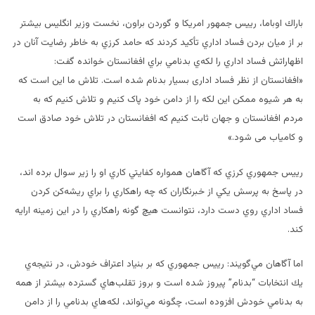
باراك اوباما، رييس جمهور امريكا و گوردن براون، نخست وزير انگليس بيشتر
بر از ميان بردن فساد اداري تأكيد كردند كه حامد كرزي به خاطر رضايت آنان در
اظهاراتش فساد اداري را لكه‌ي بدنامي براي افغانستان خوانده گفت:
«افغانستان از نظر فساد اداری بسیار بدنام شده است. تلاش ما این است که
به هر شیوه ممکن این لکه را از دامن خود پاک کنیم و تلاش کنیم که به
مردم افغانستان و جهان ثابت کنیم که افغانستان در تلاش خود صادق است
و کامیاب می شود.»
رييس جمهوري كرزي كه آگاهان همواره كفايتي كاري او را زير سوال برده اند،‌
در پاسخ به پرسش يكي از خبرنگاران كه چه راهكاري را براي ريشه‌كن كردن
فساد اداري روي دست دارد، نتوانست هيچ گونه راهكاري را در اين زمينه ارايه
كند.
اما آگاهان مي‌گويند: رييس جمهوري كه بر بنياد اعتراف خودش، در نتيجه‌ي
يك انتخابات “بدنام” پيروز شده است و بروز تقلب‌هاي گسترده بيشتر از همه
به بدنامي خودش افزوده است، چگونه مي‌تواند، لكه‌هاي بدنامي را از دامن