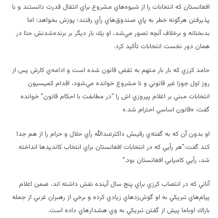
افغانستان كه انتخابات را از شيوه‌هاي مشروع براي انتقال قدرت دانستند و با
پذيرفتن هرگونه خطر به پاي صندوق‌هاي رأي رفتند؛ پوزش بخواهد؛ اما
بدبختانه و برخلاف آنچه تصور مي‌شد، او يك بار ديگر بر برنده‌شدنش حتا در
همان دور نخست انتخابات تأكيد كرد.
حامد كرزي كه بار بار متهم به تقض قانون شده است و ادامه‌ي كارش پس از
روز اول جوزا غير قانوني و نا مشروع خوانده مي‌شود، اقدام كميسيون
انتخابات مبني بر اعلام پيروزي اش را “در مطابقت با احكام قانون” خوانده
گفت: «قانون اساسي احترام شد.»
او بدون آن كه به گفته‌ي رقيبش داكترعبدالله رأي حلال و حرام را از هم جدا
كند گفت:”هر رأيي كه در انتخابات افغانستان براي انتخاب كانديد‌ها انداخته
شد، رأيي كاميابي افغانستان بود.”
آناني كه در انتصاب كرزي براي پنج سال آينده نقش داشته اند، ضمن اعلام
پيام‌هاي تبريكي به او گوش‌زد‌هاي زيادي كرده و برخي از رهبران غربي از جمله
باراك اوباما پيش از گفتن تبريكي به وي هشدار‌هاي داده است.