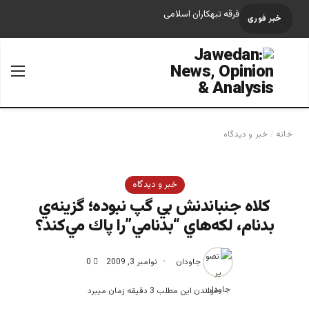
فرقه تبهکاران اسلامی
خبر فوری
جستجو برای
منو
خانه
/
خبر و دیدگاه
خبر و دیدگاه
كلاه جنباندنش بي گپ نبوده؛ گزينه‌ي
بدنام، لكه‌هاي “بدنامي”را پاك مي‌كند؟
جاودان
نوامبر 3, 2009
0
خواندن این مطلب 3 دقیقه زمان میبرد