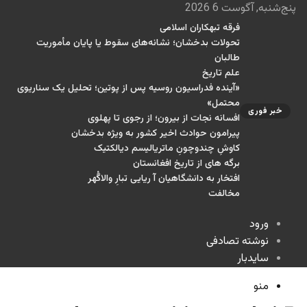
پنج‌شنبه, آگوست 6 2026
فرقه تبهکاران اسلامی
تحولات بدخشان؛ نشانه‌های سقوط یا پایان مأموریت
طالبان
علم تاریخ
«آینده فدراسیون روسیه پس از پوتین؛ تحلیل یک سناریوی
محتمل»
خبر فوری
افسانه نجات از بیرون؛ از رجوی تا پهلوی
پیرامون حوادث اخیر کشور به ویژه بدخشان
کاوشِ چندو‌چونِ ماتریالیسم دیالکتیک
برگه های از تاریخ افغانستان
افتخار به دانشگاهیان آ ریایی تبارِ والاگُهر
مخالفت
ورود
نوشته تصادفی
سایدبار
منو