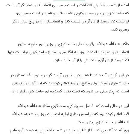
آمده از شعب اخذ راي انتخابات رياست ‌جمهوري افغانستان، نمایانگر آن است
كه حامد كرزي، رییس جمهورکنونی افغانستان و نامزد ریاست جمهوری،
توانست 72 درصد از كل آراء را کسب کند و افغانستان را در پنج سال دیگر
رهبری کند.
داکتر عبدالله عبدالله، رقيب اصلی حامد كرزي و وزير امور خارجه سابق
افغانستان، نظر به اطلاعات روزنامه انگلیسی، بعد از حامد كرزي توانست تنها
23 درصد از كل آراي انتخاباتي را از آن خود سازد.
در این گزارش آمده که تا هنوز دو ميليون آراء ديگر در جنوب افغانستان در
حال شمارش است، ولی منابع مربوط اعلام كرده‌اند كه اين آراء در مناطقي
است كه پيش‌بيني مي‌شود که تحت نفوذ گسترده ای حامد کرزی قرار دارد.
این در حالی است که فاضل سنچاراكي، سخنگوي ستاد عبدالله عبدالله
قبلا اعلام کرده بود كه بر اساس نتايج اوليه انتخابات روز پنجشنبه، عبدالله
عبدالله از حامد كرزي پيش است.
وي گفت: “نتايجي كه ما از ناظران خود در شعب اخذ راي به دست آورده‌ايم