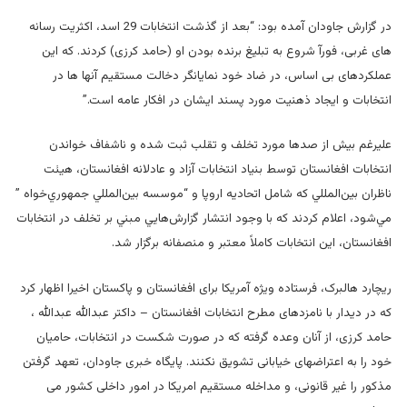
در گزارش جاودان آمده بود: “بعد از گذشت انتخابات 29 اسد، اکثریت رسانه
های غربی، فورآ شروع به تبلیغ برنده بودن او (حامد کرزی) کردند. که این
عملکردهای بی اساس، در ضاد خود نمایانگر دخالت مستقیم آنها ها در
انتخابات و ایجاد ذهنیت مورد پسند ایشان در افکار عامه است.”
علیرغم بیش از صدها مورد تخلف و تقلب ثبت شده و ناشفاف خواندن
انتخابات افغانستان توسط بنياد انتخابات آزاد و عادلانه افغانستان، هيئت
ناظران بين‌المللي كه شامل اتحاديه اروپا و “موسسه بين‌المللي جمهوري‌خواه ”
مي‌شود، اعلام كردند كه با وجود انتشار گزارش‌هايي مبني بر تخلف در انتخابات
افغانستان، اين انتخابات كاملاً معتبر و منصفانه برگزار شد.
ریچارد هالبرک، فرستاده ویژه آمریکا برای افغانستان و پاکستان اخیرا اظهار کرد
که در دیدار با نامزدهای مطرح انتخابات افغانستان – داکتر عبدالله عبدالله ،
حامد کرزی، از آنان وعده گرفته که در صورت شکست در انتخابات، حامیان
خود را به اعتراضهای خیابانی تشویق نکنند. پایگاه خبری جاودان، تعهد گرفتن
مذکور را غیر قانونی، و مداخله مستقیم امریکا در امور داخلی کشور می