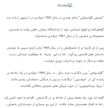
“راجیش گواسوامی” شاعر هندی در سال 1933 میلادی در ( جیپور ) زاده شد.
گواهینامه ی فوق لیسانس خود را ازدانشگاه دولتی دهلی پرفت و نخستین
مجموعه ی شعرش را در سال 1961 میلادی منتشرکرد.
پس از آن گزینه ی از شعرهایش را در سال 1965 چاپ کردو سپس به نوشتن
داستان های فلسفی رو آورد , اما در این زمینه به موفقیت چندانی دست
نیافت و دیگر در حوزه ی ادبیات چیزی ننوشت .
“گواسوامی” پس ازگذشت چند سال , در سال 1969 میلادی در یک حادثه ی
راننده گی در “مومبیئی” درگذشت و پس از مرگش، منتقدان زیادی مانند
“دیپک ورماتیجوری” در مورد ویژگی های شعرش مقالاتی نگاشتند.
گفته اند وی، یک هفته پیش از حادثه ی در گذشتش , اقدام به خود کشی کرد
, اما به کمک همسرش نجات یافت؛ از این رو بسیاری از دوستداران شعرش ,