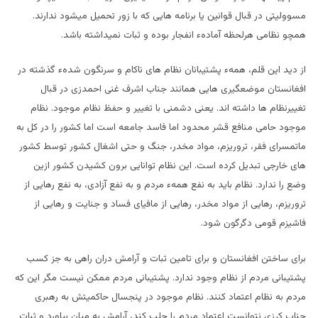
مسوولیتی در قبال قوانین یا برنامه هایی که با زور تحمیل میشود ندارند.
همچو نظامی هرلحظه آمادهء انفجار بوده و ثبات نمیداشته باشد.
از دید این قلم، همهء پشتیبانان نظام های ناکام و سرنگون شدهء گذشته در
افغانستان موضعگیری هایی همانند جناب اشرف غنی احمدزی در قبال
تغییرنظام ها داشته اند. یعنی دشمنی با تغییر و حفظ نظام موجود. نظام
موجود حامی منافع قشر محدود اما فاسد جامعه است اما کشور را در کل به
ماتمسرای فقر، تروریزم، مواد مخدر، جنگ و حتی اشغال کشور توسط کشور
های خارجی تبدیل کرده است. این نظام توانایی برون کشیدن کشور ازین
وضع را ندارد. نظام باید به نفع همهء مردم و به نفع آزادی، به نفع رهایی از
تروریزم، رهایی از مواد مخدر، رهایی از مافیای فساد و جنایت و رهایی از
فاشیزم قومی دگرگون شود.
برای ساختن افغانستان و برای تامین ثبات و آرامش دران راهی به جز کسب
پشتیبانی مردم از نظام وجود ندارد. پشتیبانی مردم ممکن نیست مگر این که
مردم به نظام اعتماد کنند. نظام موجود در پنجسال حاکمیتش به رهبری
جناب کرزی نتوانست اعتماد مردم را جلب کند، آرامش به میان بیاورد و ثبات