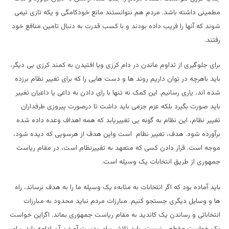
مطمینی داشته باشد. مردم هم نتوانستند مانع خودکامگی و یکه تازی تیمی
شوند که آنها را فریب داده بودند و با کسب قدرت به دنبال تامین منافع خود
رفتند.
برای جلوگیری از تداوم ماندن در دام کرزی ویا افتیدن به کمند کرزی یی دیگر،
باید باهرچه در توان داریم روند ها و دست هایی را که برای تغییر نظام برزده
شده اند، یاری رسانیم. این کمک نه تنها با رای دادن به داعی یا داعیان تغییر
باید صورت بگیرد بلکه عزم جزمی باید داشت تا درصورت پیروزی طرفداران
تغییر نظام، این نظام به گونه یی تغییریابد که همه اهداف وعده داده شده
برآورده شود. هدف، تغییر نظام است واین هدف از هرسویی که دیده شود،
موجه است. قرار دادن کسی که متعهد به تغییرنظام است، در مقام ریاست
جمهوری از طریق انتخابات یک وسیله است.
باید آماده بود که اگر انتخابات به مثابهء یک وسیله ما را به هدف نرساند، راه
ها و وسایل دیگری جستجو کنیم. مبارزات مردم نباید محدود به مبارزات
انتخاباتی و رساندن یک کاندید به مقام ریاست جمهوری بماند. اگراین خواست
یک خواست مقطعی نیست، باید تلاش برای بدست آوردن آن ادامه یابد. برای