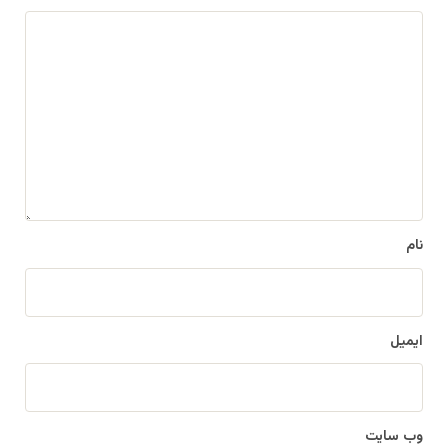
د
ی
د
گ
ا
ه
*
نام
ایمیل
وب‌ سایت