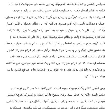
سیاسی کشور بوده ونه همهء شهروندان، این نظام دو سرنوشت دارد. یا با
تکیه به قشر امتیاز یافته به سرکوب قشر امتیاز باخته می پردازد و مردم
اسیرشده راه مبارزهء قهرآمیز را پیش می گیرند و کشور هرچه زود تر در بحران،
جنگ ومصائب ناشی ازان فرو میرود ویا این که این نظام همراه با قشر امتیاز
یافته، برای بقای خود و سرکوب مردم، به دامن یک نیروی خارجی پناه خواهد
برد که درینصورت دولت و نظام مشروعیت خود را به کلی از دست داده و
کلیه گروه های سیاسی و اجتماعی امتیاز باخته وزیر ستم به خود حق میدهند
به کشور های دیگری برای بقای خود رابطه برقرار کنند. در هردو صورت کشور
آرامش، ثبات، امنیت، پیشرفت و حتی آزادی خود را از دست می دهد. قدر
مسلم اینست که در هردو صورت این نظام یک نظام غیر مردمی، غیر عادلانه
و محکوم به نابودی بوده همراه به خود نیرو، فرصت ها و منافع کشور را نیز
برباد خواهد کرد.
پس تغییر نظام یک ضرورت مبرم است. تغییرتنها به خاطر تغییر نیست و
نباید باشد. بلکه به خاطر بلند بردن سطح کارآیی نظام و اشتراک هرچه بیشتر
مردم در تصمیگیری ها و مسوولیت پذیری آنها در قبال دولت است که تغییر
نظام پیشنهاد میگردد. وقتی مردم در تصمیگیری شریک نباشند، هیچگونه