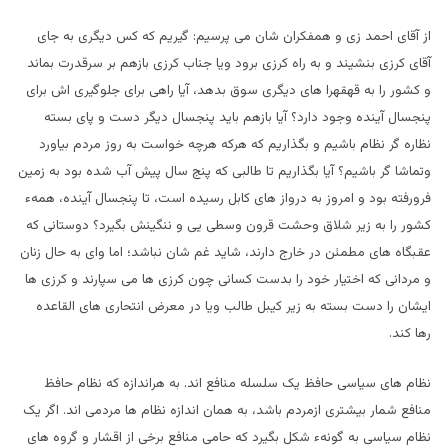
از آقای احمد زی و همفکران شان می پرسیم: گیریم که کس دیگری به جای
آقای کرزی بنشیند و به راه کرزی برود ویا جناب کرزی بازهم بر سرقدرت بماند
و کشور را به قهقهرا های دیگری سوق بدهد، آیا راهی برای جلوگیری اش برای
پنجسال آینده وجود دارد؟ آیا بازهم باید پنجسال دیگر دست و پای بسته
نظاره گر نظام باشیم و بگذاریم که هرکه هرچه خواست به روز مردم بیاورد
وتماشا گر باشیم؟ آیا بگذاریم تا طالبی که پنج سال پیش آب شده بود به زمین
فرورفته بود و امروز به درواز های کابل رسیده است، تا پنجسال آینده، همهء
کشور را به زیر شلاق وحشت قرون وسطی یی و ننگینش بگیرد؟ دوستانی که
عقبگاه های مطمئن در خارج دارند، شاید غم شان نباشد؛ اما وای به حال زنان
و مردانی که اختیار خود را بدست کسانی چون کرزی ها می سپارند و کرزی ها
ایشان را دست بسته به زیر کیبل طالب ویا در معرض انتحاری های القاعده
رها کند.
نظام های سیاسی حافظ یک سلسله منافع اند. به هراندازه که نظام حافظ
منافع شمار بیشتری ازمردم باشد، به همان اندازه نظام ها مردمی اند. اگر یک
نظام سیاسی به گونهء شکل بگیرد که حامی منافع برخی از اقشار و گروه های