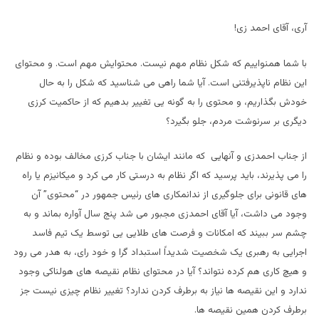
آری، آقای احمد زی!
با شما همنواییم که شکل نظام مهم نیست. محتوایش مهم است. و محتوای
این نظام ناپذیرفتنی است. آیا شما راهی می شناسید که شکل را به حال
خودش بگذاریم، و محتوی را به گونه یی تغییر بدهیم که از حاکمیت کرزی
دیگری بر سرنوشت مردم، جلو بگیرد؟
از جناب احمدزی و آنهایی که مانند ایشان با جناب کرزی مخالف بوده و نظام
را می پذیرند، باید پرسید که اگر نظام به درستی کار می کرد و میکانیزم یا راه
های قانونی برای جلوگیری از ندانمکاری های رئیس جمهور در “محتوی” آن
وجود می داشت، آیا آقای احمدزی مجبور می شد پنج سال آواره بماند و به
چشم سر ببیند که امکانات و فرصت های طلایی یی توسط یک تیم فاسد
اجرایی به رهبری یک شخصیت شدیداً استبداد گرا و خود رای، به هدر می رود
و هیچ کاری هم کرده نتواند؟ آیا در محتوای نظام نقیصه های هولناکی وجود
ندارد و این نقیصه ها نیاز به برطرف کردن ندارد؟ تغییر نظام چیزی نیست جز
برطرف کردن همین نقیصه ها.