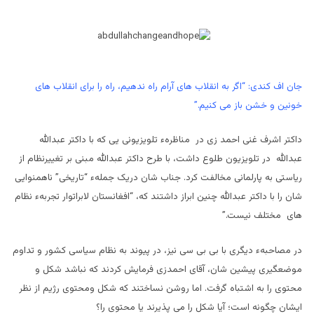
جان اف کندی: “
اگر به انقلاب های آرام راه ندهیم، راه را برای انقلاب های
خونین و خشن باز می کنیم.”
داکتر اشرف غنی احمد زی در مناظرهء تلویزیونی یی که با داکتر عبدالله
عبدالله در تلویزیون طلوع داشت، با طرح داکتر عبدالله مبنی بر تغییرنظام از
ریاستی به پارلمانی مخالفت کرد. جناب شان دریک جملهء “تاریخی” ناهمنوایی
شان را با داکتر عبدالله چنین ابراز داشتند که، “افغانستان لابراتوار تجربهء نظام
های مختلف نیست.”
در مصاحبهء دیگری با بی بی سی نیز، در پیوند به نظام سیاسی کشور و تداوم
موضعگیری پیشین شان، آقای احمدزی فرمایش کردند که نباشد شکل و
محتوی را به اشتباه گرفت. اما روشن نساختند که شکل ومحتوی رژیم از نظر
ایشان چگونه است؛ آیا شکل را می پذیرند یا محتوی را؟