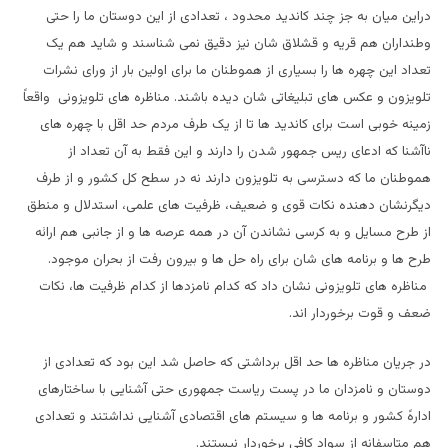
دراین میان به جز چند کاندید محدود ، تعدادی از این دوستان ما را حتی
وطنداران هم قریه و قشلاق شان نیز دقیق نمی شناسند و شاید هم یک
تعداد این چهره ها را بسیاری از هموطنان ما برای اولین بار از ورای نشرات
تلویزون و عکس های تبلیغاتی شان دیده باشند. مناظره های تلویزونی واقعاً
زمینه خوبی است برای کاندید ها تا از یک طرف مردم حد اقل با چهره های
ناآشنا که ادعای ریس جمهور شدن را دارند و این فقط به آن تعداد از
هموطنان ما که دسترسی به تلویزون دارند نه در سطح کل کشور و از طرف
دیگرنشان دهنده نکات قوی و ضعیف، ظرفیت های علمی، استدلال و منطق
از طرح مسایل و به کرسی نشاندن آن در همه عرصه ها و از جانبی هم ارائه
طرح ها و برنامه های شان برای راه حل ها و بیرون رفت از بحران موجود.
مناظره های تلویزونی نشان داد که کدام نامزدها از کدام ظرفیت ها، نکات
ضعف و قوت برخوردار اند.
در جریان مناظره ها حد اقل برداشتی که حاصل شد این بود که تعدادی از
دوستان و نامزدان ما در پست ریاست جمهوری حتی آشنایی با ساختارهای
ادارهً کشور و برنامه ها و سیستم های اقتصادی آشنایی نداشتند و تعدادی
هم متاسفانه از سواد کافی برخوردار نیستند.