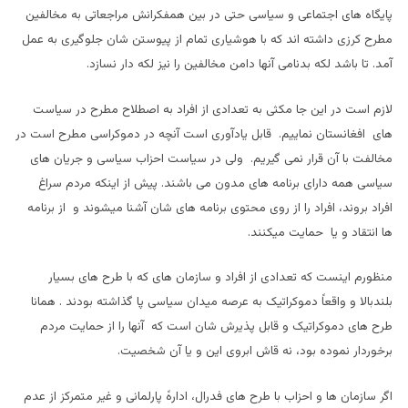
پایگاه های اجتماعی و سیاسی حتی در بین همفکرانش مراجعاتی به مخالفین
مطرح کرزی داشته اند که با هوشیاری تمام از پیوستن شان جلوگیری به عمل
آمد. تا باشد لکه بدنامی آنها دامن مخالفین را نیز لکه دار نسازد.
لازم است در این جا مکثی به تعدادی از افراد به اصطلاح مطرح در سیاست
های افغانستان نماییم. قابل یادآوری است آنچه در دموکراسی مطرح است در
مخالفت با آن قرار نمی گیریم. ولی در سیاست احزاب سیاسی و جریان های
سیاسی همه دارای برنامه های مدون می باشند. پیش از اینکه مردم سراغ
افراد بروند، افراد را از روی محتوی برنامه های شان آشنا میشوند و از برنامه
ها انتقاد و یا حمایت میکنند.
منظورم اینست که تعدادی از افراد و سازمان های که با طرح های بسیار
بلندبالا و واقعاً دموکراتیک به عرصه میدان سیاسی پا گذاشته بودند . همانا
طرح های دموکراتیک و قابل پذیرش شان است که آنها را از حمایت مردم
برخوردار نموده بود، نه قاش ابروی این و یا آن شخصیت.
اگر سازمان ها و احزاب با طرح های فدرال، ادارهً پارلمانی و غیر متمرکز از عدم