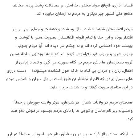
فساد اداری، قاچاق مواد مخدر ، بد امنی و معاملات پشت پرده مخالف
منافع ملی کشور چیز دیگری به مردم به ارمغان نیاورده اند.
مردم افغانستان شاهد هشت سال وحشت و دهشت و جفای تیم بر سر
اقتدار بوده و این جفا را تمام اقوام افغانستان بصورت عملی با گوشت و
پوست خود احساس کرده اند و به چشم سر دیده اند. آیا مردم جنوب،
جنوب شرق و جنوب غرب فراموش کرده اند که همه روزه زیر سلطهً همین
گروه بامباردمان ها بالای مردم بی گناه صورت می گیرد و تعداد زیادی از
اطفال، زنان ، و مردان بی گناه به خاک خون کشانده میشوند؟ دست درازی
های بسیار زیادی که قلم از نوشتار آن عاجز است بر مال ، جان و ناموس مردم
در این مناطق صورت گرفته و به شدت جریان دارد.
همچنان مردم در ولایات شمال، در شبرغان، مرکز ولایت جوزجان و حملهً
وحشیانه زیر نام طالبان و کوچی ها را بالای مردم بهسود فراموش نخواهند
کرد.
با اینکه تعدادی ااز افراد معین درین مناطق بنابر هر ملحوظ و معاملهً عریان