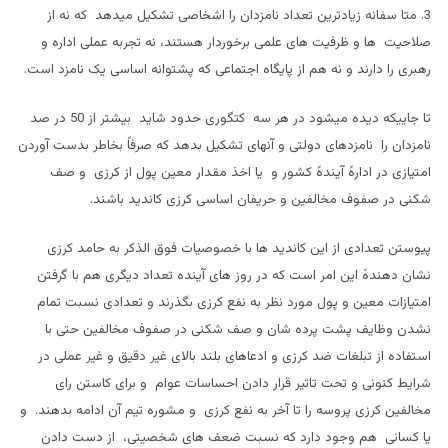
3. متا سفانه زیادترین تعداد نامزدان را اشخاصی تشکیل میدهد که نه از
صلاحیت ها و ظرفیت های علمی برخوردار هستند، نه تجربه عملی اداره و
رهبری را دارند و نه هم از پایگاه اجتماعی که پشتوانه اساسی یک نامزد است.
تا جاییکه دیده میشود در هر سه کتگوری حدود شاید بیشتر از 50 در صد
نامزدان را نامزدهای دولتی و آنهای تشکیل بدهد که صرفاً بخاطر بدست آوردن
امتیازی در ادارهً آیندهً کشور و یا اخذ مقدار معین پول از کرزی و صف
شکنی در صفوف مخالفین و حریفان اساسی کرزی کاندید باشند.
پیوستن تعدادی از این کاندید ها با خصوصیات فوق الذکر به حامد کرزی
نشان دهندهً این امر است که در روز های آینده تعداد دیگری هم با گرفتن
امتیازات معین و پول مورد نظر به نفع کرزی بگذرند و تعدادی نسبت تمام
نشدن وظایف پشت پرده شان و صف شکنی در صفوف مخالفین حتی با
استفاده از تبلغات ضد کرزی و ادعاهای بلند بالای غیر دقیق و غیر عملی در
شرایط کنونی و تحت تاثیر قرار دادن احساسات عوام و برای کاستن رای
مخالفین کرزی پروسه را تا آخر به نفع کرزی و مشوره تیم آن ادامه بدهند. و
یا کسانی هم وجود دارد که نسبت ضعف های شخصیتی، از دست دادن