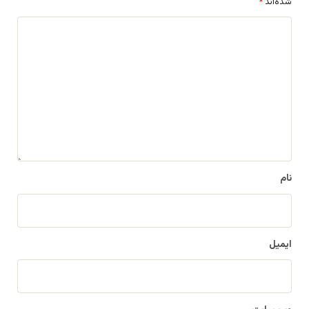
شده‌اند
*
د
ی
د
گ
ا
ه
*
نام
ایمیل