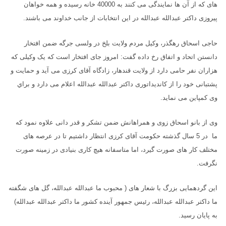
های که از آن ها نمایندگی می کنند به 40000 خانه رسیده و همه خواهان
پیروزی داکتر عبدالله عبدالله در این انتخابات از جانب خداوند می باشند.
حاجی اسحاق رهگذر، وکیل مردم ولایت بلخ در ولسی جرگه ضمن افتخار
دانستن اتحاد و اتفاق رخ داده گفت: امروز جای افتخار است که یک وکیلی که
هزاران نفر حامی دارد از ولایت قندهار، زادگاه آقای کرزی می آید و حمایت و
پشتبانی خود را از کاندیداتوری داکتر عبدالله عبدالله اعلام می دارد و براي
وی کمپاین می نماید.
وی از بانو اسحاق زوی و همراهانش ضمن تشکر و قدر دانی علاوه نمود که
ما در 5 سال گذشته حکومت آقای کرزی انتظار داشتیم تا در عرصه های
مختلف کار های صورت گیرد، اما متاسفانه هیچ کاری بنیادی در زمینه صورت
نگرفت.
این گردهمایی بزرگ با شعار های ( محبوب ما عبدالله عبدالله، گل های شگفته
ما داکتر عبدالله عبدالله، رئیس جمهور آینده کشور ما داکتر عبدالله عبدالله)
به پایان رسید.