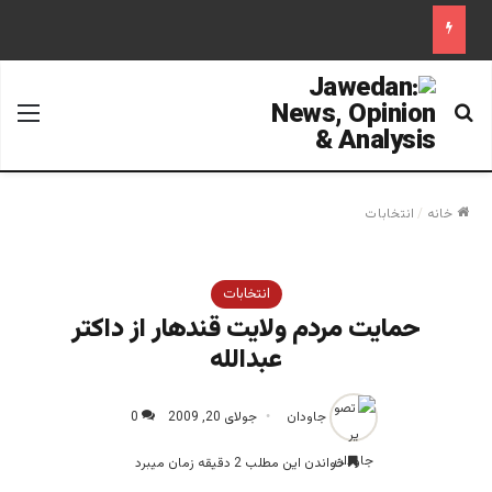
جستجو برای
منو
خانه
/
انتخابات
انتخابات
حمايت مردم ولايت قندهار از داكتر
عبدالله
جاودان
جولای 20, 2009
0
خواندن این مطلب 2 دقیقه زمان میبرد