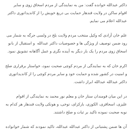
داکتر عبدالله خوانده گفت: من به نمایندگی از مردم اسحاق زوی و سایر
اقوام ساکن در ولایت قندهار حمایت بی دریغ خویش را از کاندیداتوری داکتر
عبدالله اعلام می نمایم.
علم خان آزادی که وکیل منتخب مردم ولایت بلخ در ولسی جرگه به شمار می
رود ضمن توصیف از ویژگی ها و خصوصیات داکتر عبدالله و استقبال از بانو
اسحاق زوی مردم را یک بار دیگر به آینده نگری و عمل آگاهانه تشویق نمود.
اکرم خان که به نمایندگی از مردم کوچی صحبت نمود، خواستار برقراری صلح
و امنیت در کشور شده و حمایت خود و سایر مردم کوچی را از کاندیداتوری
داکتر عبدالله عبدالله ابراز داشت.
در این میان قومندان ستار خان و معلم نور محمد به نمایندگی از اقوام
علیزی، اسحاقزی، الکوزی، بارکزای، توخی، و هوتکی ولایت قندهار هر کدام به
نوبه صحبت نموده تاکید بر ثبات و صلح داشتند.
آن ها ضمن پشتبانی از داکتر عبدالله عبدالله، تاکید نمودند که شمار خوانواده