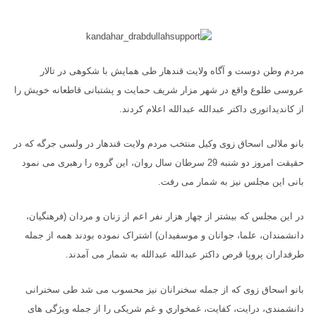
مردم وطن دوست و آگاه ولایت قندهار طی همایش با شکوهی در تالار
عروسی طلوع واقع در شهر مزار شریف حمایت و پشتبانی قاطعانه خویش را
از کاندیداتوری داکتر عبدالله عبدالله اعلام کردند.
بانو ملالی اسحاق زوی وکیل منتخب مردم ولایت قندهار در ولسی جرگه که در
حقیقت امروز دو شنبه 29 سرطان سال روان، این گروه را رهبری می نمود
بانی این مجلس نیز به شمار می رفت.
در این مجلس که بیشتر از چهار هزار نفر اعم از زنان و مردان (فرهنگیان،
دانشمندان، علما، جوانان و موسفیدان) اشتراک نموده بودند همه از جمله
طرفداران پروپا قرص داکتر عبدالله عبدالله به شمار می آمدند.
بانو اسحاق زوی که از جمله سخنرانان نیز محسوب می شد طی سخنرانی
دانشمندی، درایت، کفایت، غمخواري و غم شریکی را از جمله ویژگی های