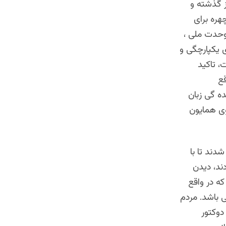
ز گذشته و
هره برای
وحدت ملی ،
 یکپارچگی و
، تاکید
قع
ده گی زبان
وی همایون
دند تا با
ند، دیدن
که در واقع
 باشد. مردم
دوکتور