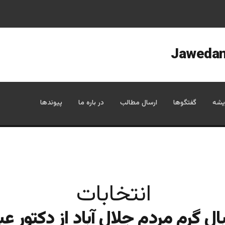
یشه
گفتگوها
ارسال مطالب
در باره ما
پیوندها
انتخابات
ل گرم مردم جلال آباد از دکتور عب