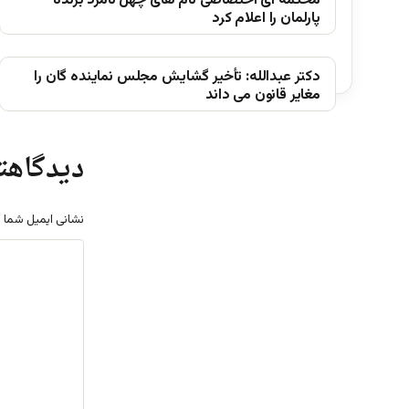
محکمه ای اختصاصی نام های چهل نامزد برنده
پارلمان را اعلام کرد
دکتر عبدالله: تأخیر گشایش مجلس نماینده گان را
مغایر قانون می داند
دیدگاهتا
نشانی ایمیل شما 
د
ی
د
گ
ا
ه