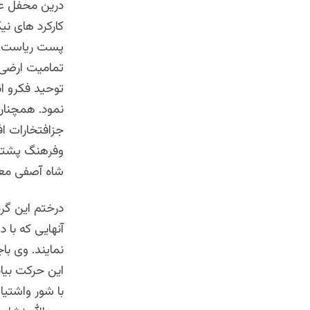
درین محفل عد
کارکرد های نی
پست ریاست جم
تمامیت ارضی،
توحید فکرو ان
نمود. همچنان 
جزافتخارات اف
وفرهنگ پشتو، 
شاه آصفی معا
درختم این گرد
آنهایی که با 
نمایند. وی با
این حرکت بیا
با شور واشتیا