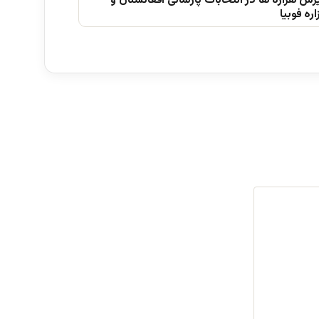
ش ھزاره ھا در انتخابات پارلمانی افغانستان و
ره فوبیا