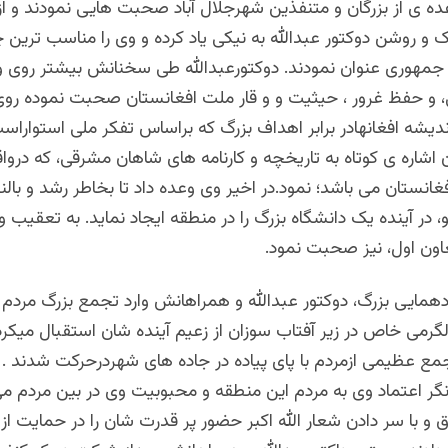
ه ی از بزرگان و متنفذین شهرجلال آباد صحبت هایی نمودند و ا
ک و روشن دوکتور عبدالله به نیکی یاد کرده و وی را مناسب ترین چ
هوری عنوان نمودند. دوکتورعبدالله طی سخنانش بیشتر روی 
 و حفظ غرور ، حیثیت و و قار ملت افغانستان صحبت نموده روی
دیشه افغانهادر برابر اهداف بزرگ که براساس تفکر ملی استواراست
اشاره ی کوتاه به تاریخچه و کارنامه های شاهان مشرقی، که دروا
غانستان می باشد؛ نمود.در اخیر وی وعده داد تا بخاطر رشد و بالن
در آینده یک دانشگاه بزرگ را در منطقه ایجاد نماید. به تعقیب 
ون اول، نیز صحبت نمود.
همایی بزرگ، دوکتور عبدالله و همراهانش وارد تجمع بزرگ مردم ش
دلگرمی خاص در زیر آفتاب سوزان از زعیم آینده شان استقبال میکرد
جمع عظیمی ازمردم با پای پیاده در جاده های شهردرحرکت شدند . 
نگر اعتماد وی به مردم این منطقه و محبوبیت وی در بین مردم می
ق و با سر دادن شعار الله اکبر حضور پر قدرت شان را در حمایت از 