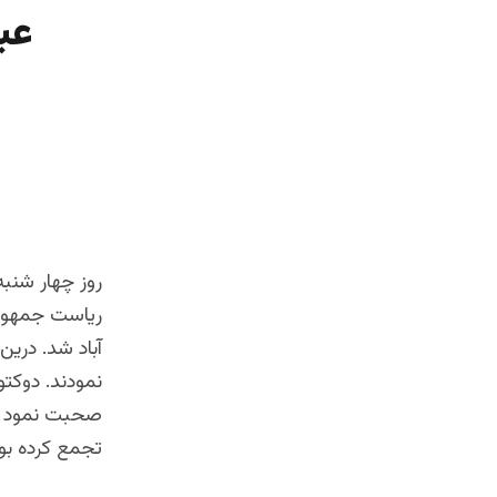
عب
ریاست جمهوری،
آباد شد. درین
نمودند. دوکتور
صحبت نمود و 
تجمع کرده بو