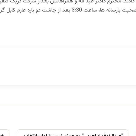
 دادند. محترم داکتر عبدالله و همراهانش بعداز شرکت دریک کنف
، ساعت 3:30 بعد از چاشت دو باره عازم کابل گردید.