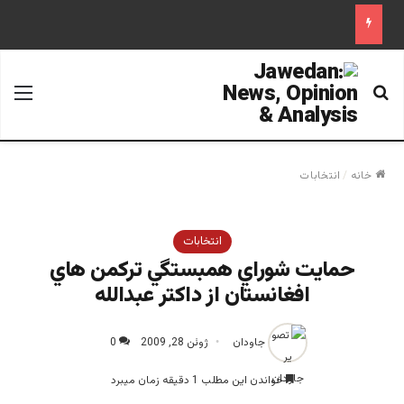
جستجو برای
منو
خانه
/
انتخابات
انتخابات
حمايت شوراي همبستگي تركمن هاي
افغانستان از داكتر عبدالله
جاودان
ژوئن 28, 2009
0
خواندن این مطلب 1 دقیقه زمان میبرد