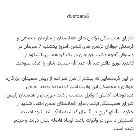
شورای همبستگی ترکمن های افغانستان و سازمان اجتماعی و
فرهنگی جوانان ترکمن های كشور، امروز یکشنبه 7 سرطان در
ولسوالی آقچه ولایت جوزجان در یک گردهمایی با شكوه از
کاندیداتوری داکتر عبدالله عبدالله حمایت شان را اعلام نمودند.
در این گردهمایی که بیشتر از هزار نفر اعم از ريش سفيدان، بزرگان،
جوانان و محصلان اين ولايت اشتراک نموده بودند، حاجی
عبدالوهاب “دانش”؛ وکیل منتخب ولایت جوزجان و همچنان رئیس
شورای همبستگی ترکمن های افغانستان ضمن انتقاد شدید از
حکومت آقاي كرزي در 5 سال گذشته یادآور شد، نبود امنیت،
گسترش ناامنی در ولایات باعث ایجاد فاصله میان دولت و مردم
شده است.