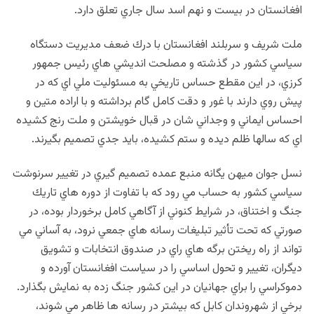
افغانستان در بيست و نهم اسد سال جاري تعلق دارد.
ملت شريف و سربلند افغانستان با درك ضعف مديريت دستگاه
سياسي كشور در گذشته و مصلحت انديشي هاي رئيس جمهور
كرزي، در اين مقطع حساس تاريخي به مسئوليت ملي اي كه در
پيش روي دارند با غور و دقت كامل گام برداشته و با اراده متين و
احساس ايماني و وجداني شان در قبال خويشتن و ملت رنج كشيده
اي كه سالها ظلم ديده و ستم كشيده، بايد جدي تصميم بگيرند.
نسل جوان ميهن يگانه منبع عمده تصميم گيري در تغيير سرنوشت
سياسي كشور به حساب مي رود كه با تفاوت از دوره هاي تاريك
جنگ و اختناق، در شرايط كنوني از آگاهي كامل برخوردار بوده، در
صورتي كه تحت تأثير تبليغات رسانه هاي جمعي نرود، به آساني مي
تواند از راه ريختن برگه هاي راي در صندوق انتخابات و تشويق
ديگران، تغيير و تحول اساسي را در سياست افغانستان آورده و
دموكراسي را براي جهانيان در اين كشور جنگ زده به نمايش بگذارد.
برخي از شهروندان كابل كه بيشتر در رسانه ها ظاهر مي شوند،