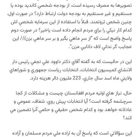
تصويرها به مصرف رسيده است، از بودجه شخصي كانديد بوده يا
مستقيم و غير مستقيم به بودجه دولت ارتباط دارد؟ در صورت اول،
چنين شخص ثروتمند، قبلاً با استفاده از اين سرمايه شخصي اش
كدام كار نيكي را براي مردم انجام داده است ياخير؟ در صورت دوم
پاسخ واضح است كه “از سرِ ماهي بگير و بر سر ماهي بزن/// اين
عجايب گر نداني لاف دانايي مزن”.
اين در حاليست كه به گفته آقاي دكتر داوود علي نجفي رئيس دار
الانشاي كميسيون انتخابات،‌ انتخابات رياست جمهوري و شوراهاي
ولايتي ماه اسد سال جاري، 223 مليون دالر هزينه دارد.
حال، نياز هاي اوليه مردم افغانستان چيست و مشكلات از كجا
سرچشمه گرفته است؟ آيا انتخابات پيش روي، شفاف، عمومي و
عادلانه خواهد بود و كدام شخص حقيقي و حكمي آنرا تضمين مي
كند؟
اين سؤالاتي است كه پاسخ آن به اراده ملي مردم مسلمان و آزاده