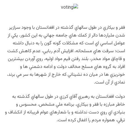
فقر و بيكاري در طول سالهاي گذشته در افغانستان با وجود سرازير
شدن ملياردها دالر از كمك هاي جامعه جهاني به اين كشور، يكي از
عوامل اساسي اي است كه مشكلات گونه گون را به دنبال داشته
است؛ سرقت هاي مسلحانه، افزايش آدم ربايي، عدم كاهش كشت
و قاچاق مواد مخدر، بلند رفتن قيم مواد اوليه، روي آوردن بيشترين
افراد به گروه هاي مسلح مخالف دولت و ادامه دشمني ها و
خونريزي ها در ميان ده نشيناني كه خارج از شهرها به سر مي برند،
نمادي از آن است.
دولت افغانستان به رهبري آقاي كرزي در طول سالهاي گذشته به
خاطر مبارزه با فقر و بيكاري، برنامه ملي مشخص، محسوس و
بنيادي اي روي دست نداشته و با شعارهاي عوام فريبانه از انكشاف و
ترقي، همواره مردم را اغفال كرده است.