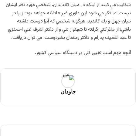
شكايت مي كنند از اينكه در ميان كانديدان، شخصي مورد نظر ايشان
نيست اما فكر مي شود اين داوري غير عادلانه خواهد بود؛ زيرا در
ميان چهل و يك كانديد، هرگونه شخصي كه آنرا دوست داشته
باشي؛ از ملاراكتي گرفته تا شهنواز تني و از داكتر اشرف غني احمدزي
تا عبد اللطيف پدرام و داكتر رمضان بشردوست، مي توان دريافت.
آنچه مهم است تغيير كلي در دستگاه سياسي كشور.
جاودان