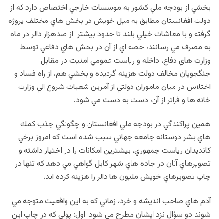
بخشي از بودجه ملي كشور به موسسات خارجي اختصاص دارد كه از
دولت افغانستان مطابق به ميل خويش در بخش هاي مختلف پروژه
گرفته و با معاشات خيلي بلند تا حدود بيشتر از صدهزار دالر در ماه
به مصرف مي رسانند، حصه اي از آن در بخش هاي دفاعي توسط
وزارت هاي دفاع، داخله و رياست عمومي امنيت در مقابل
جنگجويان مخالف دولت هزينه گرديده و بخشي هم، از راه فساد و
اختلاس در ميان ماموران دولتي از آمرين شعبات شروع الي وزارت
خانه ها و فراتر از آن، دست به دست مي شود.
همين پراكندگي در بودجه ملي افغانستان و چگونگي جذب كمك
هاي بشر دوستانه جامعه جهاني سبب شده است كه امروز برخي
كانديدان رياست جمهوري، بيشترين امكانات را در اختيار داشته و
تصويرهاي آنان در جاده هاي شهر كابل گواهي مي دهد كه تنها در
چاپ تصويرهاي خويش مليون ها دالر را هزينه كرده اند.
آدم هاي صاحب انديشه و خرد، زماني كه به اين واقعيت متوجه مي
شوند دو سؤال نزد ايشان مطرح مي شود، اول:‌ پولي كه در چاپ اين