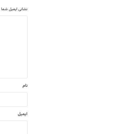
نشانی ایمیل شما 
د
ی
د
گ
ا
ه
*
نام
ایمیل