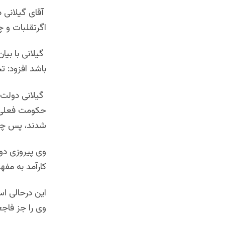
آقای گیلانی 
اگرتقلبات و چ
گیلانی با بی
باشد افزود: 
گیلانی دولت ف
حکومت فعلی، 
شدند، پس چگون
وی پیروزی دو
کارآمد به مف
این درحالی ا
وی را جز فاجع