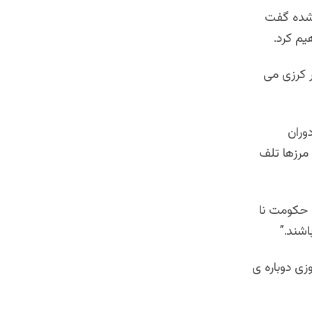
 شده گفت
یم کرد.
 کرزی می
وران
مرزها تلف
 حکومت نا
شند.”
ی دوباره ی