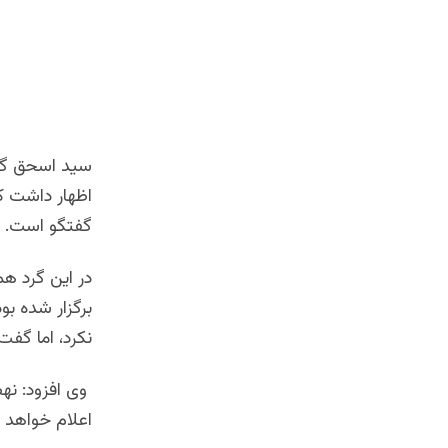
سید اسحق گی
اظهار داشت که
گفتگو است.
در اين گرد ه
برگزار شده ب
نکرد، اما گفت
وی افزود: نه
اعلام خواهد ک