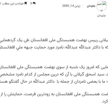
0
خواندن این مطلب 1 دقیقه زمان میبرد
جاودان
ژوئن 14, 2009
لانی رییس نهضت همبستگی ملی افغانستان طی یک گردهمایي د
 با داکتر عبدالله عبدالله؛ نامزد مورد حمايت جبهه ملي افغانستا
مایی که امروز یک شنبه از سوی نهضت همبستگی ملی افغانستان 
ود، سید اسحق گیلانی با آن که درین مجلس از کدام نامزد مشخص
: ما با بعضی نامزدان از جمله با داکتر عبدالله در حال گفتگو هست
ضت همبستگی ملی افغانستان به زودترین فرصت، حمایتش را از 
رد.