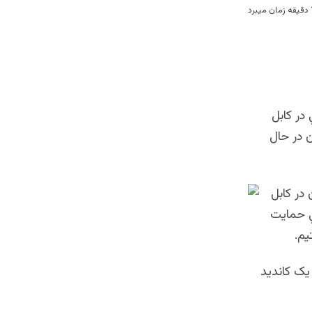
ر کابل
ن در حال
در کابل
ي حمایت
يم.
یک کاندید