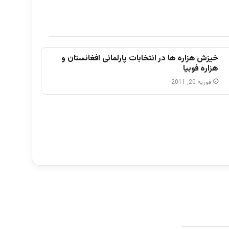
خیزش ھزاره ھا در انتخابات پارلمانی افغانستان و
ھزاره فوبیا
فوریه 20, 2011