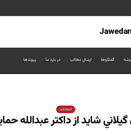
یشه
گفتگوها
ارسال مطالب
در باره ما
پیوندها
انتخابات
يلاني شاید از داکتر عبدالله حما