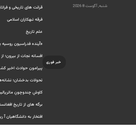
شنبه, آگوست 8 2026
قرائت های تاریخی و فراتا
فرقه تبهکاران اسلامی
علم تاریخ
«آینده فدراسیون روسیه 
افسانه نجات از بیرون؛ از
خبر فوری
پیرامون حوادث اخیر کشو
تحولات بدخشان؛ نشانه‌ه
کاوشِ چندو‌چونِ ماتریال
برگه های از تاریخ افغانست
افتخار به دانشگاهیان آ ریایی