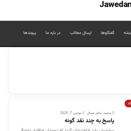
یشه
گفتگوها
ارسال مطالب
در باره ما
پیوندها
اه
محمد عالم جمال
نوامبر 7, 2025
پاسخ به چند نقد گونه
پیشاپیش باید خاطرنشان گردد که دوستانِ «ناقد»، نوشتهٔ