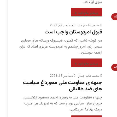
سوی ایالات…
بیشتر بخوانید »
اه
محمد عالم جمال
دسامبر 27, 2023
قبول امردوستان واجب است
من گوشه نشین که کمتربه فیسبوک ورسانه های مجازی
سرمی زنم، امروزچشمم به امردوست عزیزی افتاد که درآن
ازهمه دوستان…
بیشتر بخوانید »
اه
محمد عالم جمال
دسامبر 13, 2023
جبهه ی مقاومت ملی محورداغ سیاست
های ضد طالبانی
چبههء مقاومت ملی به رهبری احمد مسعود ازنخستین
جریان های سیاسی بود واست که به تحویلدهی قدرت
دریک برنامۀ امریکایی…