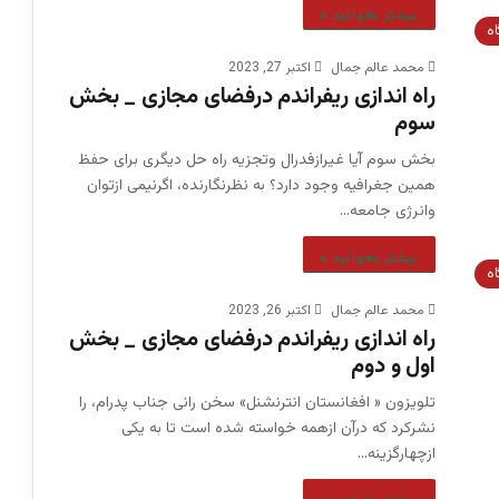
بیشتر بخوانید »
اه
محمد عالم جمال
اکتبر 27, 2023
راه اندازی ریفراندم درفضای مجازی _ بخش
سوم
بخش سوم آیا غیرازفدرال وتجزیه راه حل دیگری برای حفظ
همین جغرافیه وجود دارد؟ به نظرنگارنده، اگرنیمی ازتوان
وانرژی جامعه…
بیشتر بخوانید »
اه
محمد عالم جمال
اکتبر 26, 2023
راه اندازی ریفراندم درفضای مجازی _ بخش
اول و دوم
تلویزون « افغانستان انترنشنل» سخن رانی جناب پدرام، را
نشرکرد که درآن ازهمه خواسته شده است تا به یکی
ازچهارگزینه…