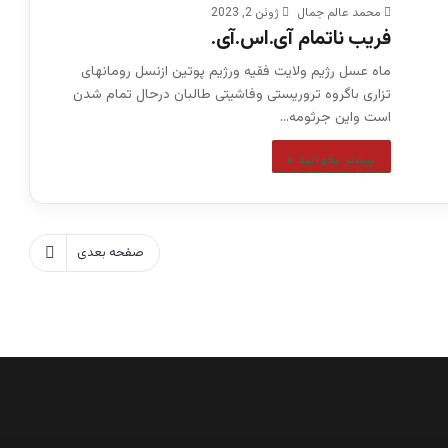
محمد عالم جمال
ژوئن 2, 2023
فریب ناتمام آی.اس.آی.
ماه عسل رژیم ولایت فقیه ورژیم پوتین ازنسل رومانهای
تزاری باگروه تروریستی وفاشیتی طالبان درحال تمام شدن
است واین جرثومه…
بیشتر بخوانید »
صفحه بعدی