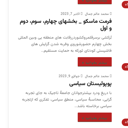
بیشتر بخوانید »
اه
محمد عالم جمال
اکتبر 7, 2023
فرمت ماسکو _ بخشهای چهارم، سوم، دوم
و اول
بُزکشی برسرقلمروکشوردررقابت های منطقه یی وبین المللی
بخش چهارم حضورشوروی وفربه شدن گرایش های
فاشیستی کودتای ثورکه به حمایت مستقیم…
بیشتر بخوانید »
اه
محمد عالم جمال
جولای 9, 2023
پوپولیستان سیاسی
با دریغ ودرد بیشترجوانان جامعۀ تاجیک به جای تجربه
گرایی، محاسبۀ سیاسی، منطق سیاسی، تفکری که ازتجربه
سیاسی برخاسته باشد…
بیشتر بخوانید »
اه