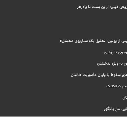
ریخی دینی؛ از بن بست تا پادزهر
پس از پوتین؛ تحلیل یک سناریوی محتمل»
 رجوی تا پهلوی
ر به ویژه بدخشان
ای سقوط یا پایان مأموریت طالبان
یسم دیالکتیک
ان
 تبارِ والاگُهر