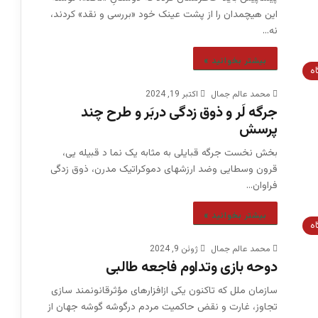
این هیچمدان را از پشت عینک خود «بررسی و نقد» کردند،
نه…
بیشتر بخوانید »
اه
محمد عالم جمال
اکتبر 19, 2024
جرگه لَر و ذوق زدگی دربَر و طرح چند
پرسش
بخش نخست جرگه قبایلی به مثابه یک نما د قبیله یی،
قرون وسطایی وضد ارزشهای دموکراتیک مدرن، ذوق زدگی
فراوان…
بیشتر بخوانید »
اه
محمد عالم جمال
ژوئن 9, 2024
دوحه بازی وتداوم فاجعه طالبی
سازمان ملل که تاکنون یکی ازافزارهای مؤثرقانونمند سازی
تجاوز، غارت و نقض حاکمیت مردم درگوشه گوشه جهان از