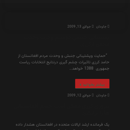
جاودان
جولای 13, 2009
پشتیبانی جنبش دوستم وحزب وحدت
محقق ازکرزی
“حمایت وپشتیبانی جنبش و وحدت مردم افغانستان از
حامد کرزی تاثیرات چشم گیری درنتایج انتخابات ریاست
جمهوری 1388 خواهد…
بیشتر بخوانید »
جاودان
جولای 12, 2009
پیروزی کرزی ممکن است خشم افغانستانی
ها را برانگیزد
یک فرمانده ارشد ایالات متحده در افغانستان هشدار داده