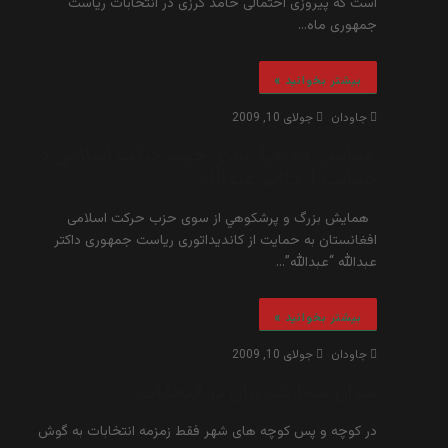
است که پیروزی احتمالی حامد کرزی در انتخابات ریاست
جمهوری ماه…
بیشتر بخوانید »
جاودان
جولای 10, 2009
همايش ده هزار نفري حزب حركت اسلامي در
حمايت از داكتر عبدالله
همایش بزرگ و پرشکوهي از سوی حزب حرکت اسلامی
افغانستان به حمایت از کاندیداتوری ریاست جمهوری داکتر
عبدالله “عبدالله”…
بیشتر بخوانید »
جاودان
جولای 10, 2009
میزان مشارکت زنان در انتخابات
در کوچه و پس کوچه های شهر فقط زمزمه انتخابات به گوش