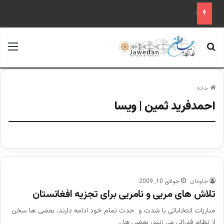
تحولات بدخشان؛ نشانه‌های سقوط یا پایان مأموریت طالبان
جستجو برای
منو
خانه
احمدفرید ثمین | ویسا
جاودان
جولای 10, 2009
تلاش های مریی و نامریی برای تجزیه افغانستان
مبارزات انتخاباتی با شدت و حدت تمام خود ادامه دارند، بعضی ها سخن
از نظام فدرالی می زنند، بعضی ها…