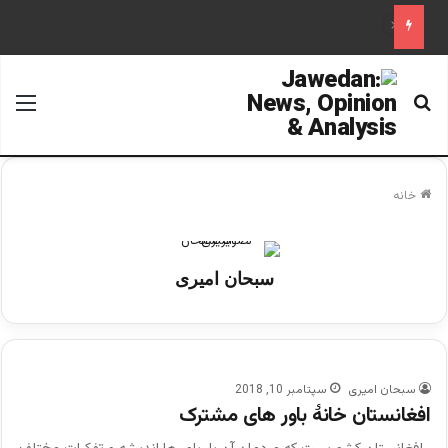
قابل توجه آقایان احمد مسعود و قیوم ملنک
جستجو برای
منو
خانه
سبحان امیری
سبحان امیری
سپتامبر 10, 2018
افغانستان خانۀ باور های مشترک