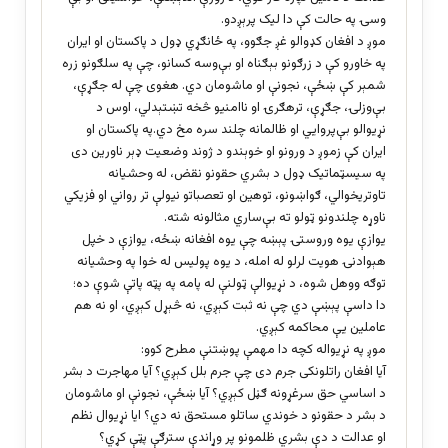
وسۍ په حالت کې دا لیک پرېږدو.
موږ د افغان کډوالو غږ جګوو، په ځانګړي ډول د پاکستان او ایران
په خاورو کې د زرګونو بېګناه او بې‌وسه کسانو، چې په سلګونو زره
شمېر کې ښځې، نجونې او ماشومان دي. هغوی چې له جګړې،
بې‌وزلۍ، جګړې، ترهګرۍ او ناامنیو څخه تښتېدلي، اوس د
نړیوالو بې‌پروایي او ظالمانه چلند سره مخ دي.په پاکستان او
ایران کې زموږ د ورونو او خوېندو د ژوند وضعیت ډېر ناورین دی
په سیسټماتیک ډول د بشري حقونو نقض، له وحشيانه
تاوتریخوالي، ګواښونو، توهین او تعصباتو نیولې تر رواني او فزیکي
ناوړه چلندونو ټولو ته بې‌ساري مثالونه شته.
یوازې یوه وروستۍ پېښه چې یوه افغانه ښځه، یوازې د خپل
هېوادنۍ هویت لرلو له امله، د یوه پولیس له خوا په وحشيانه
توګه ووهل شوه، د نړیوالې ټولنې له پامه په پټه پاتې شوې ده؛
دا داسې پېښې دي چې نه ثبت کېږي، نه څېړل کېږي، او نه هم
عاملین یې محاکمه کېږي.
موږ په نړیواله کچه دا مهمې پوښتنې مطرح کوو:
آیا افغان راتلونکی جرم دی چې جرم بلل کېږي؟ آیا مهاجرت د بشر
د اساسي حق سرغړونه ګڼل کېږي؟ آیا ښځې، نجونې او ماشومان
د بشر د حقونو د خوندي ساتلو مستحق نه دي؟ ایا نړیوال نظم
او عدالت د دې بشري ظلمونو پر وړاندې سترګې پټې کړي؟