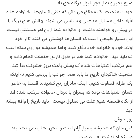
صبح بخیر و نماز فجر قبول درگاه حق باد
حودت منحیث یک محقق می دانی که وقتی انسان‌ها ، خانواده ها و
افزاد داخل مسایل مذهبی و سیاسی می شوند چالش های بزرگ را
در پیش رو خواهند داشت و خانواده شما ازین امر مستثنی نیست.
این بسیار طبیعی است که انسان‌ها کوشش می کنند تا از خود ،
اولاد خود و خانواده خود دفاع کنند و اما همیشه دو روی سکه است
که باید دید . خانواده شما هم در طول تاریخ خدمات انجام داده و
هم مرتکب اشتباهات شده که پسان باعث بروز خشونت ها شد .
منحیث شاگردان تاریخ ما باید همه جوانب را بررسی کنیم نه اینکه
یک طرفه قضاوت کنیم. اینکه مادران رنج کشیدند قسما به خاطر
همان اشتباهات بوده که پسران یا مردان خانواده مرتکب شده اند .
از نگاه فلسفه هیچ علت بی معلول نیست . باید تاریخ را واقع بیناته
دید
روز خوش
:غنی جان که همیشه بسیار آرام است و تنش نشان نمی دهد به
من کوتاه نوشت به این متن