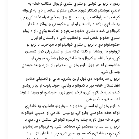
زموږ د نړیوالې ټولنې او بشري بشري نړیوال مکاتب څخه په
لاندې غوښتنو ټینګار کوو:د ملګرو ملتونو سازمان دې په نړیواله
کچه یوه خپلواکه، بې پرې، جامع او ژوره څېړنه رامنځته کړي چې
په ځانګړې توګه د پاکستان او ایران حکومتي چارواکو د افغان
کډوالو پر ضد د بشري حقونو سرغړونو ته کتنه وکړي، او د ټولو
بشري حقونو نقض ثبت او تعقیب شي.د پاکستان او ایران
حکومتونو دې د نړیوال بشري قوانینو او د مهاجرت د نړیوالو
تړونونو په روښانه او کلکه توګه منل او عملي پلی کول تضمین
کړي، ترڅو افغان کډوال، په ځانګړي ډول ښځې، نجونې او
ماشومان له هر ډول تاوتریخوالي، تبعیض او ناوړه چلند خوندي
وساتل شي.
نړیوال سازمانونه دې ټول اړین بشري، مالي او تخنیکي منابع
افغانستان څخه بهر د کډوالو د وقایې، خوندیتوب او بیا راژوندي
کېدو لپاره ځانګړې کړي، ترڅو زموږ ډېرې خوېندې او وروڼه د ژوند
له سختیو خلاص شي.
د تاوتریخوالي او انساني حقونو د سرغړونو عاملین، په ځانګړي
توګه هغه حکومتي چارواکي، پوليس، نظامي او امنيتي ځواکونه
چې د څه ډول ناوړه چلند په ترسره کولو کې ښکېل دي، دې د
نړیوال عدالت په محکمو کې محاکمه شي. په نړیوالو سازمانونو
کې دې یو ځانګړی کميسيون جوړ شي، چې د افغان کډوالو د