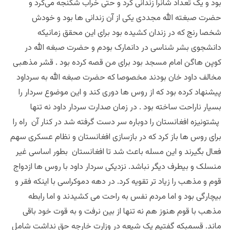
بود و یک تعداد شانرا زندانی کرد و حتی خراب شکنجه می‌کرد و
حضرت صبغته الله مجددی یکی از آن زندانی ها بود و خودش
شخصا رنج که در زندان کشیده بود برای این محقق زمانیکه
دانشجوی بشر شناسی در دانمارک بودم و حضرت صبغه الله در
کوپن هاگن امام مسجد بود برای من قصه کرده بود . قشر مذهبی
مخالف داود خان بودند مخصوصا که حضرت صبغه الله به سرداود
پیشنهاد کرده بود که از روس ها دوری کند و این موضوع سردار را
بسیار ناراحت ساخته بود . در زمان صدارت سردار داود نه تنها
پشتونیزه افغانستان را دوباره سر دست گرفته شد در کنار آن راه را
برای روس ها باز کرد که در بازسازی افغانستان و نظام عسکری سهم
فعال بگیرند و این مسله باعث شد تا افغانستان بطور اساسی غیر
منسلک و بیطرف دیگر نباشد. نزدیکی سردار داود با روس ها ازدواج
قوم و مذهب را زیاد تر تقویه کرد. در دهه دموکراسی با اینکه فقر و
بیچارگی بود و اما مردم نفس به راحت می کشیدند و اما رابطه
مذهب با قوم هنوز هم نه تنها از بین نرفت و به قوت خود باقی
ماند. قسمبکه گفتیم یک شیعه در وزارت خارجه حق نداشت شامل