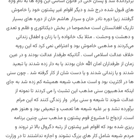
برگردانده شد و پسان حتی در قانون اساسی این واژه ها به نام واژه
های قبول شده درج شد و دیگر اقوام غیر پشتون خود را خاموش
گرفتند زیرا دوره نادر خان و سردار هاشم خان از دوره های بسیار
تاریک افغانستان است مخصوصا در بخش دیکتاتوری و ظلم و تعدی
و دهشت و وحشت . مثلا بک خانواده را با زنان و اطفال زندانی
می‌کردند و مذهبی خاموش بود و اعتراض نمی کرد که این رویه
خلاف عدالت اسلامی است . آنانیکه طرفدار عدالت بودند و در عین
زمان از طرفداران امان الله خان بودند یا به دار زده شدند یا تبعید
شدند و یا زندانی شدند و یا دست شان از کار گرفته شد . چون سنی
ها در اکثریت بود و است مذهب شیعه همیشه کم زده شد به جای
اینکه مذهبیون سنی مذهب این تشبث را می کردند تا نمونه از
عدالت شوند تا شیعه و سنی برادر وار زندگی کنند که این مرام
برآورده نشد و بر علیه شیعه ها تعصب و تبعیض بود و هنوز هم
است. ازدواج نا مشروع قوم پشتون و مذهب سنی چنین برنامه
ریزی شده بود که اقوام غیر پشتون از رتبه دگروال بالا تر نروند و
مردم شیعه شامل کار های بزرگ نشوند و اجازه نداشتند تا در وزارت