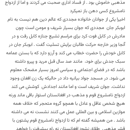
مذهبی خاموش بود . از فساد اداری صحبت می کردند و اما از ازدواج
نامشروع کسی دهن باز نمیکرد
اخیرا یکی از جوانان خانواده مجددی که عالم دین هم نیست به نام
ابوبکر جان مجددی که جوان بسیار شریف و مومن است چون
مادرش در کابل فوت کرد برای مراسم تشیع جنازه کابل رقت و در
آنجا وزیر خارجه حرکت طالبان برایش تسلیت گفت . ابوبکر جان در
کابل خودش را حضرت خطاب می کند و آرزو دارد که با بستن عمامه
سبک جدش برای خود، مانند صد سال قبل مرید و پیرو داشته
باشد که در فضای اجتماعی و سیاسی امروز بسیار مضحک معلوم
می شود. در مسجد جواد بیانیه داد در حالیکه یک زن افغان وجود
نداشت. جوان شریف است و اما مانند اجدادش کوشش می کند
ازدواج نامشروع قوم و مذهب در افغانستان استوار باقی ماند ورنه
هیچ شخص عاقل و عادل با همچو گروه متحجر که خلاف همه
موازین اسلامی و بین المللی عمل می کنند نشست نه می داشته
باشد . من همیشه گفته ام که تا ازدواج نامشروع قوم پشتون با
قشر مذهبی طلاق نشود افغانستان نه راه پیشرفت را خواهد