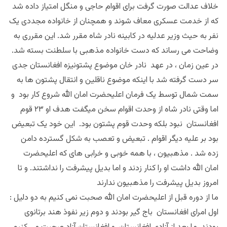
خلاف عدالت صورت گرفت برای اقوام حاجی و منگل امتیاز داده شد
که از خدمت عسکری معاف شوند و همچنان از خانواده مجددی یک
نفر به حیث وزیر عدلیه در کابینه نادر شاه مقرر شد. این مقرری به
وضاحت می رساند که دست خانواده مذهبی با سلطنت بسته شد.
در عین زمان ، در عهد نادر خان موضوع پشتونیزه افغانستان جدی
سر دست گرفته شد با اینکه موضوع ناقلین و انتقال پشتون ها به
سمت شمال توسط یک فرمان اعلیحضرت امان الله شروع کار بود و
اما وقتی نادر شاه از وحدت اقوام سخن میگفت هدف او ۲۳ قوم
افغانستان نبود بلکه وحدت قوم پشتون بود. این خود یک تبعیض
بود بر علیه دیگر اقوام . تبعیض و تعصب به شکل گسترده دامن
زده شد . مذهبیون ، با همه خوبی و خرابی های که اعلیحضرت
امان الله داشت او را کنار زدند و اما بدیل پیشرفت را نداشتند. و تا
امروز بدیل پیشرفت را مذهبیون ندارند
ما از دوره قبل از اعلیحضرت امان الله صحبت نمی کنیم به دو دلیل :
اول امرای افغانستان باج گیر بودند و دوم زیر نفوذ هند برتانوی