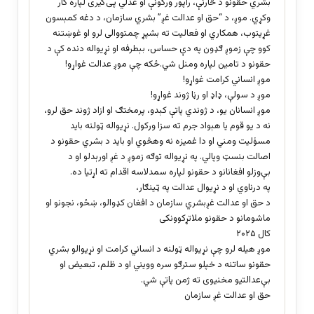
بشري حقونو د څارنې، راپور ورکونې او عدلي پی‌گیری لپاره کار
وکړي. موږ، د “حق او عدالت غږ” بشري سازمان، د دغه کمېسون
غړیتوب، همکاري او فعالیت ته بشپړ چمتووالی لرو او غوښتنه
کوو چې زموږ ګډون په دې حساس، بېطرفه او نړیواله دنده کې د
حقونو د تامین لپاره ومنل شي.ځکه چې موږ عدالت غواړو!
موږ انساني کرامت غواړو!
موږ د سولې، ډاډ او رڼا ژوند غواړو!
موږ انسانان یو، د ژوندي پاتې کېدو، پرمختګ او ازاد ژوند حق لرو،
نه د یو قوم یا هېواد جرم ته سزا ورکول. نړیواله ټولنه باید
مسؤلیت ومني او دا غمیزه نه وهڅوي او باید د بشري حقونو د
اصالت بنسټ وپالي. په نړیواله توګه زموږ د غږ اورېدلو او د
بې‌وزلو افغانانو د حقونو لپاره سمدلاسه اقدام ته اړتیا ده.
په درناوي او د نړیوال عدالت په ټینګار،
د حق او عدالت غږبشري سازمان د افغان کډوالو، ښځو، نجونو او
ماشومانو د حقونو ملاتړکوونکی
کال ۲۰۲۵
موږ هیله لرو چې نړیواله ټولنه د انساني کرامت او نړیوالو بشري
حقونو ساتنه د خپلو سترګو سره وویني او د ظلم، تبعیض او
بې‌عدالتیو مخنیوی ته ژمن پاتې شي.
حق او عدالت غږ سازمان