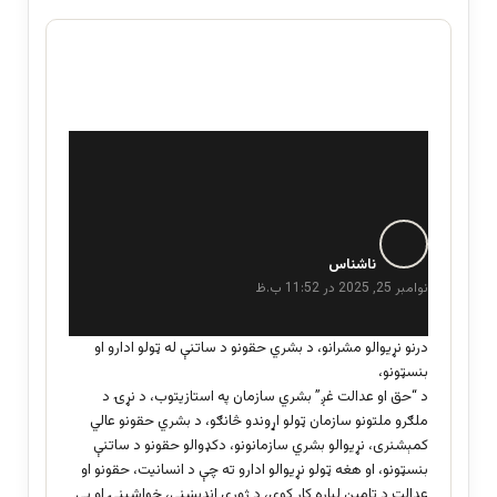
گ
ف
ناشناس
ت
نوامبر 25, 2025 در 11:52 ب.ظ
:
درنو نړیوالو مشرانو، د بشري حقونو د ساتنې له ټولو ادارو او
بنسټونو،
د “حق او عدالت غږ” بشري سازمان په استازیتوب، د نړۍ د
ملګرو ملتونو سازمان ټولو اړوندو څانګو، د بشري حقونو عالي
کمېشنری، نړیوالو بشري سازمانونو، دکډوالو حقونو د ساتنې
بنسټونو، او هغه ټولو نړیوالو ادارو ته چې د انسانیت، حقونو او
عدالت د تامین لپاره کار کوي، د ژورې اندېښنې، خواشینۍ او بې