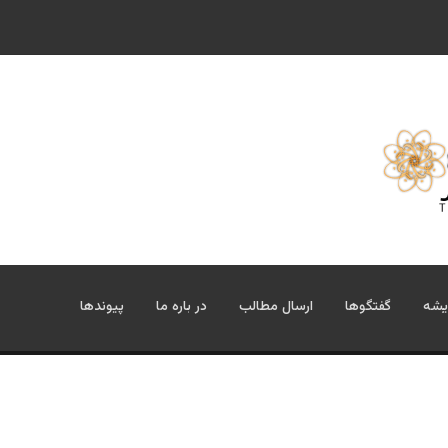
ز پوتین؛ تحلیل یک سناریوی محتمل»
یشه
گفتگوها
ارسال مطالب
در باره ما
پیوندها