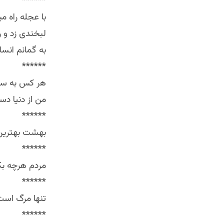
******
با عجله راه میرفتم که 
لبخندی زد و 
به گمانم انسا
******
هر کس به سهم 
من از دنیا د
******
بهشت بهترین 
******
مردم هرچه بکا
******
تنها مرگ است
******