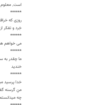
است٬ معلوم است مردمش درچه جهنمی زندگی می کند
******
روزی که خرافا
خِرد و تفکر از
******
می خواهم هر آنچه که 
******
ما چقدر به سا
خندید
******
خدا پرسید می
منِ گرسنه گف
چه میدانستم لذت ها را