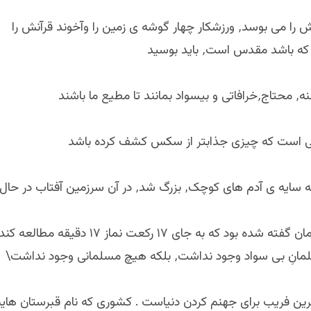
هار گوشه ی زمین را وآخوند قرآنش را
 باشد مقدس است٬ باید بوسید
 ما باشند
 است که چیزی جذابتر از سکس کشف کرده باشد
ی کوچک٬ بزرگ شد٬ در آن سرزمین آفتاب در حال غروب است
اد وجود نداشت٬ بلکه هیچ مسلمانی وجود نداشت\
ین فریب برای جهنم کردن دنیاست . کشوری که نام قبرستان ه