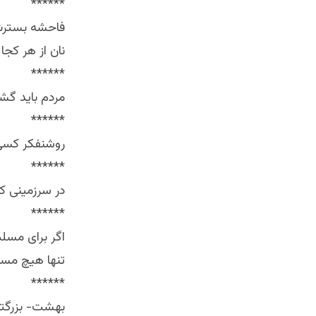
******
فاحشه بسترش را می بوسد٬ ورزشکار چ
نان از هر کجا که
******
مردم باید گشنه٬ محتاج٬خرافاتی و بیسواد بمانند تا مطیع
******
روشنفکر کسی
******
در سرزمینی که سایه ی آدم ها
******
تنها هیچ مسلمانِ بی سو
******
بهشت- بزرگتر