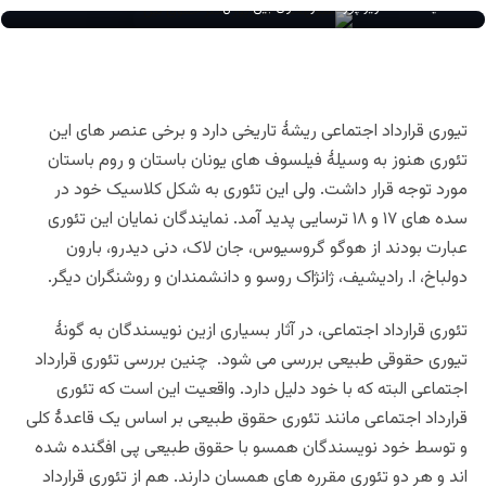
عید محمد عزیز پور-داکتر حقوق بین الملل
تیوری قرارداد اجتماعی ریشۀ تاریخی دارد و برخی عنصر های این
تئوری هنوز به وسیلۀ فیلسوف های یونان باستان و روم باستان
مورد توجه قرار داشت. ولی این تئوری به شکل کلاسیک خود در
سده های ۱۷ و ۱۸ ترسایی پدید آمد. نمایندگان نمایان این تئوری
عبارت بودند از هوگو گروسیوس، جان لاک، دنی دیدرو، بارون
دولباخ، ا. رادیشیف، ژانژاک روسو و دانشمندان و روشنگران دیگر.
تئوری قرارداد اجتماعی، در آثار بسیاری ازین نویسندگان به گونۀ
تیوری حقوقی طبیعی بررسی می شود. چنین بررسی تئوری قرارداد
اجتماعی البته که با خود دلیل دارد. واقعیت این است که تئوری
قرارداد اجتماعی مانند تئوری حقوق طبیعی بر اساس یک قاعدۀ کلی
و توسط خود نویسندگان همسو با حقوق طبیعی پی افگنده شده
اند و هر دو تئوری مقرره های همسان دارند. هم از تئوری قرارداد