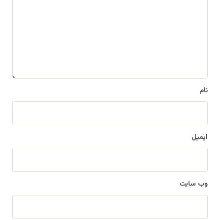
د
گ
ا
ه
*
نام
ایمیل
وب‌ سایت