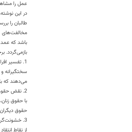
عمل را مشاهد
در این نوشته،
طالبان را بررس
مخالفت‌های عل
باشد که عمدتا
بازمی‌گردد. بر
1. تفسیر افر
سختگیرانه و ا
می‌دهند که با
2. نقض حقوق 
با حقوق زنان،
حقوق دیگران ک
3. خشونت‌گرا
از نقاط انتقا