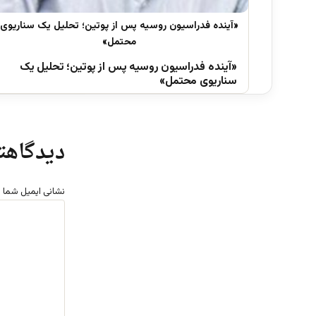
«آینده فدراسیون روسیه پس از پوتین؛ تحلیل یک
سناریوی محتمل»
دیدگاهتا
نشانی ایمیل شما 
د
ی
د
گ
ا
ه
*