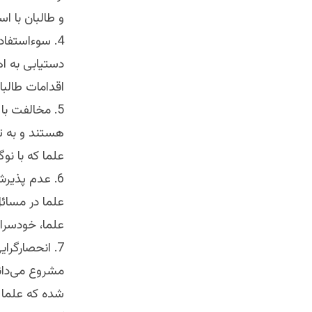
و طالبان با ا
4. سوءاستفاده
دستیابی به ا
اقدامات طالبا
5. مخالفت ب
هستند و به تف
علما که با نو
6. عدم پذیر
علما در مسائل
علما، خودسران
7. انحصارگرا
مشروع می‌دانن
شده که علما و