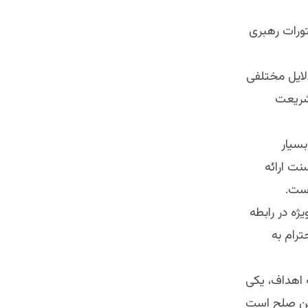
تورات رهبری
دلایل مختلفی
 شریعت
بسیار
نت ارائه
است.
ژه در رابطه
ترام به
ه اهداف، یکی
 دین صلح است