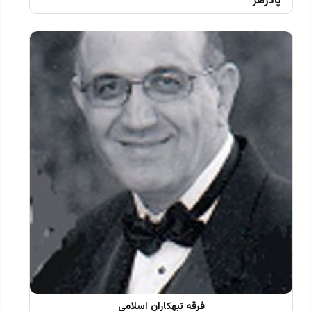
پادزهر