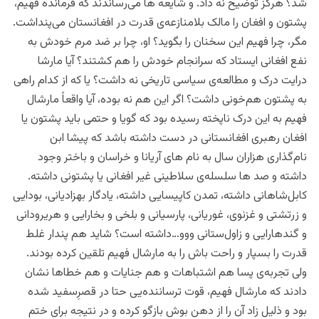
شد؟ هرگز توضیح نه داد. و شایعه ها می‌رساندند که فرمانده فهیم،
پشتون و افغان را مالک بلامنازعه‌ی قدرت در افغانستان می‌پنداشت.
مگر، چرا فهیم این سخنان را بگوید؟ او، چرا بر ضد مرم خودش به
نفع افغانی ایستاد که سرانجام خودش را هم کشتند؟ آیا مارشا
درایت درک و مطالعه‌ی سیاسی تاریخی نه داشت؟ یا که از کدام راهی
به پشتون هم‌خونی داشت؟ اگر این هم نه بوده، آیا واقعاً مارشال
فهیم به این درک ناپخته رسیده بود که گویا و حتمی باید پشتون یا
افغان رهبری افغانستانی در دست داشته باشد که پیشا ابن
نام‌گذاری هزاران سال به نام های آریانا و خراسان و باختر وجود
داشته و صد ها سلسله‌ی سلاطینی غیر افغانی یا پشتونی داشته.
کابل‌شاهانی داشته، تمدن کاپیسایی داشته، یادگار بهزادیانی، بودایی‌
و‌ زرتشتی و غزنوی، غوریانی، پارسیانی و بلخی و بخارایی و هریرودانی
و گندهارایی و زاول‌ستانی ووو…داشته است؟ شاید هم پندار غلط
قدرت را بسپار و راحت باش را به مارشال فهیم تلقین کرده بودند.
ولی تجربه‌ی پسا هم اشتباهات و هم جنایات و هم خطاها نشان
دادند که مارشال فهیم، قوت ترساننده‌یی حتا در قصرِسفید شده
بود و ذلیل زاد آن را از دهن بوش بازگو کرده و در نتیجه برای ختم