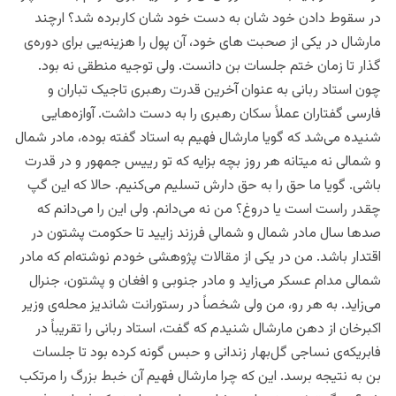
در سقوط دادن خود شان به دست خود شان کاربرده شد؟ ارچند
مارشال در یکی از صحبت های خود، آن پول را هزینه‌یی برای دوره‌ی
گذار تا زمان ختم جلسات بن دانست. ولی توجیه منطقی نه بود.
چون استاد ربانی به عنوان آخرین قدرت رهبری تاجیک تباران و
فارسی گفتاران عملاً سکان رهبری را به دست داشت. آوازه‌هایی
شنیده می‌شد که گویا مارشال فهیم به استاد گفته بوده، مادر شمال
و شمالی نه میتانه هر روز بچه بزایه که تو رییس جمهور و در قدرت
باشی. گویا ما حق را به حق دارش تسلیم می‌‌کنیم.‌ حالا که این گپ
چقدر راست است یا دروغ؟ من نه می‌دانم. ولی این را می‌دانم که
صدها سال مادر شمال و شمالی فرزند زایید تا حکومت پشتون در
اقتدار باشد. من در یکی از مقالات پژوهشی خودم نوشته‌ام که مادر
شمالی مدام عسکر می‌زاید و مادر جنوبی و افغان و پشتون، جنرال
می‌زاید. به هر رو، من ولی شخصاً در رستورانت شاندیز محله‌ی وزیر
اکبرخان از دهن مارشال شنیدم که گفت، استاد ربانی را تقریباً در
فابریکه‌ی نساجی گل‌بهار زندانی و حبس گونه کرده بود تا جلسات
بن به نتیجه برسد. این که چرا مارشال فهیم آن خبط بزرگ را مرتکب