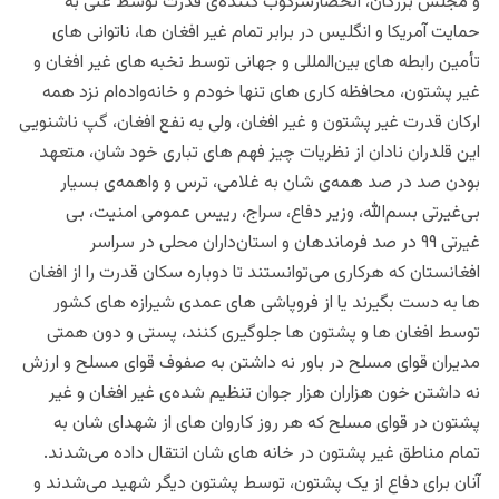
‌و مجلس بزرگان، انحصارسرکوب کننده‌ی قدرت توسط غنی به
حمایت آمریکا و انگلیس در برابر تمام غیر افغان ها،‌ ناتوانی های
تأمین رابطه های بین‌المللی و جهانی توسط نخبه های غیر افغان و
غیر پشتون، محافظه کاری های تنها خودم و ‌خانه‌واده‌ام نزد همه
ارکان قدرت غیر پشتون و غیر افغان، ولی به نفع افغان، گپ ناشنویی
این قلدران نادان از نظریات چیز فهم های تباری خود شان، متعهد
بودن صد در صد همه‌ی شان به غلامی، ترس و واهمه‌ی بسیار
بی‌غیرتی بسم‌الله،‌‌ وزیر دفاع، سراج،‌ رییس عمومی امنیت، بی
غیرتی ۹۹ در صد فرماندهان و استان‌داران محلی در سراسر
افغانستان که هرکاری می‌‌توانستند تا دوباره سکان قدرت را از افغان
ها به دست بگیرند یا از فروپاشی های عمدی شیرازه های کشور
توسط افغان ها و پشتون ها جلوگیری کنند، پستی و دون همتی
مدیران قوای مسلح در باور نه داشتن به صفوف قوای مسلح و ارزش
نه داشتن خون هزاران هزار جوان تنظیم شده‌ی غیر افغان و غیر
پشتون در قوای مسلح که هر روز کاروان های از شهدای شان به
تمام مناطق غیر پشتون در خانه های شان انتقال داده می‌شدند.
آنان برای دفاع از یک پشتون، توسط پشتون دیگر شهید می‌شدند و