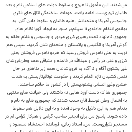
می‌شدند. این مأمول تا عروج و سقوط دولت های اسلامی نام و بعد
طالبان تروری‌ست ادامه یافت. حوداث ساخته‌‌گی اتاق های فکری
جاسوسی آمریکا و متحدانش علیه طالبان و سقوط دادن آنان، به
بهانه‌ی انتقام حادثه‌ی ۱۱ سپتام‌بر منجر به ایجاد گویا نظام های
جمهوی نام‌نهاد تحت رهبری کرزی مزدور و جاسوس و غلام حلقه به
گوش آمریکا و انگلیس و پاکستان و متحدان شان گردید. سپس هم
نوبت به غنی ناموس فروش رسید که هردو ناموس فروشان یعنی
کرزی و غنی در رأس و عبدالله در قاعده و متباقی همه وطن‌فروشان
غیر پشتون آگاه و نا آگاه به فروپاشاندن همه زیر بناهای در حال
نفس کشیدن تازه اقدام کردند و حکومت توتالیتاریستی به شدت
خشن وغیر انسانی پشتونیستی را در کشور ما حاکم ساختند.
جمهوری ها که دست آورد هایی نه داشتند ولی خیانت های منتهی
به اشغال وطن توسط آنان سبب شدند که جمهوری های به نام و
بدنام هم به این دلایل به وجود آمده و به این دلایل هم سقوط
داده شوند. پاسخ من برای انجنیر صاحب گرامی و هم‌کار گرامی ام در
مسنجر تکراری‌ست. من، استاد ربانی، فرمانده احمدشاه مسعود و