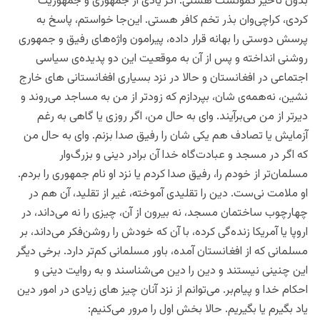
بدون تأخیر کمونست هستی.‌ اگر یادی از جمهوری و جمهوریت
کردی،‌ کراچی‌وان بذر تخم کافر هستی. این‌جا خواستم، پاسخ به
پرسش دوستی را بهانه قرار داده، پیرامون واژه‌های رفیق و جمهوری
روشنی انداخته و پس از آن به موقعیت این دو پدیده‌ی سیاسی
اجتماعی در افغانستان و حالا در نزد بسیاری افغانستانی های خارج
نشین، نه‌‌همه‌ی شان، بپردازم که زودتر از من به مساجد می‌روند و
دیرتر از من می‌برآیند.‌ وای به حال من، اگر روزی یا گاهی به رغم
آزمایش یا تصادف هم یکی شان را رفیق صدا بزنم. وای به حال من
که اگر در مسجد و عبادت‌گاه خدا آن برادر دینی و بزر‌گ‌وار
مسلمان‌تر از خودم را، رفیق صدا کردم یا نزد او نام جمهوری را بردم.
او ملامت نی‌ست.‌ دین را تقلیدی آموخته، غیر از تقلید، آن هم در
چهارچوب ساختمان مسجد، نه بیرون از آن، چیزی را نه می‌داند، در
اروپا یا آمریکا زنده‌گی کرده‌‌، با آن که خودش را روشن‌فکر می‌داند، بر
مسلمانی که از افغانستان آمده، باور مسلمانی کم‌تر دارد. برخی دیگر
این چنینی نیستند و‌ دین را دین می‌شناسند و به روایت دینی و
احکام خدا و پیام‌بر. می‌توانم از نزد آنان چیز های زیادی در امور دین
یاد بگیرم یا بگیریم. حالا بخش اول را مرور می‌کنیم: