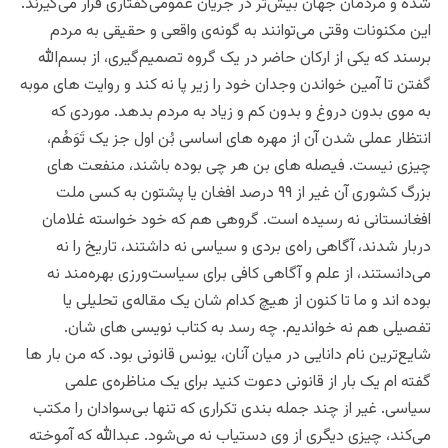
شده و مردمان جهان بیش‌تر در جریان عمومی‌‌گفتاری قرار می‌‌گیرند.
این مکنونات وقتی می‌توانند به گونه‌ی واقعی ‌و حقیقی به مردم
برسند که یکی از ارکان حاضر در یک‌ گروه تصمیم‌گیری، از بسم‌الله
گفتن تا آمین خواندن وجدان خود را زیر پا نه کند و روایت های مو‌به
به موی بدون دروغ و بدون کم ‌و زیاد به مردم بدهد. موردی که
انتظار عملی شدن آن از مهره های اساسی بُن اول جز یک تَوَهُم،
چیزی نیست. فیصله های بن هر چی بوده باشند، منفعت های
بزرگ کشوری آن غیر از ۹۹ درصد افغان یا پشتون به کسی ملت
افغانستانی نه رسیده است. گروهی هم که خود خواسته غلامان
دربار شدند، آگاهی راه‌ی بردی و‌ سیاسی نه داشتند، تاریخ را نه
می‌دانستند، از علم و آگاهی کافی برای سیاست‌ورزی بهره‌‌مند نه
بوده اند و ما تا کنون از هیچ کدام شان یک مقاله‌ی تحلیلی یا
تفصیلی هم نه خواندیم. چه رسد به کتاب نویسی های شان.
شایع‌ترین نام دانایی در میان آنان، یونس قانونی بود. که من بار ها
گفته ام یک بار از قانونی دعوت کنید برای یک مناظره‌ی علمی
سیاسی.‌ غیر از چند جمله بندی تکراری که تنها بی‌سوادان را مکتب
می‌کند، چیزی دیگری از وی دستیاب نه‌ می‌شود. عبدالله که آموخته