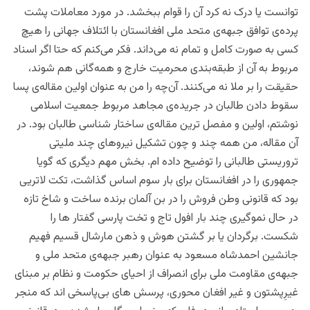
توانست یا درک نه کرد آن را قوام ببخشد. در مورد معاملات پشت
پرده‌ی توافق جبهه‌ی متحد ملی افغانستان با ائتلاف جهانی را هیچ
کسی به صورت کامل و تمام نه می‌داند. فکر می‌کنم که حتا اگر اسناد
مربوط به آن از طبقه‌بندی محرمیت خارج و همه‌گانی هم شوند،
حقیقت را بر ملا نه می‌کنند. آن‌چه را من به عنوان اولین مقاله‌ی پسا
سقوط دادن طالبان در جریده‌ی‌ مجاهد مربوط جمعیت اسلامی
نوشتم، اولین و مفصل ترین مقاله‌ی ساختار شناسی طالبان بود. در
آن مقاله، من همه چند و چون تشکیل نیروهای چند ملیتی
تروریستی طالبانی را توضیح داده ام. بخش مهم دیگری که گویا
جمهوری را در افغانستان برای بار سوم اساس گذاشت،‌ تکت لاتریی
بود که قانونی وطن فروش را در بن آلمان برنده ساخت و شاخ تازه
در حال نموگیری چند بار افول تاج و تخت پارسی گفتار ها را
شکست. برگردان یا بر گشتن هوش و ذهن مارشال قسیم فهیم
جانشین احمدشاه مسعود به عنوان رهبر جبهه‌ی متحد ملی و
جبهه‌ی مقاومت ملی برای انصراف از احیای حکومت ‌و نظام بر مبنای
غیرِپشتون و غیر افغان محوری، پرسش های بی‌پاسخی اند که منجر