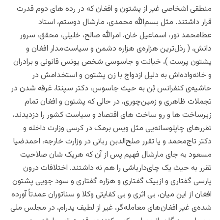
منطقی اشخاصی غیر از پشتون و افغان که در رده های دوم قدرت
قرار داشتند. مثل بسم‌الله محمدی، مارشال دوستم، استاد
عطامحمد نور، اسماعیل خان، امرالله صالح، خلیلی، محقق، سرور
دانش، ( رذل‌ترین هزاره‌ی هزاره دشمن و سیاست‌مدار افغان و
پشتون پرست )، خیانت و جاسوسی شخص یونس قانونی و برادران
و خانه‌واده‌اش به دلیل ازدواج با زن پشتون ‌و استخدامش در
حاشیه‌ی کنفرانس بُن به حیث جاسوس، دکتر سپنتا، غرقه شدن در
تجملات ظاهری و زمین‌چوری، در حالی که پشتون و افغان تمام
زیرساخت ها و رو ساخت های اقتصاد و سیاست کشور را دزدیدند،
تقررهای چاپلوسانه‌یی مثل ویس برمک در کرسی وزارت داخله و
دکتر تاج‌محمد و یا تقرر صلح‌الدبن ربانی در وزارت خارجه، احمدضیا
مسعود به جای مارشال فهیم پس از آن که هریک شان صلاحیت
تقرر به حیث یک چای‌دارباشی را هم نه داشتند. اختلافات درون
پارسی گفتاری و ازبیک گفتاری و هزاره گفتاری و‌ سود جویی پشتون
افغان از این میان، بی اثری و بی کفایتی وکلا و سناتوران عمدتاً آورده
شده‌ی غیر افغان‌های معامله‌گر، غیر از لطیف پدرام، در مجلس ملی