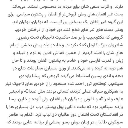
دارند. و اثرات منفی شان برای مردم ما محسوس استند. می‌‌ماند
بحث غیر افغان های وطن فروش‌تر از افعان و پشتون سیاسی. برای
این گروه غیر افغان یک بدبختی بزر‌گی‌ست که نوکران،‌ نوکران اند.
یعنی دسته‌‌های تبر های قطع کننده‌ی خودی از درختان خودی.
گروهی که دکترنجیب را بر ضد حاکمیت تاجیکان تحت رهبری
شادروان ببرک کارمل کمک کردند. و ما، دو ماه پیش بخشی از نام
هاي شان را افشا کردیم، از همین قماش خاین به قوم و قبیله و
زبان و قدرت فارسی خود و خادم‌ به پشتون افغان بودند و تا حال
هم توبه نه کرده و نه می‌کنند. از ورای بسیاری معلومات های دو
دهه و اندی پسین استنباط می‌گردد گروهی که پیشا یازده‌ی
سپتام‌بر، توطئه‌ی ترور احمدشاه مسعود را از خودی های تاجیک تبار
به هم‌کاری سیاف عملی کردند، کسانی بودند مثل عبدالله و انجنیر
عارف و امرالله و قانونی و دیگران غیر افغان. ولی آلوده و خاین. پسا
یازده سپتام‌بر بود که بخت دانایی پول پرستی درب دل‌ بسیاری ها را
در افغانستان تحت اشغال دور طالبان دق‌الباب کرد. اقدام به ظاهر
سرنگونی طالبان در زمان بوش پسر، بخشی از برنامه هایی بودند که