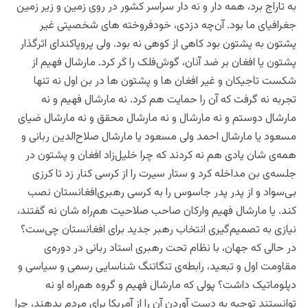
به تاراج برد، همه دار و نه دار سراسر کشور در روی زمین و زیر زمین
جغرافیای ما بود. آن‌چه دزدی، خودفروخته های شخصیتی غیر
پشتون به پشتون بود کاهی از کوهی نه بود. ولی پروپاکندای اثرگذار
پشتون یا افغان بر ضد آنان، گوش‌فلک را کَر کرد. مارشال فهیم از
شکست تاجیکان و غیر افغان ها و پشتون ها در بن اول نه تنها
تجربه نه گرفت که آن را حمایت هم کرد. نه مارشال فهیم و نه
مارشال دوستم و نه مارشال و نه مارشال محقق و نه مارشال ضیای
مسعود یا مارشال احمد ولی مسعود یا مارشال صلاح‌الدین ربانی و
همه‌ی شان یادی هم نه کردند که چرا خلیل‌زاد افغان و پشتون در
جلسه‌ی بن مداخله کرد و ستار سیرت را از کرسی کنار زد تا کرزی
بی‌سواد و از پدر پدر جاسوس را به کرسی رهبری‌افغانستان نصب
کند. یا مارشال فهیم و‌ارکان صاحب صلاحیت هم‌راه شان نه گفتند،
نیازی به تصمیم‌گیری انتخاب رهبر جدید برای افغانستان چی‌ست؟
در حالی که جهان، با نظام تحت رهبری استاد ربانی در دوره‌ی
مقاومت اول و تبعید، رابطه‌ی تنگاتنگ شناسایی رسمی و سیاسی و
دپلوماتیک داشت؟ پولی که مارشال فهیم و گروه هم‌راه او نه
توانستند توجیه به دست آوردن آن را از آمریکا برای مردم بدهند، چرا