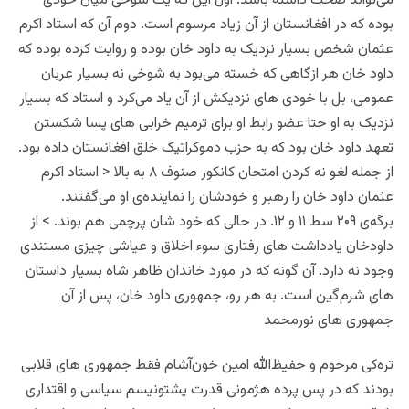
می‌تواند صحت داشته باشد. اول این که یک شوخی میان خودی
بوده که در افغانستان از آن زیاد مرسوم است. دوم آن که استاد اکرم
عثمان شخص بسیار نزدیک به داود خان بوده و روایت کرده بوده که
داود خان هر ازگاهی که خسته می‌بود به شوخی نه بسیار عربان
عمومی، بل با خودی های نزدیکش از آن یاد می‌کرد و استاد که بسیار
نزدیک به او ‌حتا عضو رابط او برای ترمیم خرابی های پسا شکستن
تعهد داود خان بود که به حزب دموکراتیک خلق افغانستان داده بود.
از جمله لغو نه کردن امتحان کانکور صنوف ۸ به بالا < استاد اکرم
عثمان داود خان را رهبر و خودشان را نماینده‌ی او می‌گفتند.
برگه‌ی ۲۰۹ سط ۱۱ و ۱۲. در حالی که خود شان پرچمی هم بوند. > از
داودخان یادداشت های رفتاری سوء اخلاق و عیاشی چیزی مستندی
وجود نه دارد. آن گونه که در مورد خاندان ظاهر شاه بسیار داستان
های شرم‌گین است. به هر رو، جمهوری داود خان، پس از آن
جمهوری های نورمحمد
تره‌کی مرحوم و حفیظ‌الله امین خون‌آشام فقط جمهوری های قلابی
بودند که در پس پرده هژمونی قدرت پشتونیسم سیاسی و اقتداری