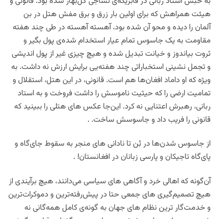
به حبس استاد ربانی در فابریکه‌ی نساجی گل‌بهار شده بود. قانونی و
هیئت همراهش که برای اولین بار زرق و برق مفش هتل در بن
آلمان را دیده و محو آن شده بود، آهسته آهسته در طی چند هفته
مقاومت به یک جاسوس تمام عیار استخدام شده‌ی پول بگیر و
ثروت بیاندوز و خیانت تبدیل شده و هیچ چیزی غیر از پول اندیشی
و تجمل نشینی استخباراتی چند هفته‌یی برایش ارزش نه داشت. به
ویژه که او داماد افغان‌ها هم است.‌ قانونی، در این هتل، استقلال و
تمامیت ارضی را که حیثیت ناموسش را داشت فروخت و به استاد
ربانی،‌ رهبرش اعتنایی نه کرد. این‌جا عکس های هتلی را ببینید که
قانونی را فریب داد و جاسوسش ساخت. .
از جاسوس شدن‌ها در بُن تا نادانی های منجر به سقوط جای‌گاه و
پای‌گاه تاجیکان و پارسی زبانان در افغانستان! .
آن‌گونه که اهالی خرد و ‌آگاهی های سیاسی می‌دانند،‌ هیچ برآیندی از
هیچ تصمیم‌گیری های جمعی حتا در پیش‌رفته‌ترین و دموکرات‌ترین
و خدمت‌گار ترین نظام های جهان به گونه‌ی کامل همه‌گانی نه