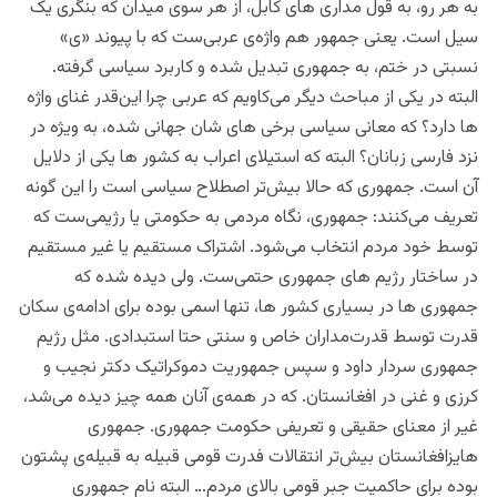
به هر رو، به قول مداری های کابل، از هر سوی میدان که بنگری یک
سیل است. یعنی جمهور هم واژه‌ی عربی‌ست که با پیوند «ی»
نسبتی در ختم، به جمهوری تبدیل شده و کاربرد سیاسی گرفته.
البته در یکی از مباحث دیگر می‌کاویم که عربی چرا این‌قدر غنای واژه
ها دارد؟ که معانی سیاسی برخی های شان جهانی شده،‌ به ویژه در
نزد فارسی زبانان؟ البته که استیلای اعراب به کشور ها یکی از دلایل
آن است. جمهوری که حالا بیش‌تر اصطلاح سیاسی است را این گونه
تعریف می‌کنند: جمهوری، نگاه مردمی به حکومتی یا رژیمی‌ست که
توسط خود مردم انتخاب می‌شود. اشتراک مستقیم یا غیر مستقیم
در ساختار رژیم های جمهوری حتمی‌ست. ولی دیده شده که
جمهوری ها در بسیاری کشور ها، تنها اسمی بوده برای ادامه‌ی سکان
قدرت توسط قدرت‌مداران خاص و سنتی حتا استبدادی. مثل رژیم
جمهوری سردار داود و سپس جمهوریت دموکراتیک دکتر نجیب و
کرزی و غنی در افغانستان. که در همه‌ی آنان همه چیز دیده می‌شد،
غیر از معنای حقیقی و تعریفی حکومت جمهوری. جمهوری
هایزافغانستان بیش‌تر انتقالات فدرت قومی قبیله به قبیله‌ی پشتون
بوده برای حاکمیت جبر قومی بالای مردم… البته نام جمهوری