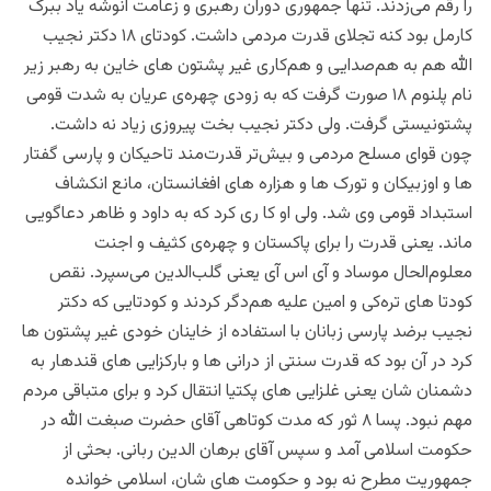
را رقم می‌زدند.‌ تنها جمهوری دوران رهبری و زعامت انوشه یاد ببرک
کارمل بود کنه تجلای قدرت مردمی داشت. کودتای ۱۸ دکتر نجیب
الله هم به هم‌صدایی و هم‌کاری غیر پشتون های خاین به رهبر زیر
نام پلنوم ۱۸ صورت گرفت که به زودی چهره‌ی عریان به شدت قومی
پشتونیستی گرفت. ولی دکتر نجیب بخت پیروزی زیاد نه داشت.
چون قوای مسلح مردمی و بیش‌تر قدرت‌مند تاحیکان و پارسی گفتار
ها و اوزبیکان و تورک ها و هزاره های افغانستان، مانع انکشاف
استبداد قومی وی شد. ولی او کا ری کرد که به داود و ظاهر دعا‌گویی
ماند. یعنی قدرت را برای پاکستان و چهره‌ی کثیف و اجنت
معلوم‌الحال موساد و آی اس آی یعنی گلب‌الدین می‌سپرد. نقص
کودتا های تره‌کی و امین علیه هم‌دگر کردند و کودتایی که دکتر
نجیب برضد پارسی زبانان با استفاده از خاینان خودی غیر پشتون ها
کرد در آن بود که قدرت سنتی از درانی ها و بارکزایی های قندهار به
دشمنان شان یعنی غلزایی های پکتیا انتقال کرد و برای متباقی مردم
مهم نبود.‌ پسا ۸ ثور که مدت کوتاهی آقای حضرت صبغت الله در
حکومت اسلامی آمد و سپس آقای برهان الدین ربانی. بحثی از
جمهوریت مطرح نه بود و حکومت های شان، اسلامی خوانده