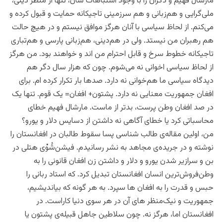
مارشال فهیم و دگران را با وجود اشتباهات شان،‌ تنها از منظر دینی،‌
ملی‌گرایی و هم‌زبانی و هم سرزمینی تاجیکانه حمایت و قبول کرده و
می‌کنم. از لحاظ سیاسی با آنان هرگز موافق نیستم و در هیچ حالت
هم رهبران من نیستد. ولی در هم‌دینی، هم‌زبانی پارسی و هم‌تباری
تاجیکانه خطوط سرخ و قابل احترام من اند و خواهند بود. من هرگز
از لحاظ سیاسی اخوانی نه می‌شوم. چون که هزار سال دگر هم
دیدگاه سیاسی ما هم‌خوانی نه دارد. صدها بار تکرار کرده ام. برای
افغان جمهوریت معنایی نه دارد. پشتون+ افغان= یک قوم. تنها یک
در صد افغان وطن پرست، بدتر از ماست. مارشال فهیم خطای
محاسباتی کرد یا خطای آگاهی نه داشتن از دسایس دلار و یورو؟
من، اولین مقاله‌ی طالب شناسی پسا سقوط طالبان در افغانستان را
نوشته و در جریده‌ی مجاهد به نشر رسانیدم. فیشن‌شُوْی هتلی در
بن و سرازیر شدن یورو و دلار و داشتن زن افغان قانونی را به
وطن‌فروش‌ترین انسان افغانستان تبدیل کرد. که استاد ربانی را
حبس و قدرت را به افغان ها سپرد. به هر گونه که بیاندیشیم،
جمهوریت و نیک‌منظر های آن در هر سوی دنیا کاراست. در
افغانستان اما، هرگز نه. چون سلاطین جاهل قبیله‌ی پشتون یا