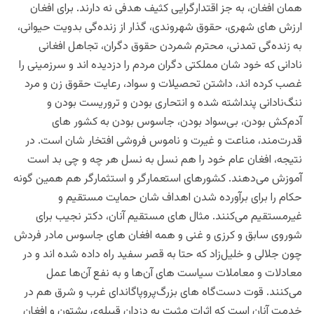
همان افغان، به جز اقتدارگرایی کثیف هدفی نه دارند. برای افغان
ارزش های شهری، حقوق شهروندی، گذار از زنده‌گی بدویت حیوانی،
به زنده‌گی تمدنی، محترم شمردن حقوق دگران، تجاهل افغانی
نادانی که خود شان مملکتی دگران مردم را دزدیده اند و سرزمینی را
غصب کرده اند، داشتن تحصیلات و سواد، رعایت حقوق زن و مرد
ننگ‌نادانی پنداشته شده و انتحاری بودن و تروریست بودن و
آدم‌کش بودن، بی‌سواد بودن، جاسوس بودن به کشور های
قدرت‌مند، مناعت و غیرت و ناموس فروشی افتخار شان است. در
نتیجه، افغان عام خود را هم نسل به نسل هر چه و چی بد است
آموزش می‌دهند. کشورهای استعمارگر و استثمارگر هم همین گونه
حکام را برای برآورده شدن اهداف شان حمایت مستقیم و
غیرمستقیم می‌کنند. مثال های مستقیم آنان، دکتر نجيب برای
شوروی سابق و کرزی و غنی و همه افغان های جاسوس مادر فردش
چون جلالی و خلیل‌زاد که حتا به قصر سفید راه داده شده اند و در
معادلات و معاملات سیاست های آن‌ها و به‌ نفع آن‌ها عمل
می‌کنند. قوت دست‌گاه های بزرگ‌پروپاگاندای غرب و شرق هم در
خدمت آنان است که اثرات مثبت به دزدان قبیله‌ی پشتون و افغان