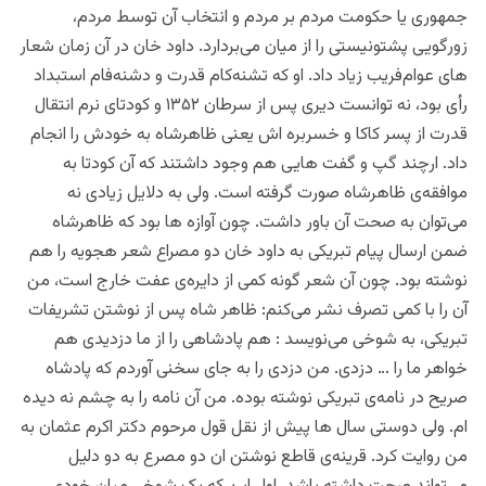
جمهوری یا حکومت مردم بر مردم ‌و انتخاب آن توسط مردم،
زورگویی پشتونیستی را از میان می‌بردارد. داود خان در آن زمان شعار
های عوام‌فریب زیاد داد. او‌ که تشنه‌کام قدرت و دشنه‌‌فام استبداد
رأی بود، نه توانست دیری پس از سرطان ۱۳۵۲ و کودتای نرم انتقال
قدرت از پسر کاکا و خسربره اش یعنی ظاهرشاه به خودش را انجام
داد. ارچند گپ و گفت هایی هم وجود داشتند که آن کودتا به
موافقه‌ی ظاهرشاه صورت گرفته است. ولی به دلایل زیادی نه
می‌توان به صحت آن باور داشت. چون آوازه ها بود که ظاهرشاه
ضمن ارسال پیام تبریکی به داود خان دو‌ مصراع شعر هجویه را هم
نوشته بود. چون آن شعر گونه کمی از دایره‌ی عفت خارج است، من
آن را با کمی تصرف نشر می‌کنم: ظاهر شاه پس از نوشتن تشریفات
تبریکی، به شوخی می‌‌نویسد : هم پادشاهی را از ما دزدیدی هم
خواهر ما را … دزدی. من دزدی را به جای سخنی آوردم که پادشاه
صریح در نامه‌ی تبریکی نوشته بوده. من آن نامه را به چشم نه دیده
ام. ولی دوستی سال ها پیش از نقل قول مرحوم دکتر اکرم عثمان به
من روایت کرد. قرینه‌ی قاطع نوشتن ان دو‌ مصرع به دو دلیل