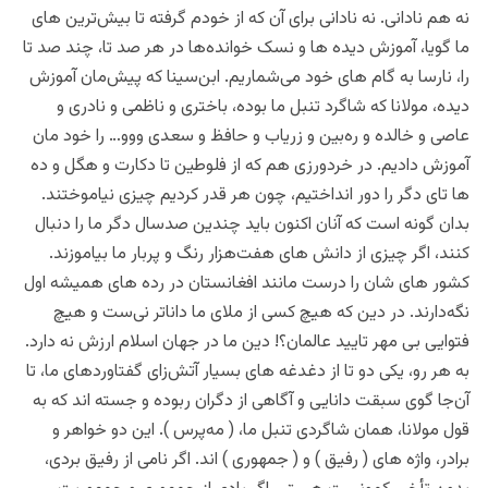
نه هم نادانی. نه نادانی برای آن‌ که از خودم گرفته تا بیش‌ترین های
ما گویا، آموزش دیده ها و نسک خوانده‌ها در هر صد تا،‌ چند صد تا
را، نارسا به گام های خود می‌شماریم.‌ ابن‌سینا که پیش‌مان آموزش
دیده،‌ مولانا که شاگرد تنبل ما بوده،‌ باختری و ناظمی و ‌نادری و
عاصی و‌ خالده و ره‌بین و زریاب و حافظ و سعدی ووو… را خود مان
آموزش دادیم. در خردورزی هم که از فلوطین تا دکارت و هگل و ده
ها تای دگر را دور انداختیم،‌ چون هر قدر کردیم چیزی نیاموختند.
بدان گونه‌ است که آنان اکنون باید چندین صدسال دگر ما را دنبال
کنند،‌ اگر چیزی از دانش های هفت‌هزار رنگ ‌و پربار ما بیاموزند.‌
کشور های شان را درست مانند افغانستان در رده های همیشه اول
نگه‌دارند. در دین که هیچ کسی از ملای ما داناتر نی‌ست و هیچ
فتوایی بی‌ مهر تایید عالمان؟! دین ما در جهان اسلام ارزش نه دارد.
به هر رو، یکی دو تا از دغدغه های بسیار آتش‌زای گفتاوردهای ما، تا
آن‌جا گوی سبقت دانایی و آگاهی از دگران ربوده و جسته اند که به
قول مولانا، همان شاگردی تنبل ما، ( مه‌پرس ). این دو خواهر و
برادر،‌ واژه های ( رفیق ) و ( جمهوری ) اند. اگر نامی از رفیق بردی،