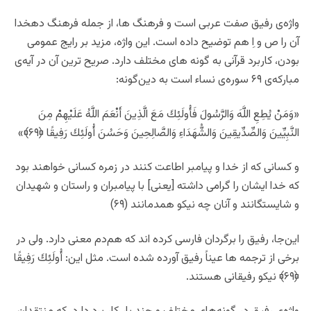
واژه‌ی رفیق صفت عربی است و فرهنگ ها، از جمله فرهنگ دهخدا
آن را ص و اِ هم توضیح داده است. این واژه، مزید بر رایج عمومی
بودن، کاربرد قرآنی به گونه های مختلف دارد. صریح ترین آن در آیه‌ی
مبارکه‌ی ۶۹ سوره‌ی نساء است به دین‌گونه:
«وَمَنْ يُطِعِ اللَّهَ وَالرَّسُولَ فَأُولَئِكَ مَعَ الَّذِينَ أَنْعَمَ اللَّهُ عَلَيْهِمْ مِنَ
النَّبِيِّينَ وَالصِّدِّيقِينَ وَالشُّهَدَاءِ وَالصَّالِحِينَ وَحَسُنَ أُولَئِكَ رَفِيقًا ﴿۶۹﴾»
و كسانى كه از خدا و پيامبر اطاعت كنند در زمره كسانى خواهند بود
كه خدا ايشان را گرامى داشته [يعنى] با پيامبران و راستان و شهيدان
و شايستگانند و آنان چه نيكو همدمانند (۶۹)
این‌جا، رفیق را برگردان فارسی کرده اند که هم‌دم معنی دارد. ولی در
برخی از ترجمه ها عیناً رفیق آورده شده است. مثل این: أُولَئِكَ رَفِيقًا
﴿۶۹﴾ نیکو رفیقانی هستند.