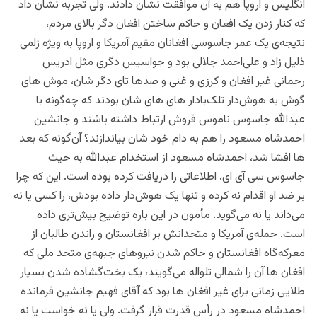
انگلیس و اروپا هم به آن موافقت نشان دادند. ولی تجربه نشان داد
که کنار زدن یک افغان و حاکم ساختن افغان دگر بالای مردم،
نتیجه‌ی یک عمر جاسوسی افغانان مقیم آمریکا و اروپا به ویژه زلمی
ذلیل زاد و علی‌‌احمد جلالی بود و جواسیس دگری مثل ادریس
رحمانی غیر افغان و کرزی و غنی و صدها تای دگر شان، موش های
گوش به هوش‌دار تلک‌بادار های های شان بودند که چه‌گونه با
عبدالله جاسوس ناموس فروش ارتباط داشته باشند و جانشین
احمدشاه مسعود را هم به دام خود شان بیاندازند؟ آن‌گونه که بعد
ها افشا شد، احمدشاه مسعود از استخدام عبدالله به حیث
جاسوس سی آی ای، اطلاعاتی را دریافت کرده بوده است. این که چرا
بر ضد او‌ اقدام نه کرده ‌و تنها یک هوش‌دار داده بودش، را کسی یا نه
می‌داند یا نه می‌گوید. مأمون در این باره توضیح بیش‌تری داده
است. حمله‌ی آمریکا و متحدانش بر افغانستان و راندن طالبان از
معرکه‌گاه افغانستان و حاکم شدن نیروهای جبهه‌ی متحد ملی که
افغان ها آن را شمالی تلواله می‌گویند، یک بخت‌گشاده شدن بسیار
طلایی زمانی برای غیر افغان ها بود که آقای فهیم جانشین فرمانده
احمدشاه مسعود در رأس قدرت قرار گرفت. ولی یا نه خواست یا نه