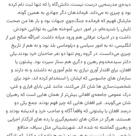
دیده‌ی مدرسه‌یی درست نیست، دانش‌گاه را که تنها ثبت نام کرده
بود و چیزی نه می‌داند. فرماندهان دگر جهادی به همین گونه.
مارشال فهیم که فرمانده جنگ‌جوی جبهات بود و بار ها من صحبت
تایش را شنیده‌ام، در امور دینی آموخته هایی به توانایی خودش
داشت و در ادبیات عرفانی هم ورود میانه داشت. امرالله صالح غیر از
انگلیسی، نه به امور سیاسی و‌ دپلوماسی بلد بود و نه هم از تاریخ
چیزی می‌دانست. در گروه روم تنها دو نفر صاحبان خرد بودند.یکی
دکتر سیدمخدوم رهین و دگری هم ستار سیرت بود. پشتون یا
افغان، برای اقتدار آوری نیازی به علم آموزی نه داشتند و نه دارند و
سازمان های جاسوسی که ایشان را استخدام کرده‌ اند، خود برای
شخصیت‌سازی ها شان کار می‌کنند، مانند غنی بابای فراری و غنی.
درک عمومی جامعه‌ی افغانی بیش‌تر از همان هایی است که رهبران
شان می‌گویند. غیر افغان هایی که چیز فهم بودند جمع یکی دو
درصد افغان یا پشتونی که واقعاً آگاه و صاحب خرد و اندیشه بودند و
هستند، هرگز در مکان های تصمیم‌گیری یا رده های اثرگذار اجرایی
و رهبری گماشته نه شده اند. شهرنشینانی مثل سیاف، منافع
شخصی شان را نسبت به هر چیزی ترجیح داده اند و کابل که زادگاه