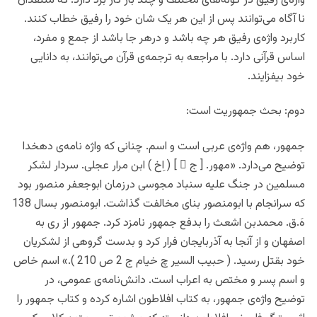
واژه‌ی رفیق در گونه‌های مختلف و چند بار کار برد دارد. که منتقدان
نا آگاه می‌توانند پس از این هر یک شان خود را رفیق خطاب کنند.
کاربرد واژه‌ی رفیق هر چه باشد و درهر جا باشد از جمع و‌ مفرد،
اساس قرآنی دارد. با مراجعه به ترجمه‌ی قرآن می‌‌توانند، به دانایی
خود بیفزایند.
دوم: بحث جمهوریت است:
جمهور،‌ هم‌‌‌ واژه‌ی عربی است و اسم.‌ چنانی که واژه نامه‌ی دهخدا
توضیح می‌دارد. «مهور. [ ج ُ ] ( اِخ ) ابن مرار عجلی. سردار لشکر
مسلمین در جنگ علیه سنباد مجوسی درزمان ابوجعفر منصور بود
که سرانجام با ابومنصور بنای مخالفت گذاشت. ابومنصور بسال 138
هَ.ق. محمدبن اشعث را بدفع جمهور نامزد کرد. جمهور از ری به
اصفهان و از آنجا به آذربایجان فرار کرد و بدست گروهی از لشکریان
خود بقتل رسید. ( حبیب السیر چ خیام ج 2 ص 210 ).» اسم خاص
و اسم پسر و مختص به اعراب است. دانش‌نامه‌ی عمومی، در
توضیح واژه‌ی جمهور، به کتاب افلاطون اشاره کرده و کتاب جمهور را