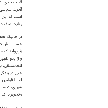
قطب بندی های
قدرت سیاسی ع
است که این مر
روایت متضاد 
در حالیکه همه
حساس تاریخی
ژئوپولیتیک خ
و از بدو ظهو
افغانستانی، 
حتی در زندگی
اند تا قوانین
شهری، تحمیل 
متحجرانه ندا
طالبان بی بدی