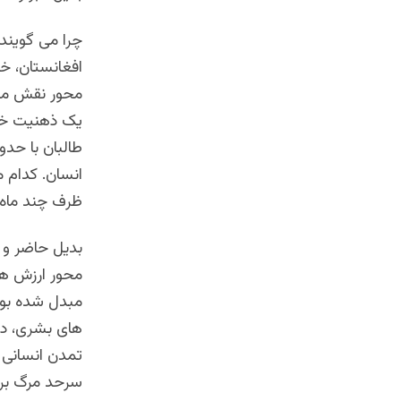
چرا می گویند
افغانستان، خ
محور نقش مرد
یک ذهنیت خود
طالبان با حد
انسان. کدام م
ظرف چند ماه،
بدیل حاضر و م
محور ارزش ها
مبدل شده بود
های بشری، در
تمدن انسانی ا
سرحد مرگ برای