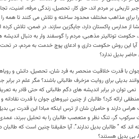
 تاریخی بر مردم اند، حق کار، تحصیل، زندگی مرفه، امنیت، تجار
ا برای مذاهب مختلف محدود ساخته و تلاش می کنند تا همه را با
شا از مدارس پاکستان دارد، جایگزین سازند. در ضمن، تلاش کرده اند
 حکومت توتالیتر مذهبی، مردم را گوسفند وار به دنبال اندیشه
 آیا این روش حکومت داری و ادعای پوچ خدمت به مردم، در تحت ظ
حاضر بدیل ندارد؟
جوان با قدرت خلاقیت منحصر به فرد شان، تحصیل، دانش و رویاه
انند بدیلی برای روایت مزخرف طالبانی باشند؟ مگر علم در برابر 
می توان در برابر اندیشه های دگم طالبانی که حتی قادر به تعری
طقی ارائه کرد؟ طالبان از چنین نیروهای جوان با قدرت نقادانه و 
هراس دارند و حامیان شان از ترس اینکه مبادا این قدرت بی بدیل
رکوب گر، تنگ نظر و متعصب طالبان را به تحلیل ببرند، عمدی 
اند که ” طالبان بدیل ندارند”. آیا حقیقتا چنین است که طالبان د
، بی بدیل هستند؟