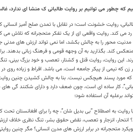
نیم که چطور می توانیم بر روایت طالبانی ک منشا ای ندارد، غا
البانی، روایت خشونت است؛ در تقابل با تمدن صلح آمیز انسانی
ا رد می کند. روایت واقعی ای از یک تفکر متحجرانه که تلاش می کن
 مدنیت محور را به چالش بکشد، اما نمی تواند ارزش های مدنی ج
منعکس کند. بگذارید به آن وجهه قومی و فرهنگ زبانی بدهند. بر
ند. این روایت، روایت قتل و کشتار، تعصب و خود بزرگ بینی، تنگ
ر زن که نیمی از پیکر جامعه است، می باشد. افراط و زیاده روی در
که مورد پسند هیچکس نیست. بنا به چالش کشیدن چنین روایت
بانی”، کار ساده ای است، چون ضعف دارد و دارای شکنند گی های 
ند برعلیه آن استفاده شود؛
ا روایت به اصطلاح “بی بدیل شان”، چه را برای افغانستان تحت ک
د؟ انتحار، انزجار و تعصب، نقض حقوق بشر، تنگ نظری خلاف ارز
 رویکرد متحجرانه در برابر ارزش های مدرن انسانی؟ مگر چنین روایت