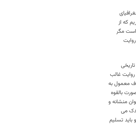
رافیای
یم که از
 است مگر
روایت
تاریخی
 روایت غالب
اف معمول به
ورت بالقوه
وان منشانه و
یدک می
 باید تسلیم