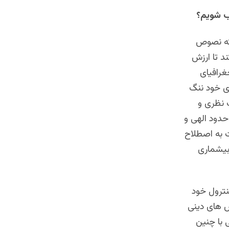
لب شویم؟
 که نصوص
د تا ارزش
غرافیای
ای خود ننگ
 نظری و
 حدود الهی و
 به اصطلاح
بیشماری
نترول خود
ش های دینی
ی با چنین