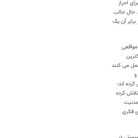
ای احراز
. حال جالب
برابر آن یک
 مواقعی
ترین
مل می کنند
و
رده اند؛
لاش کرده
 مدنیت
ی فکری
شیستی در