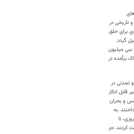
های
 تاریخی در
ی برای خلق
ل گردد.
ر سی میلیون
ک برآمده در
و تمدنی در
قابل انکار
سی و بحران
ختند. به
زی، تا
ت کردند، جز