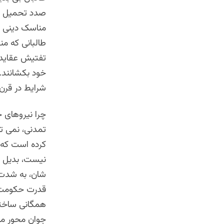
صدد تحمیل جبر
مناسک دینی ر
طالبانی که من
تفتیش عقاید،
خود بکشانند.
شرایط در قرن 
چرا نیروهای 
تمدنی، نمی تو
کرده است که ن
نیست، بدیل من
شان، به شدت 
قدرت حکومت س
همگانی ساخته 
جوان محور ما