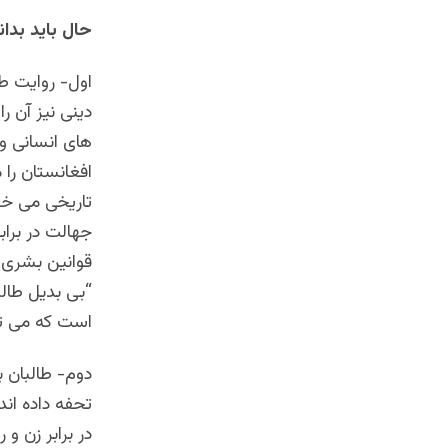
حال باید بدا
اول- روایت ط
دینی نیز آن ر
های انسانی و
افغانستان را 
تاریخی می خر
جهالت در براب
قوانین بشری 
“بی بدیل طال
است که می توا
دوم- طالبان ب
تحفه داده ان
در برابر زن و