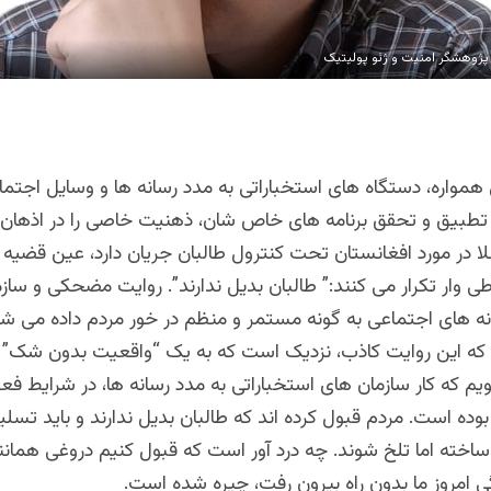
 پژوهشگر امنیت و ژئو پولیتیک
همواره، دستگاه های استخباراتی به مدد رسانه ها و وسایل اجتم
 تطبیق و تحقق برنامه های خاص شان، ذهنیت خاصی را در اذهان 
لا در مورد افغانستان تحت کنترول طالبان جریان دارد، عین قضیه
 وار تکرار می کنند:” طالبان بدیل ندارند”. روایت مضحکی و سا
ه های اجتماعی به گونه مستمر و منظم در خور مردم داده می ش
که این روایت کاذب، نزدیک است که به یک “واقعیت بدون شک” 
 که کار سازمان های استخباراتی به مدد رسانه ها، در شرایط فع
 بوده است. مردم قبول کرده اند که طالبان بدیل ندارند و باید تسلی
اخته اما تلخ شوند. چه درد آور است که قبول کنیم دروغی همانند
گی امروز ما بدون راه بیرون رفت، چیره شده است.