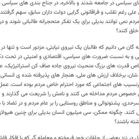
 سیاسی در جامعه شدند و بالاخره، در جناح بندی های سیاسی بر
لی رغم تقلب و فراقانونی گرایی دولت داران سابق، سهم گرفتند
دم نمی توانند بدیلی برای یک تفکر متحجرانه طالبانی شوند و در 
خلق کنند؟
 گان می دانیم که طالبان یک نیروی نیابتی، مزدور است و تنها در
 و به نسبت ضرورت های سیاسی، اقتصادی و امنیتی در تحت دک
اص قدرت های بزرگ منحیث نیروی جاده صاف کن استراتیژیک، ع
ر شان، برخلاف ارزش های ملی، هنجار های پذیرفته شده ی انسانی 
پرنسیب های اجتماعی که مورد احترام خاص مردم بوده است، عمل ک
 خصوص مردم مداخله می کنند و نامش را شریعت می گذارند و ت
 سرحدی، پشتونوالی و مناطق روستایی را بر عام مردم و در تضاد با
کنند. چگونه ممکن، سی میلیون انسان بدیلی برای چنین هیولا
شته باشند؟
ل در نزد بعضی از حلقات خود فروخته و معامله گر که با افکار فا