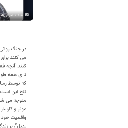
عبدالناصر نورزاد
در جنگ روانی 
می کنند برای
کنند. آنچه فع
تا ی همه طوطی
که توسط رسان
تلخ این است 
متوجه می شویم
موثر و کارساز
واقعیت خود س
بدیل”، بر زند