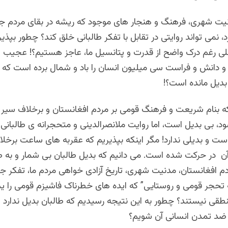
نیت شهری، فرهنگ و هنجار های موجود که ریشه در بقای مردم جغ
، نمی تواند روایتی در تقابل با تفکر طالبانی خلق کند؟ چطور بپذیر
لی رغم درک واضح از قدرت و پتانسیل ما، عاجز هستیم؟! عجیب
و دانش و فراست سی میلیون انسان را باد و شمال برده است که 
بدیل مانده است؟!
که بنام شریعت و فرهنگ قومی بر مردم افغانستان و برخلاف سیر 
، بی بدیل است، اما روایت ملانصرالدینی و متحجرانه ی طالبانی
ست و بدیلی ندارد! مگر اینکه بپذیریم که عقربه های ساعت برخل
ر حرکت شده است. می دانیم که بدیل طالبان بی شمار و به ص
دم افغانستان، مدنیت شهری، تاریخ آزادی خواهی مردم ما، تفکر ج
 تحجر قومی و روستایی” که ایده های خطرناک فاشیزم قومی را 
قی نیستند؟ چطور به این نتیجه رسیدیم که طالبان بدیل ندارد و
ضد تمدن انسانی آن شویم؟