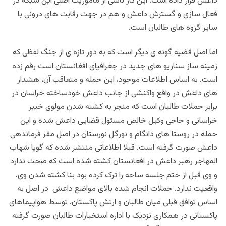
داعش قرار داده است. این کار ناشی از ماموریت اصلی این شبکه در
فعال سازی و گسترش داعش و هم در جهت رقابت های درونی با
سایر گروه های طالبان است.
اما اصل قضیه گونه ی دیگر است که به دور تازه ی از جنگ لفظی که
زمینه ساز سناریو های جدید در جغرافیای افغانستان است رقم زده
است. به اساس اطلاعات موجود، این حمله و متعاقب آن، هشدار
های داعش در واقع واکنشی از جانب داعش خودساخته خراسان در
برابر حملات طالبان است که منجر به کشته شدن مولوی خیبر
خراسانی و حاجی وکیل خالص مسئول قضایی داعش شده و این
حمله در روستا های دانگام و نورگل نورستان در اصل مقر فرماندهی
داعش صورت گرفته است. قبلا اطلاعاتی منتشر شده که گویا شهاب
المهاجر رهبر داعش در افغانستان کشته شده است که صحت ندارد
و وی قبل از ختم جلسه ساحه را ترک کرده بود بنا کشته شدن وی،
واقعیت ندارد. حملات انجام شده بالای مواضع داعش در اصل به
اساس توافق قبلی میان طالبان و ارتش پاکستان، توسط هواپیماهای
پاکستانی در همکاری نزدیک با اداره استخبارات طالبان صورت گرفته