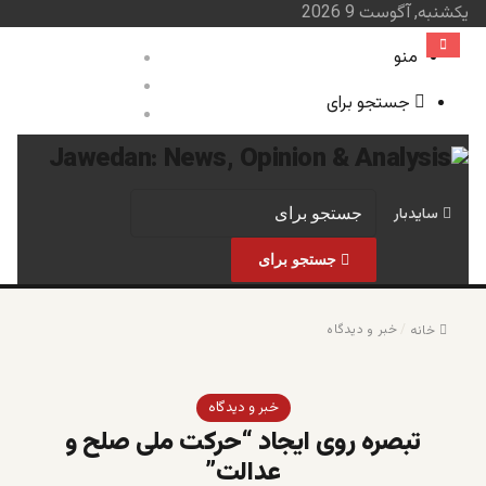
یکشنبه, آگوست 9 2026
منو
ورود
نوشته تصادفی
جستجو برای
سایدبار
صفحه نخست
خبر و 
سایدبار
جستجو برای
/
خبر و دیدگاه
خانه
خبر و دیدگاه
تبصره روی ایجاد “حرکت ملی صلح و
عدالت”