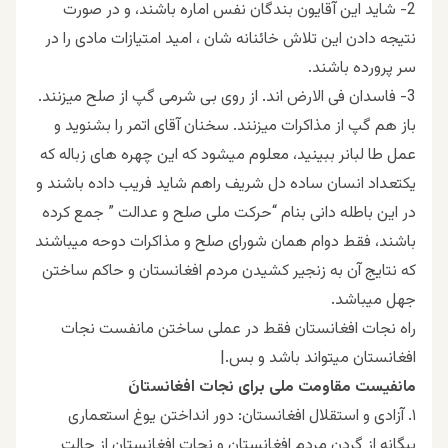
2- شاید این آقایون بندگان نفس اماره باشند، و در صورت
نتیجه دادن این تلاش خائنانه شان ، امید امتیازات مادی را در
سر پرورده باشند.
3- فاسدان فی الارض اند. از روی بی شرمی گپ از صلح میزنند.
باز هم گپ از مذاکرات میزنند. سخنان آقای اتمر را بشنوید و
عمل طا لبانر ببینید، معلوم میشود که این چهره های زباله که
یکتعداد انسان ساده دل شریف راهم شاید فریب داده باشند و
در این باطله دانی بنام “حرکت ملی صلح و عدالت ” جمع کرده
باشند، فقط دوام همان شورای صلح و مذاکرات دوحه میباشند
که نتایج آن به زنجیر کشیدن مردم افغانستان و حاکم ساختن
جهل میباشد.
راه نجات افغانستان فقط در عملی ساختن مانفست نجات
افغانستان میتواند باشد و بس.|
مانفیست مقاومت ملی برای نجات افغانستانَ
۱. آزادی و استقلال افغانستان: دور انداختن یوغ استعماری
بیگانه از گردن مردم افغانستان و نجات افغانستان از حالت