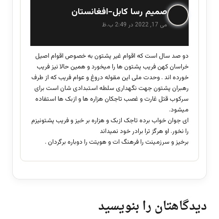
گ
صمیم رسا کابل-افغانستان
ف
می 17, 2022 در 2:49 ب.ظ
ت
:
دو صد سال است که اقوام غیر پشتون به خصوص اقوام اصیل
خراسان کهن فریب پشتون ها را میخورد و همین حالا نیز فریب
خورده اند . وحدت ملی این مقوله دروغ و عوام فریب که از طرف
رهبران پشتون جهت نگهداری سلطه استبدادی شان است برای
سرکوب قتل غارت و غصب تاجکان هزاره ها و ازبک ها استفاده
میشود.
ای جوان خواب برده تاجک ازبک و هزاره بر خیز و فریب پشتونیزم
را نخور. او هرگز ترا برادر خود نمیداند
برخیز و سرزمینت را فرهنگ ات و هویتت را دوباره برگردان .
دیدگاهتان را بنویسید