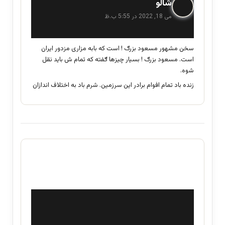
گ
شالو
ف
می 18, 2022 در 5:55 ب.ظ
ت
:
سخن مشهور مسعود بزرګ ! است که بابه مزاری مزدور ایران
است. مسعود بزرګ ! بسیار چیزها ګفته که تمام ش باید نقل
شوه.
زنده باد تمام افوام برادر این سرزمین. شرم باد به اختلاف اندازان