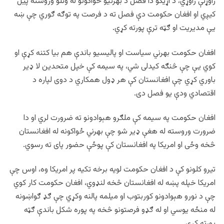
راوړنې راوړي، د اړیکو دا فصل د بهرنیو ځواکونو له وتلو وروسته پيل
کیږي او افغان حکومت دې فصل ته د فرصت په توګه ګوري چې ښه
یې مدیریت او ګټه ترې پورته کړي.
افغان حکومت بهرني سیاست او پالیسیو باندې هم بیا کتنه کړې او
کوي یې چې څنګه کیدلی شي، په سیمه کې خپل متحدین لا ډیر
باوري کړي چې افغانستان کې هر ډول همکاري د دوی لپاره د
اقتصادي ودې یو فصل دی.
افغان حکومت په سیمه کې ملګرو هېوادونو ته ضرورت لري او دا
ضرورت وروسته له هغې ډیر شو چې بهرني ځواکونه له افغانستان
څخه وځی او امریکا په افغانستان کې پوځې حضور پای ته رسوي.
تیرو کلونو کې د افغان حکومت لویه برخه تکیه پر امریکا وه، اوس چې
امریکا خپله پښه له افغانستان څخه لنډوي، افغان حکومت کار کوي
چې د نورو هېوادونو کوربتوب او میلمه پالنه وکړي چې ګډ ګواښونه
له منځه یوسي او له ګډو فرصتونو څخه په پوره شکل باندې ګټه
پورته کړي.