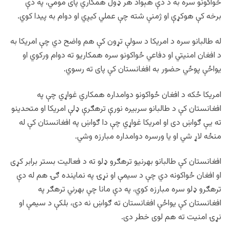
ځواکونو سره به د دې هېواد هر ډول همکاري پای مومي، په دې
برخه کې هوکړې او ژمنې شته چې عملي کیږي او دوام به پيدا کوي.
له طالبانو سره د امریکا د سولې تړون کې هم واضح دي چې امریکا به
د افغان امنیتي او دفاعي ځواکونو سره همکاریو ته دوام ورکوي او
یواځې پوځي حضور به افغانستان کې پای ته رسوي.
امریکا ځکه د افغان ځواکونو دوامداره همکاري غواړي چې په
افغانستان کې د طالبانو سربیره نورې ترهګرې ډلې امریکا او متحدینو
ته یې ګواښ دی او امریکا غواړي چې دا ګواښ په افغانستان کې له
منځه لاړ شي او یا ورسره دوامداره مبارزه وشي.
افغانستان کې طالبانو بهرنیو ترهګرو ډلو ته د فعالیت بستر برابر کړی
او افغان ځواکونه دي چې د سیمې او نړۍ په نماینده ګۍ هم له دې
ترهګرو ډلو سره مبارزه کوي، په دې مانا چې بهرني ترهګر په
افغانستان کې یواځې افغانستان ته ګواښ نه دی، بلکې د سیمې او
نړۍ امنیت ته هم لوی خطر دی.