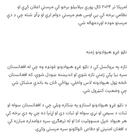
امریکا تر ۲۰۲۴ کال پورې بیلابیلو برخو کې مرستې اعلان کړي او
نظامي برخه کې یې اوس هم مرستې دوام لري او ډآډ شته چې د دې
مرستو موده اوږدمهاله شي.
ناټو غړو هېوادونو ژمنه
تازه په بروکسل کې د ناټو غړو هېوادونو غونډه وه چې له افغانستان
سره بیا پکې ژمنې تازه شوي او اندیښنه ښودل شوې، که افغانستان
څخه ټول هېوادونه لاس واخلي، یواځې ځان به باندې مشکل شي
چې وضعیت کنټرول شي.
د ناټو غړو هېوادونو استازو په ښکاره ویلي چې د افغانستان سوله او
ثبات د سیمې او نړۍ سوله او ثبات دی او اړتیا ده چې په دې برخه کې
هر هېواد خپل مسوولیت ادا او له ترهګرۍ سره دوامداره مبارزه کې
د افغان امنیتي او دفاعي ځواکونو سره مرستې وکړي.