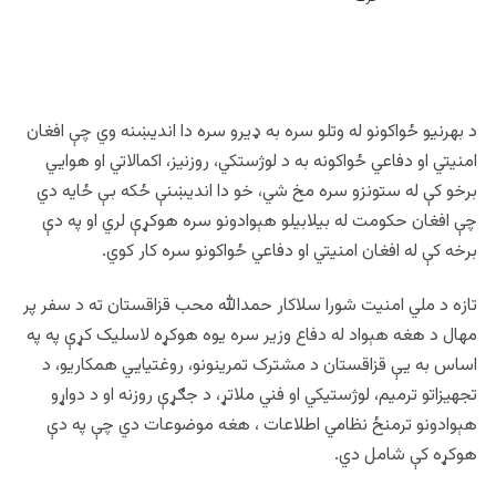
سید عبدالله پاچا
د بهرنیو ځواکونو له وتلو سره به ډيرو سره دا انديښنه وي چې افغان
امنیتي او دفاعي ځواکونه به د لوژستکي، روزنیز، اکمالاتي او هوايي
برخو کې له ستونزو سره مخ شي، خو دا اندیښنې ځکه بې ځایه دي
چې افغان حکومت له بیلابیلو هېوادونو سره هوکړې لري او په دې
برخه کې له افغان امنیتي او دفاعي ځواکونو سره کار کوي.
تازه د ملي امنیت شورا سلاکار حمدالله محب قزاقستان ته د سفر پر
مهال د هغه هېواد له دفاع وزیر سره یوه هوکړه لاسلیک کړې په په
اساس به یې قزاقستان د مشترک تمرینونو، روغتیایي همکاریو، د
تجهیزاتو ترمیم، لوژستیکي او فني ملاتړ، د جګړې روزنه او د دواړو
هېوادونو ترمنځ نظامي اطلاعات ، هغه موضوعات دي چې په دې
هوکړه کې شامل دي.