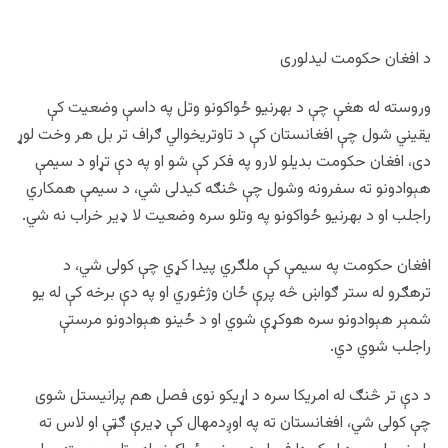
د افغان حکومت لیدلوری
وروسته له هغې چې د بهرنیو ځواکونو وتل په داسې وضعیت کې
یقیني شول چې افغانستان کې د تاوتریخوالي ګراف تر بل هر وخت لوړ
دی، افغان حکومت بدیلو لارو په فکر کې شو او په دې تړاو د سیمې
هېوادونو ته سفرونه وشول چې څنګه کیدلی شي، د سیمې همکاري
راجلب او د بهرنیو ځواکونو په وتلو سره وضعیت لا ډیر خراب نه شي.
افغان حکومت په سیمې کې ملګري پيدا کړي چې کولی شي، د
ترهګرو له ستر ګواښ څه پرې ځان وژغوري او په دې برخه کې له یو
شمېر هېوادونو سره هوکړې شوي او د ځینو هېوادونو مرستې
راجلب شوي دي.
د دې تر څنګ له امریکا سره د اړیکو نوی فصل هم پرانیستل شوی
چې کولی شي، افغانستان ته په اوږدمهال کې ډیرې ګټې او لاس ته