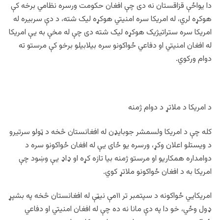
دا یواځې قزاقستان نه دی چې افغان حکومت ورسره نظامي برخه کې
هوکړه لري، له امریکا سره امنیتي هوکړه لیک شته، د دې سربیره له
امریکا سره ستراتيژيک هوکړه لیک شته دی چې له مخې به یې امریکا
له افغان امنیتي او دفاعي ځواکونو سره بیلابیلو برخو کې مرستو ته
دوام ورکوي.
د امریکا د ملاتړ د دوام ژمنه
کله چې د امریکا ولسمشر جوبایډن له افغانستان څخه د ټولو سرتیرو
د ویستلو اعلان وکړ، ورسره یو ځای یې له افغان ځواکونو سره د
دوامداره همکاریو او مرستو ژمنه بیا تازه کړه او ډاډ یې وښود چې
امریکا به د افغان ځواکونو ملاتړ کوي.
امریکايي ځواکونه د سپتمبر تر ۱۱مې نیټې له افغانستان څخه په بشپړ
ډول وځي، خو دا په دې مانا نه ده چې له افغان امنیتي او دفاعي