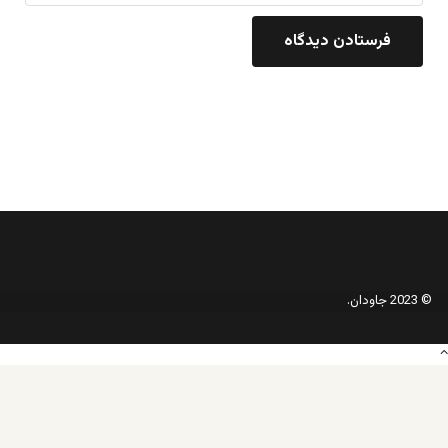
© 2023 جاودان.
دکمه
بازگشت
به
بالا