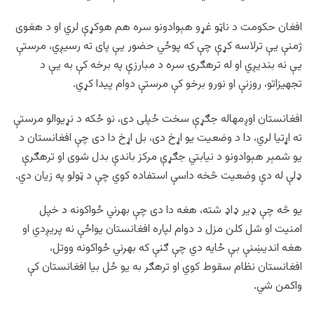
افغان حکومت د ناټو غړو هېوادونو سره هم هوکړې لري او د هغوی
ژمنې یې ترلاسه کړې چې که پوځي حضور یې پای ته رسیږي، مرستې
یې نه بندیږي او له ترهګرۍ سره د مبارزې په برخه کې به یې د
تجهیزاتو، روزنې او نورو برخو کې مرستې دوام پيدا کړي.
افغانستان اوږمهاله جګړې سخت ځپلی دی، نو ځکه د نړیوالو مرستې
ته اړتیا لري، دا د وضعیت یو اړخ دی، بل اړخ دا دی چې افغانستان د
یو شمېر هېوادونو د نیابتي جګړې مرکز باندې بدل شوی او ترهګرې
ډلې له دې وضعیت څخه داسې استفاده کوي چې د ټولو په زیان دي.
یو څه چې ډیر ډاډ شته، هغه دا دی چې بهرني ځواکونه د خپل
امنیت او شل کلن مزل د دوام لپاره افغانستان یواځې نه پریږدي او
هغه اندیښنې بې ځایه دي چې ګنې که بهرني ځواکونه ووتل،
افغانستان نظام سقوط کوي او ترهګر به یو ځل بیا افغانستان کې
واکمن شي.