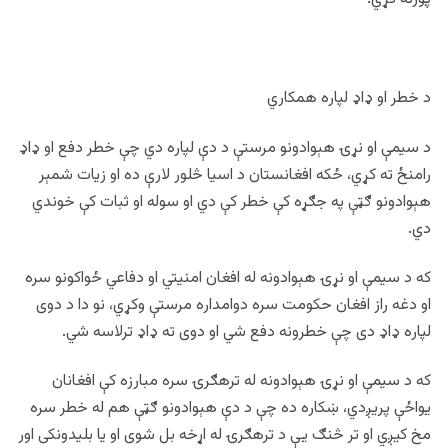
د خطر او ډاډ لپاره همکاري
د سیمې او نړۍ هېوادونو مرستې د دې لپاره دي چې خطر دفع او ډاډ
رامنځ ته کړي، ځکه افغانستان د اسیا څلور لارې ده او زیات شمېر
هېوادونو ګټې په جګړه کې خطر کې دي او سوله او ثبات کې خوندي
دي.
که د سیمې او نړۍ هېوادونه له افغان امنیتي او دفاعي ځواکونو سره
او دغه راز افغان حکومت سره دوامداره مرستې وکړي، نو دا د دوی
لپاره ډاډ دی چې خطرونه دفع شي او دوی ته ډاډ ترلاسه شي.
که د سیمې او نړۍ هېوادونه له ترهګرۍ سره مبارزه کې افغانان
یواځې پریږدي، ښکاره ده چې د دې هېوادونو ګټې هم له خطر سره
مخ کیږي او تر څنګ یې د ترهګرۍ له اړخه بل شوی او یا بلیدونکی اور