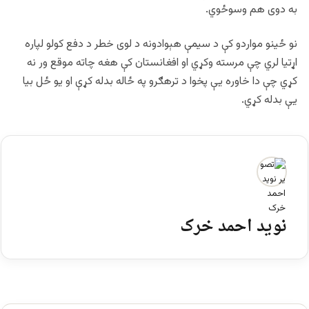
به دوی هم وسوځوي.
نو ځینو مواردو کې د سیمې هېوادونه د لوی خطر د دفع کولو لپاره
اړتیا لري چې مرسته وکړي او افغانستان کې هغه چاته موقع ور نه
کړي چې دا خاوره یې پخوا د ترهګرو په ځاله بدله کړې او یو ځل بیا
یې بدله کړي.
نوید احمد خرک