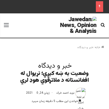
جستجو برای
منو
خانه
/
خبر و دیدگاه
خبر و دیدگاه
وضعیت به ښه کیږي؛ نړیوال له
افغانستانه د ملاتړقوي هوډ لري
نوید احمد خرک
ژوئن 24, 2021
0
خواندن این مطلب 5 دقیقه زمان میبرد