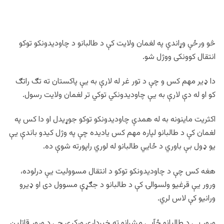
څو ورځې وړاندې په لغمان ولایت کې د طالبانو د چاودیدونکو توکو
انتقال کوونکی ووژل شو.
دا ډير مهم کس و چې د تور غر له لارې به یې پاکستان ته تګ راتګ
کو او له دې لارې به یې چاودیدونکي توکي تر لغمان ولایت رسول.
اکثریت ماینونه به له همدې چاودیدونکو توکو جوړیدل او دا کس په
لغمان کې د طالبانو لپاره مهم کس یادیده چې په وژل کیدو باندې یې
یو ډول بې باوري د ځايي طالبانو له لوري راپورته شوې ده.
هغه کس چې د چاودیدونکو توکو د انتقال مسوولیت یې درلوده،
ورور یې قرغیو ولسوالۍ کې د طالبانو د جګړې مسوول دی او ډيرو
ورانیو کې لاس لري.
ورور یې د طالبانو ځآیي مشرانو ته خبرداری ورکړی چې د ورور قاتلین