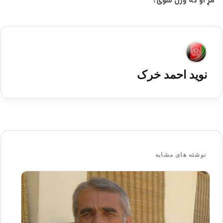
مړ او که وژل شوی؟
نوید احمد خرک
نوشته های مشابه