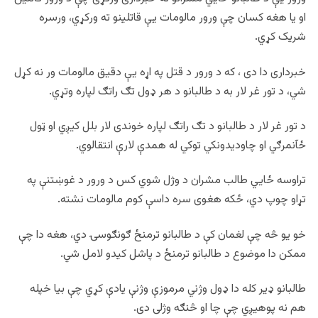
او یا هغه کسان چې ورور مالومات یې قاتلینو ته ورکړي، ورسره
شریک کړي.
خبرداری دا دی ، که د ورور د قتل په اړه یې دقیق مالومات ور نه کړل
شي، د تور غر لار به د طالبانو د هر ډول تګ راتګ لپاره وتړي.
د تور غر لار د طالبانو د تګ راتګ لپاره خوندی لار بلل کیږي او ټول
ځآنمرګي او چاودیدونکي توکي له همدې لارې انتقالوي.
تراوسه ځایي طالب مشران د وژل شوي کس د ورور د غوښتنې په
تړاو چوپ دي، ځکه هغوی سره داسې کوم مالومات نشته.
خو یو څه چې لغمان کې د طالبانو ترمنځ ګونګوسۍ دي، هغه دا چې
ممکن دا موضوع د طالبانو ترمنځ د پاشل کیدو لامل شي.
طالبانو ډير کله دا ډول وژني مرموزې وژنې یادې کړي چې بیا خپله
هم نه پوهیږي چې چا او څنګه وژلی دی.