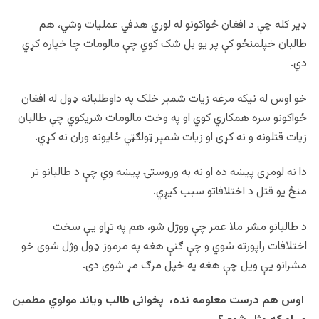
ډير کله چې د افغان ځواکونو له لوري هدفي عملیات وشي، هم
طالبان خپلمنځو کې پر یو بل شک کوي چې مالومات چا خپاره کړي
دي.
خو اوس له نیکه مرغه زیات شمېر خلک په داوطلبانه ډول له افغان
ځواکونو سره همکاري کوي او په وخت مالومات شریکوي چې طالبان
زیات قتلونه و نه کړی او زیات شمېر ټولګټي ځایونه وران نه کړي.
دا نه لومړی پيښه ده او نه به وروستۍ پيښه وي چې د طالبانو تر
منځ یو قتل د اختلافاتو سبب کیږي.
د طالبانو مشر ملا عمر چې ووژل شو، هم په تړاو یې سخت
اختلافات راپورته شوي و چې ګنې هغه په مرموز ډول وژل شوی خو
مشرانو یې ویل چې هغه په خپل مرګ مړ شوی دی.
اوس هم درست معلومه نده، پخوانی طالب ویاند مولوي مطمین