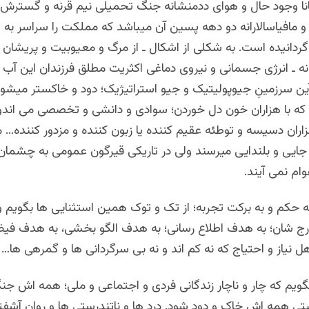
ا وجود حال و هوای ددمنشانه جنگ تحمیلی نیم قرنه و گسترش
و مافیاسالارانه دو دهه پسین آن میباشد که مملکت را سراسر به ع
ردانیده است. به شکلی از اشکال ـ از مرگ و معیوبیت و پریشان روا
انه ـ انرژی جسمانی و نیروی دماغی اکثریت مطلق فرزندان این آب 
ین سرزمینِ جیوپولیتیک و جیو استراتیژیک؛ دود و خاکستر میشود
 که با هزاران خون دل خوردن؛ سوادی و دانشی و تخصصی می اندوزن
ران دسیسه و توطئه عقیم کننده یا زبون کننده و مزدور کننده… م
ه جایی و بلندایی میرسند ولی در تاریکی قیرگون عمومی به چشما
ام نمی آیند.
 به حکم و به برکت تجربه؛ از تک و توک همین استثنایی ها بگویم و
رج شان؛ به هدف اطلاع رسانی؛ به هدف الگو بخشی، به هدف فی
هل نیاز و احتیاج که نه کم اند و نه بی سرگردانی ها و گمرهی ها…
 بگویم که چار و ناچار زندگانی فردی و اجتماعی و ملی؛ همه اش 
ی همه اش خاک و دود شود. درد ها و ناتندرستی ها و روان آشفتگی