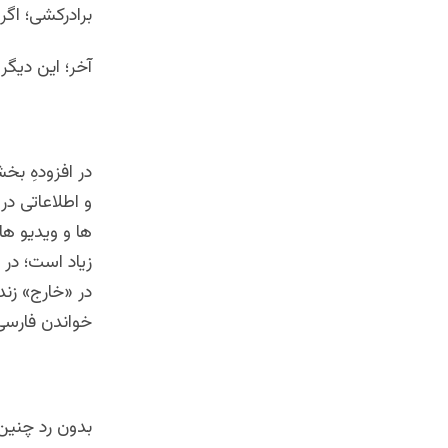
برادرکشی؛ اگر
آخر؛ این دیگر
در افزودهِ ب
و اطلاعاتی د
ها و ویدیو ها
زیاد است؛ در 
در «خارج» زند
خواندن فارسی م
بدون رد چنین