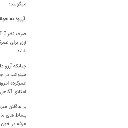
میگویند:
آرزو؛ به جو
صرف نظر آز آن
آرزو برای عم
باشد.
چنانکه آرزو د
میتوانند در 
عمرکرده امرو
اعتلای آگاهی
بر عاقلان مب
بساط های مات
غرقه در خون و