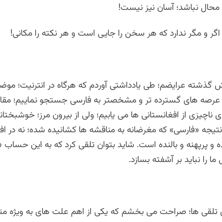
 محال نباشد؛ آسان نیز نیست!
 اگر و مگر ندارد که هر سخن را جایی است و هر نکته را مکانی!
خش گذشته عرایضم؛ طی یادداشتی آوردم که هرگاه در انترنیت؛ مو
ر عرصه های گسترده تر و مشخصتر به فارسی جستجو نماییم؛ مقال
ی ناچیزی از افغانستانی ها می یابیم؛ ولی از بیرون مرز؛ خوشبختان
نتیجه «فارسی» که مغرضانه به مناقشه ها کشانیده شده؛ نه در اف
ه و پرپهنه و بالنده است. شاید بتوان تلقی کرد که به این حساب 
ا را نباید بر آشفته بسازد.
 تلقی ها؛ صراحت می بخشم که یکی از اهم علت های به ویژه متآ