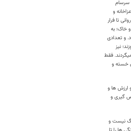
 سرسام
زاخانه و
نی تا فرار
و خاک؛ به
. و تعدادی
د؛ نیز
یگردند. فقط
ن خسته و
 ارزش ها و
ض گیری و
جنگ نیست و
 ها را تا