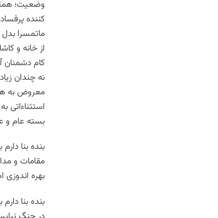
وضعیت؛ همان
کننده پرفساد 
ماتمسرا بدل گ
از خانه و کاش
کام دشمنان آ
نه چندان زیاد
معروض به هزا
استثناءاتی ب
بسته عام و عو
بنده بنا دارم
مقامات و مدا
بهره اندوزی ا
بنده بنا دارم
در جنگ نبایست