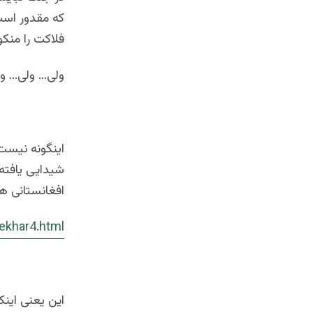
که مقدور است؛
فلاکت را من
ولی… ولی… ول
اینگونه نیست 
شیدایی یافته 
افغانستانی ها
tekhar4.html
این یعنی اینک