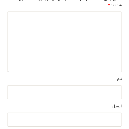
شده‌اند
*
د
ی
د
گ
ا
ه
*
نام
ایمیل