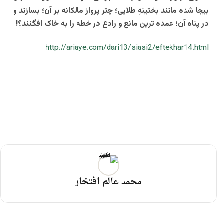
بیجا شده مانند بختینهِ طلایی؛ چتر پرواز مالکانه بر آن؛ بسازند و
در پناه آن؛ عمده ترین مانع و رادع در خطه را به خاک افگنند؟!
http://ariaye.com/dari13/siasi2/eftekhar14.html
محمد عالم افتخار