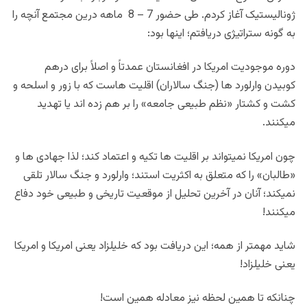
ژونالیستیک آغاز کردم. طی حضور 7 – 8 ماهه درین مجتمع آنچه را
به گونه ستراتیژی دریافتم؛ اینها بود:
دوره موجودیت امریکا در افغانستان عمدتاً و اصلاً برای درهم
کوبیدن وارلورد ها (جنگ سالاران) اقلیت هاست که با زور و اسلحه و
کشت و کشتار «نظم طبیعی جامعه» را بر هم زده اند یا تهدید
میکنند.
چون امریکا نمیتواند بر اقلیت ها تکیه و اعتماد کند؛ لذا جهادی ها و
«طالبان» را که متعلق به اکثریت استند؛ وارلورد و جنگ سالار تلقی
نمیکند؛ آنان در آخرین تحلیل از موقعیت تاریخی و طبیعی خود دفاع
میکنند!
شاید مهمتر از همه؛ این دریافت بود که خلیلزاد یعنی امریکا و امریکا
یعنی خلیلزاد!
چنانکه تا همین لحظه نیز معادله همین است!