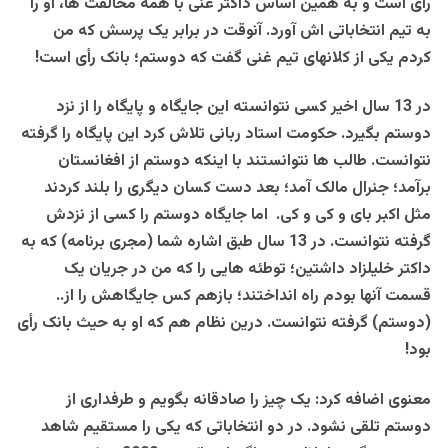
رأی است و به همین اساس داکتر غنی با همه مخالفت ها، او را
به تیم انتخاباتی اش آورد. آنوقت در برابر یک پرسش که من
کردم یکی از کلانهای تیم غنی گفت که دوستم؛ بانک رأی است!
در 13 سال اخیر کسی نتوانسته این جایگاه و پایگاه را از نزد
دوستم بگیرد. حکومت استاد ربانی تلاش کرد این پایگاه را گرفته
نتوانست. طالب ها نتوانستند با اینکه دوستم از افغانستان
برآمد؛ جنرال مالک آمد؛ بعد دست کسان دیگری را بلند کردند
مثل اکبر بای و کی و کی. اما جایگاه دوستم را کسی از نزدش
گرفته نتوانست. در 13 سال طبق اشاره شما (مجری برنامه) که به
داکتر خلیلزاد داشتین؛ توطئه هایی را که من در جریان یک
قسمت آنها بودم راه انداختند؛ بازهم کس جایگاهش را از..
(دوستم) گرفته نتوانست. درین نظام هم که او به حیث بانک رأی
بود!
معنوی اضافه کرد: یک چیز را صادقانه بگویم و طرفداری از
دوستم تلقی نشود. در دو انتخاباتی که یکی را مستقیم شاهد