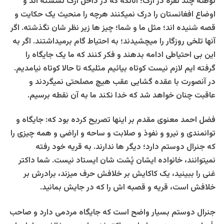
توطئه چند نفره در ارگ؛ آنانکه که در داخل ارگ نشسته اند و
اوضاع افغانستان را درک نمیکنند هرچه را منحیث یک حکایت و
قصه شنیده اند؛ مثل ما و شما؛ چیز ها زیر نظر شان نگذشته. اگر
آنها تلخی روزگار را میچشیدند؛ به احتیاط گام برمیداشتند. اگر به
این بی احتیاطی ادامه بدهند و فکر کنند که ما یک جایگاه را
گرفته ایم لازم نیست کوتاه بیائیم مثلیکه تا حالا کوتاه نیامدیم.
در آنصورت با عقده گشایی عقب هیچ مصلحتی نمیگردند و
عاقبت چنان خواهد شد که خدا نکند ما به آن نقطه برسیم.
فضل احمد معنوی مقدم بر اینها تصریح کرده بود که: جایگاه و
توانمندی و نیرو و نفوذ و صلابت و ساحه و اراضی و همه چیزی را
که جنرال دوستم دارد؛ دیگر ها ندارند. به قریه خود رفته
نمیتوانند، خانواده ایشان پُشت شان ایستاد نیست. شما داکتر
غنی را ببینید، یک کاکایش بر خلافش حرف میزند، برادرش بر
خلافش است، قریه و قصبه اش را که در جایش بمانید.
جنرال دوستم بسیار واضح است که جایگاه مردمی دارد و صاحب