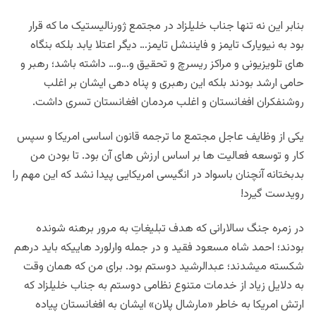
بنابر این نه تنها جناب خلیلزاد در مجتمع ژورنالیستیک ما که قرار
بود به نیویارک تایمز و فایننشل تایمز… دیگر اعتلا یابد بلکه بنگاه
های تلویزیونی و مراکز ریسرچ و تحقیق و…و… داشته باشد؛ رهبر و
حامی ارشد بودند بلکه این رهبری و پناه دهی ایشان بر اغلب
روشنفکران افغانستان و اغلب مردمان افغانستان تسری داشت.
یکی از وظایف عاجل مجتمع ما ترجمه قانون اساسی امریکا و سپس
کار و توسعه فعالیت ها بر اساس ارزش های آن بود. تا بودن من
بدبختانه آنچنان باسواد در انگیسی امریکایی پیدا نشد که این مهم را
رویدست گیرد!
در زمره جنگ سالارانی که هدف تبلیغاتِ به مرور برهنه شونده
بودند؛ احمد شاه مسعود فقید و در جمله وارلورد هاییکه باید درهم
شکسته میشدند؛ عبدالرشید دوستم بود. برای من که همان وقت
به دلایل زیاد از خدمات متنوع نظامی دوستم به جناب خلیلزاد که
ارتش امریکا به خاطر «مارشال پلان» ایشان به افغانستان پیاده