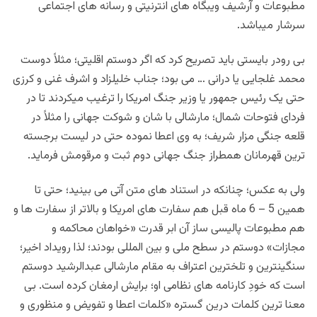
مطبوعات و آرشیف ویبگاه های انترنیتی و رسانه های اجتماعی
سرشار میباشد.
بی رودر بایستی باید تصریح کرد که اگر دوستم اقلیتی؛ مثلاً دوست
محمد غلجایی یا درانی … می بود؛ جناب خلیلزاد و اشرف غنی و کرزی
حتی یک رئیس جمهور یا وزیر جنگ امریکا را ترغیب میکردند تا در
فردای فتوحات شمال؛ مارشالی با شان و شوکت جهانی را مثلاً در
قلعه جنگی مزار شریف؛ به وی اعطا نموده حتی در لیست برجسته
ترین قهرمانان همطراز جنگ جهانی دوم ثبت و مرقومش فرماید.
ولی به عکس؛ چنانکه در استناد های متن آتی می بینید؛ حتی تا
همین 5 – 6 ماه قبل هم سفارت های امریکا و بالاتر از سفارت ها و
هم مطبوعات پالیسی ساز آن ابر قدرت «خواهان محاکمه و
مجازات» دوستم در سطح ملی و بین المللی بودند؛ لذا رویداد اخیر؛
سنگینترین و تلخترین اعتراف به مقام مارشالی عبدالرشید دوستم
است که خودِ کارنامه های نظامی او؛ برایش ارمغان کرده است. بی
معنا ترین کلمات درین گستره «کلمات اعطا و تفویض و منظوری و