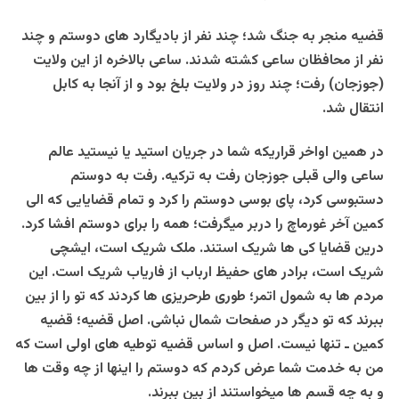
قضیه منجر به جنگ شد؛ چند نفر از بادیگارد های دوستم و چند
نفر از محافظان ساعی کشته شدند. ساعی بالاخره از این ولایت
(جوزجان) رفت؛ چند روز در ولایت بلخ بود و از آنجا به کابل
انتقال شد.
در همین اواخر قراریکه شما در جریان استید یا نیستید عالم
ساعی والی قبلی جوزجان رفت به ترکیه. رفت به دوستم
دستبوسی کرد، پای بوسی دوستم را کرد و تمام قضایایی که الی
کمین آخر غورماچ را دربر میگرفت؛ همه را برای دوستم افشا کرد.
درین قضایا کی ها شریک استند. ملک شریک است، ایشچی
شریک است، برادر های حفیظ ارباب از فاریاب شریک است. این
مردم ها به شمول اتمر؛ طوری طرحریزی ها کردند که تو را از بین
ببرند که تو دیگر در صفحات شمال نباشی. اصل قضیه؛ قضیه
کمین ـ تنها نیست. اصل و اساس قضیه توطیه های اولی است که
من به خدمت شما عرض کردم که دوستم را اینها از چه وقت ها
و به چه قسم ها میخواستند از بین ببرند.