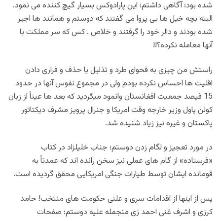
شده بود؛ آگاهی داشتم؛ این پارادوکس بسیار گیچ کننده می نمود.
البته بچه خیل ها بی پروا می گفتند که دوستم و همانند ها اجیر
شده بودند و دالر خود را گرفتند و خلاص . کس که سر مملکت با
آنها معامله نکرده؟!!
راستش من چیزی به فحوای طرد و تذلیل یا حذف و فراری دادن
اقلیت ها احساس نکرده بودم ولی در مجموع نفوس آنها در حدود
15 فیصد جمعیت افغانستان وانمود میگردید که بعد ها عیناً از زبان
کولن پاول وزیر خارجه وقت امریکا و جنرال پرویز مشرف دیکتاتور
پاکستان و غیره نیز زیاد شنیده شد.
در مورد تعجیز و لگام زدن دوستم؛ جناب خلیلزاد در کتاب
«فرستاده» از گام های عملی نیز سخن رانده اند که عمدتاً به
قومانده ایشان توسط طیارات جنگی امریکایی محقق گردیده است.
پس از اینها از اقدامات سری و علنی حکومت های منتخب! حامد
کرزی و اشرف غنی احمد زی منجمله علیه دوستم؛ صفحات