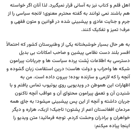
اهل قلم و کتاب نیز به آسانی قرار نمیگیرد. لذا آنان اگر خواسته
هم باشند نمی توانند به گفته محترم معنوی؛ لانجه سیاسی را از
جرم و جنایت عادی و پیشبینی شده در قوانین و متون فقهی و
عرف؛ تمیز و تفکیک کنند.
به هر حال بسیار خوشبختانه یکی از وطنپرستان کشور که احتمالاً
افسر بلند دست نظامی پیشین و صاحب امکانات بی بدیل
دسترسی به اطلاعات پُشت پرده سیاست ها و جریانات پیرامون
شبکه ها واحزاب و دولت هاست؛ درین استقامت زبان گشوده و
آنچه را که لازمی و سازنده بوده؛ بیرون داده است. من به
اظهارات این هموطن در ویدیویی روی یوتیوب تماس یافتم و با
شنیدن آن و تعمق پیرامون محتوای آن و عواقب آنچه تاکنون
جریان داشته و آنچه از این پس پیشبینی میشود؛ به جای همه
مردمان افغانستان اعم از پشتون؛ تاجیک؛ ازبک، هزاره و دیگر
خواهران و برادران وحشت کردم. توجه فرمائید؛ متن ویدیو را
اینجا پیاده میکنم: