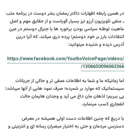
در همین رابطه اظهارات داکتر رمضان بشر دوست در برنامه مثب
ـ منفی تلویزیون آرزو نیز بسیار گویاست و از حقایق مهم و اصل
ماهیت توطئه سیاسی بودن برخورد ها با جنرال دوستم در عین
انتقادات بارز بر خود دوستم؛ پرده دری میکند. که آنرا درین
آدرس دیده و شنیده میتوانید:
https://www.facebook.com
/
YouthsVoicePage/videos
/
1306650096063366/
اما زمانیکه ما و شما به اطلاعات عمقی تر و حاکی از جریانات
سیستماتیک که موارد بر شمرده؛ صرف نمود هایی از آنها میباشد؛
پی ببریم؛ اذهان مان داغ می آید و وجدان هایمان حالت
انفجاری کسب مینماید.
با دریغ که چنین اطلاعات دست اولی همیشه در معرض
دسترسی مردمان و حتی به اختیار مبصران رسانه ای و انترنیتی و