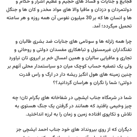
فجایع و جنایات و فساد های حجیم و عظیم اشرار و حکام و
دولتمردان و دزدان و مافیا والا های مواد مخدر و کان ها و جنگل
ها و انسان ها که بر 30 میلیون نفوس آن همه روزه و هر ساعته
تحمیل میگردد؛ آمد.
چرا همه زلزله ها و سونامی های جنایات ضد بشری طالبان و
تفنگداران غیرمسئول و تباهکاری مفسدان دولتی و روحانی و
تجاری و مافیایی سالیان و همین امسال خم بر ابروی تان نیاورد
ولی یک تصفیه حساب کوچک میان دو سیاستمدار محلی آنهم بر
چنین زمینه های هول انگیز ریشه دار در ارگ و راس قدرت
دولتی؛ شما را نگران و هراسان گردانید؟؟
شما در شرمگاه جناب ایشچی در شفاخانه های بگرام تان؛ چه
چیز وخیمی یافتید که همانند در گرفتن یک جنگ هستوی به
تلاش و تکاپوی افتاده زمین و زمان را به لرزه انداختید.
دیگران که از روی بیرونداد های خود جناب احمد ایشچی جز