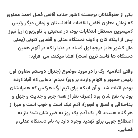
یکی از حقوقدانان برجسته کشور جناب قاضی فضل احمد معنوی
که زمانی معاون قاضی القضات افغانستان و زمانی دیگر رئیس
کمیسوین مستقل انتخابات بود، در صحبتی با تلویزیون آریا نیوز
پس از اینکه کان و کیف دستگاه عدلی و قضایی کنونی (یعنی
مال کشور حایز درجهِ اول فساد در دنیا را که در آنهم همین
دستگاه ها فاسد ترین است) افشا میکند، می افزاید:
وقتی اعلامیه ارگ را در مورد موضوع (جنرال دوستم معاون اول
رئیس جمهور و اتهام وارده بر وی) دیدم ادعایی که قبلا کرده
بودم اثبات شد. و آن اینکه برای تیم ارگ هرکس که همرایشان
بود به نفع شان بود (صرف نظر از همه جرم و جنایت و جهل و
بداخلاقی و فسق و فجور)، آدم نیک است و خوب است و مبرا از
هر گناه هست. اگر یک آدم یک روز به ضرر شان شد؛ باز به
اصطلاح چوبی برای تهدید وجود دارد به نام دستگاه عدلی و
قضایی.