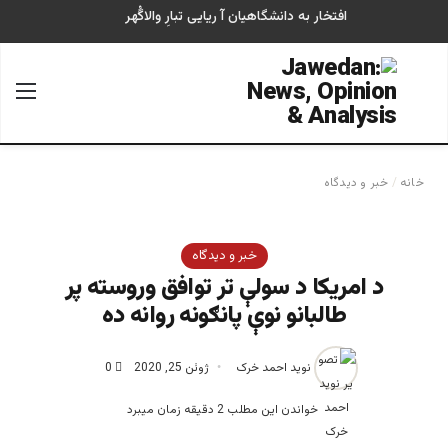
افتخار به دانشگاهیان آ ریایی تبارِ والاگُهر
جستجو برای
منو
خانه
/
خبر و دیدگاه
خبر و دیدگاه
د امریکا د سولې تر توافق وروسته پر
طالبانو نوې پانګونه روانه ده
نوید احمد خرک
ژوئن 25, 2020
0
خواندن این مطلب 2 دقیقه زمان میبرد