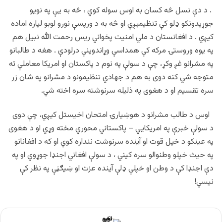
. د دې نسل څه کسان به اوس سوله کوي ، څه به یې په نویو
جوړیدونکو ډلو کې تنظیمیږي او څه به د ورپسې نورو لوبو لپاره اماده
کیږي . د افغانستان د ملي امنیت پخواني ریس رحمت الله نبیل هم
په یوه وروستۍ مرکه کې همداسې وړاندوینې درلودې . هغه د طالبانو
په مشرانو غږ وکړ، چې د سولې په نوم د پاکستان او امریکا معاملې ته
متوجه شي کنه دوی به هم د جهادي تنظیمونو د مشرانو په شان زر
سره تقسیم او د هغوی په ذلیله سرنوشته سره اخته شي.
اوس د طالب مشرانو د هوښیارۍ امتحان اخیستل کیږي، چې دوی
د سولې خبرې په امریکايي – پاکستاني محوري مخته وړي او د هغوی
په عینکو د خپل قوت او آینده سرنوشت ننداره کوي او که د افغانانو
په حیث خپلو وطنوالو سره کیني ، د سولې افغاني اجنډا جوړوي او په
دې اجنډا کې د وطن او خپلې ډلې آینده عزت او ښیګڼې په نظر کې
نیسي!