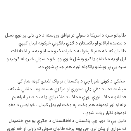
طالبانو سره د امریکا د سولې تر توافق وروسته د دې ډلې پر نوي نسل
د متحده ایالاتو او پاکستان د ګډې پانګونې څرکونه لیدل کیږي.
طالبان که څه هم لا پخوا نه د خپلمنځیو مسایلو په سر اختلافات
لرل او په مختلفو ډلګیو وېشل شوي وو، خو د سولې خبرو له ګرمیدو
سره یې پر وېشلو پانګونه نوره هم جدي شوې ده.
مخکې د کوټې شورا چې د پاکستان تر واک لاندې کوټه ښار کې
مېشته ده ، د دغې ډلې محوري او مرکزي هسته وه . حقاني شبکه ،
فدایانو محاذ ، توړې بوړې محاذ ، د ملا نیازي ډله ، د صدر ابراهیم
ډله او نور نومونه هم وخت په وخت اوریدل کیدل ، خو اوس د دغو
نومونو تکرار زیات شوی .
دلیل یې دا دی، چې پاکستان د افغانستان د جګړې یو مخ ختمیدل
نه غواړي او پلان لري چې یوه برخه طالبان سولې ته راولي او څه نورې