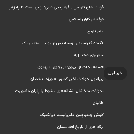
قرائت های تاریخی و فراتاریخی دینی؛ از بن بست تا پادزهر
فرقه تبهکاران اسلامی
علم تاریخ
«آینده فدراسیون روسیه پس از پوتین؛ تحلیل یک
سناریوی محتمل»
افسانه نجات از بیرون؛ از رجوی تا پهلوی
خبر فوری
پیرامون حوادث اخیر کشور به ویژه بدخشان
تحولات بدخشان؛ نشانه‌های سقوط یا پایان مأموریت
طالبان
کاوشِ چندو‌چونِ ماتریالیسم دیالکتیک
برگه های از تاریخ افغانستان