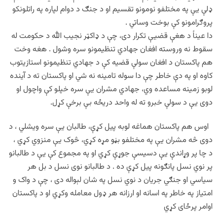
ډلې یې په مختلفو نومونو تقسیم او د جنګ د دوام لپاره په راتلونکو
پروګرامونو کې بوخت وساتي .
دا عیناً د هغې قضیې تکرار دی، چې د ډاکټر نجیب الله د حکومت له
سقوط نه وروسته افغان جهادي تنظیمونو سره وشول . هغه وخت
هم پاکستان د افغان سولې قضیه کې د جهادي تنظیمونو استازیتوب
کاوه او په دې خاطر چې دا سوله تامینه نه شي او پاکستان ته د آینده
لوبو زمینه مساعده وي، جهادي مشران یې سره خپلو کې واچول او
دوی یې د سولې خبرو ته له واحد دریځه بې برخې کړل.
اوس هم پاکستان هماغه لوبه پيل کړې، طالبان یې سره ویشلي ، د
دوی څه مشران یې په مختلفو بڼو مړه کړي، څوک یې منزوي کړي ،
د چا پر وړاندې یې دسیسې جوړې کړي او په مجموع کې یې د طالبانو
پر نوي نسل پانګونه پيل کړې ده . د طالبانو نوی نسل د بل هر
سیاسي او جنګي جریان د نوي نسل په شان لېواله دی ، چې د واک و
امتیاز په خاطر په اسانه او ارزانه هر ډول معامله وکړي او د پاکستان
اوامر پرځای کړي