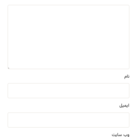
د
ی
د
گ
ا
ه
*
نام
ایمیل
وب‌ سایت