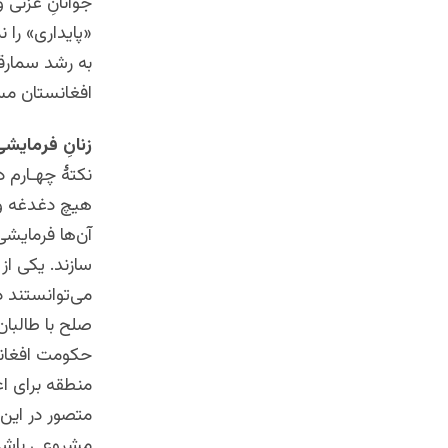
جوانانِ غزنی 
«پایداری» را
به رشد سمارقی
افغانستان م
زنانِ فرمایش
نکتۀ چهـارم د
هیچ دغدغه و 
آن‌ها فرمایشی
سازند. یکی از
می‌توانستند د
صلح با طالبان
حکومت افغانس
منطقه برای اع
متصور در این 
مشروعی‌ باشد 