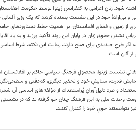
شته شود. زنانِ اعزامی به کنفرانسِ ژینوا توسط حکومت افغانستان
 و بی‌ارادۀ خود در این نشست بسنده کردند که یک وزیر آلمانی به‌
تری از زمین و فضای افغانستان، بر اهمیتِ حفظ دستاوردهای جامع
انی نشدنِ حقوق زنان در پایانِ این روند تأکید ‌ورزید و به یادِ آقای
که اگر طرحِ جـدیدی برای صلح دارند، رعایتِ این نکته، شرط اساسی 
 از آنان است.
غانیِ نشست ژینوا، محصولِ فرهنگِ سیاسیِ حاکم بر افغانستان 
مایش قدرت، ستایشِ خود و تحقیر دیگری، کم‌دقتی و سطحی‌نگری 
استعداد و طرد دلیل‌آورانِ پُراستعداد، از مؤلفه‌های اساسیِ آن شمر
ت وحدت ملی به این فرهنگ چنان خو گرفته‌اند که در نشستی ب
یز نتوانستند خویِ خود را کنترل کننـد.