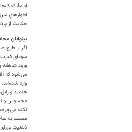
ادامۀ کمک‌های
اطوارهایِ سرز
حکایت از پرت‌ب
بینوایانِ محاف
اگر از طرح صل
سودایِ قدرت ا
ورود شاهانه 
وارد شده‌اند.
هلمند و زابل، 
محسوس و نامح
نکته می‌چرخی
مصمم به ساخت‌
ذهنیتِ وزرای 