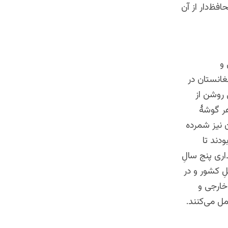
فظ‌دار از آن
 و
غانستان در
 روشن از
هر گوشۀ
ن نیز شمرده
ودند تا
اری پنج سالِ
ِ کشور و در
خارجی و
مل می‌کنند.