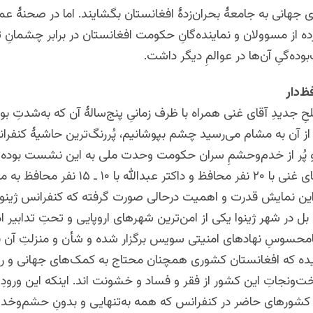
 جهانی به جامعۀ بحران‌زدۀ افغانستان بگشایند. اما در صحنۀ عمل
ده از مسوولان و نماینده‌گانِ حکومت افغانستان در برابر چشمانِ ت
وده‌گیِ آن‌ها در عوالمِ دیگر داشت.
ظ‌دار
حِ جدیدِ آقای غنی همراه با ظرف زمانیِ پنج‌سالۀ آن که به‌شدتِ بو
ز آن به مشام می‌رسید چشم بپوشانیم، پُررنگ‌ترین حاشیۀ کنفران
و پُر از خدم‌وحشمِ سران حکومت وحدت ملی به این نشست بوده
می‌شود که آقای غنی با ۲۰ نفر محافظ و داکتر عبدالل
 این نمایش قدرت و اهمیت درحالی صورت گرفته که کنفرانس ژینوا 
بل در شهر ژینوا یکی از امن‌ترین شهرهای اروپایی و تحتِ تدابیر ام
سوسِ نهادهای امنیتی سویس برگزار شده و شأن و منزلتِ آن نیز
ده که افغانستان کشوری همچنان محتاج به کمک‌های جهانی و رهب
ونجاتِ این کشور از فقر و فساد و خشونت اند. اینکه این ورودِ پُ
کشورهای حاضر در کنفرانس که همه به‌تنهایی و بدونِ ‌حشم‌وخدم