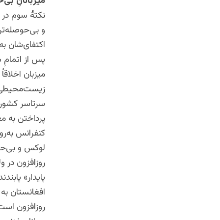
میزبانانِ بی‌
نکتۀ سوم در ا
و بی‌حوصله‌تر
اکتفای‌شان به
پس از اتمامِ 
میزبان اخلاقا
زیست‌محیطی به
سرتاسر کشور،
پرداختن به مع
کنفرانس به‌رو
لوکس و بی‌حو
روزافزون در و
پایدار» پابندن
افغانستان به
روزافزون است.