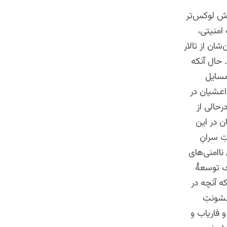
اش لوکس‌تر
امنیتی،
ان از تالار
 حال آنکه
مسایل
اعشیان در
حالی از
ن در این
ِ سرانِ
اامنی‌های
اف توسعۀ
که آنچه در
خشونتِ
 فاریاب و