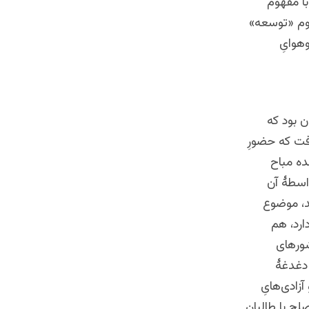
با مفهوم
هوم «توسعه»
هوایِ
ن بود که
فت که حضورِ
ده مباح
واسطۀ آن
د، موضوع
ارد، هم
شورهای
 دغدغۀ
زادی‌هایِ
لح با طالبان