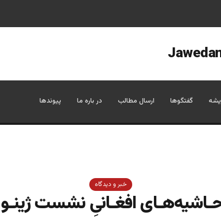
یشه
گفتگوها
ارسال مطالب
در باره ما
پیوندها
خبر و دیدگاه
ـاشیه‌هـای افغـانیِ نشست ژینـوا