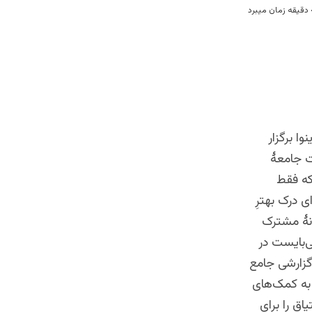
ر ژینوا برگزار
ت جامعۀ
که فقط
ی درک بهترِ
نۀ مشترک
‌بایست در
۳۲ سازمان بین‌المللی، گزارشی جامع
به کمک‌های
اق را برای