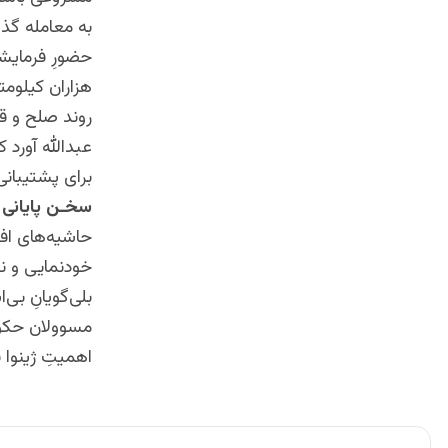
به معامله گذا
حضورِ فرمایشی
هزاران کیلوم
روند صلح و قرب
عبدالله آورد 
برای پشتیبانی
سخـن پایانی
حاشیه‌های اف
خودنمایی و ن
بلی‌گویانِ بی‌
مسوولان حکوم
اهمیتِ ژینوا ن