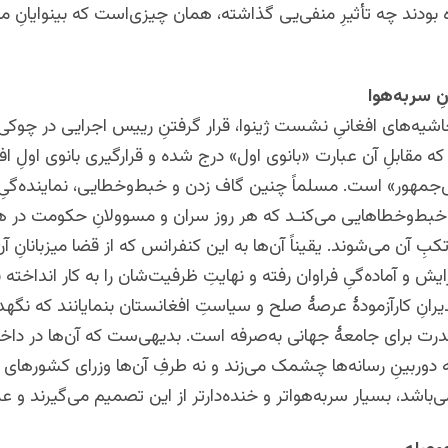
بودند چه تأثیرِ منفی‌یی گذاشته، همان چیزی‌است که بینوایانِ محا
ِ سربه‌هوا
اشیه‌های افغانیِ نشست ژینوا، قرار گرفتنِ رییس اجرایی در چوکی
 مقابلِ آن عبارت «بانوی اول» درج شده و قرارگیری بانوی اولِ اف
جمهور» است. مسلماً چنین گاف زدن‌ و خبط‌وخطایی، نماینده‌گیِ
 ‌خبط‌وخطاهایی می‌کنـد که هر روز سران و مسوولانِ حکومت در 
بِ آن می‌شوند. یقیناً آن‌ها به این کنفرانس که از قضا میزبانانِ آ
ایش و آماده‌گیِ فراوان رفته و نهایتِ ظرفیت‌شان را به کار انداخته ب
رانِ کارآزمودۀ عرصۀ صلح و سیاستِ افغانستان بنمایانند که نگهد
رت برای جامعۀ جهانی به‌صرفه است. بدیهی‌ست که آن‌ها در داخل
 دوربینِ رسانه‌ها چشمک می‌زند و نه طرفِ آن‌ها وزرای کشورهای 
باشد، بسیار سربه‌هواتر و خنده‌دارتر از این تصمیم می‌گیرند و ع