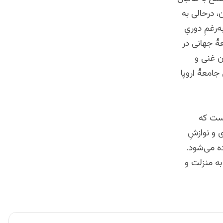
، درحالی به
رغمِ دوریِ
ۀ جهانی در
ان غنی و
جامعۀ اروپا
است که
و نوازشِ
ده می‌شود.
ه منزلت و