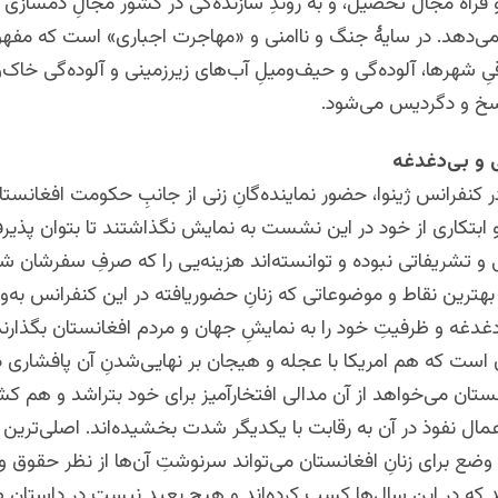
و فراه مجال تحصیل، و به روندِ سازنده‌گی در کشور مجالِ دمسازی 
 نمی‌دهد. در سایۀ جنگ و ناامنی و «مهاجرت اجباری» است که مف
ِ شهرها، آلوده‌گی و حیف‌ومیلِ آب‌های زیرزمینی و آلوده‌گی خاک‌و
سخ و دگردیس می‌شود.
ی و بی‌دغدغه
ر کنفرانس ژینوا، حضور نماینده‌گانِ زنی از جانبِ حکومت افغانستا
ابتکاری از خود در این نشست به نمایش نگذاشتند تا بتوان پذیر
 و تشریفاتی نبوده و توانسته‌اند هزینه‌یی را که صرفِ سفرشان ش
 بهترین نقاط و موضوعاتی که زنانِ حضوریافته در این کنفرانس به‌
غدغه و ظرفیتِ خود را به نمایشِ جهان و مردم افغانستان بگذارن
 است که هم امریکا با عجله و هیجان بر نهایی‌‌شدنِ آن پافشاری د
تان می‌خواهد از آن مدالی افتخارآمیز برای خود بتراشد و هم ک
مال نفوذ در آن به رقابت با یکدیگر شدت بخشیده‌اند. اصلی‌ترین
وضع برای زنانِ افغانستان می‌تواند سرنوشتِ آن‌ها از نظر حقوق و آ
که در این سال‌ها کسب کرده‌اند و هیچ بعید نیست در داستانِ ص