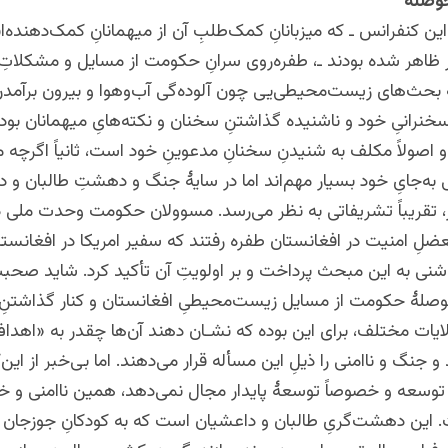
حوصله
ین کنفرانس ـ که میزبانانِ کمک‌طلبِ آن از میهمانانِ کمک‌دهنده‌
 ظاهر شده بودند ـ، طفره‌روی سرانِ حکومت از مسایل و مشکلاتِ 
 بحث‌های زیست‌محیطی‌یی چون آلوده‌گی آب‌وهوا و بیرون برآمدن‌ش
سخنرانیِ ‌خود و ناشنیده گذاشتنِ سخنان و نکته‌هایِ میهمانان بود.
ً و اصولاً مکلف به شنیدنِ سخنانِ مدعوینِ خود است، ثانیاً اگرچه 
‌جایِ خود بسیار مهم‌اند اما در سایۀ جنگ و دهشتِ طالبان و د
 تقریباً تشریفاتی به نظر می‌رسد. مسوولان حکومت وحدت ملی در
ضلِ امنیت در افغانستان طفره رفتند که سفیر امریکا در افغانستا
شنی به این مبحث ‌پرداخت و بر اولویتِ آن تأکید کرد. شاید صحبت
صلۀ حکومت از مسایل زیست‌محیطیِ افغانستان و کنار گذاشتنِ ن
لایات مختلف، برای این بوده که نشـان دهند آن‌ها چقدر به «اهد
د و جنگ و ناامنی را ذیلِ این مسأله قرار می‌دهند. اما بی‌خبر از این‌
 توسعه و خصوصاً توسعۀ پایدار مجال نمی‌دهد، همین ناامنی و 
 این دهشت‌گریِ طالبان و داعشیان است که به کودکانِ جوزجان و