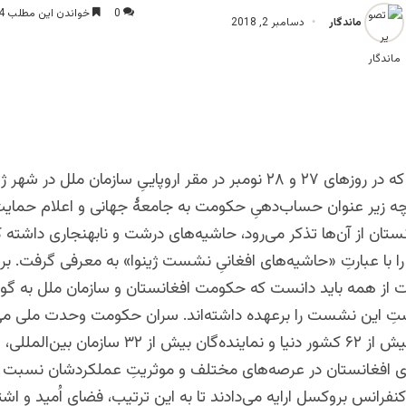
0
خواندن این مطلب 4 دقیقه زمان میبرد
ماندگار
دسامبر 2, 2018
نشست ژینوا که در روزهای ۲۷ و ۲۸ نومبر در مقر اروپاییِ سازمان ملل در شه
نچه زیر عنوان حساب‌دهیِ حکومت به جامعۀ جهانی و اعلام حمای
نستان از آن‌ها تذکر می‌رود، حاشیه‌های درشت و نابهنجاری داشته 
 را با عبارتِ «حاشیه‌های افغانیِ نشست ژینوا» به معرفی گرفت. برا
ز همه باید دانست که حکومت افغانستان و سازمان ملل به گو
استِ این نشست را برعهده داشته‌اند. سران حکومت وحدت ملی می
حضور وزرای بیش از ۶۲ کشور دنیا و نماینده‌گان بیش از 
ی افغانستان در عرصه‌های مختلف و موثریتِ عملکردشان نسبت 
فرانس بروکسل ارایه می‌دادند تا به این ترتیب، فضای اُمید و اشتی