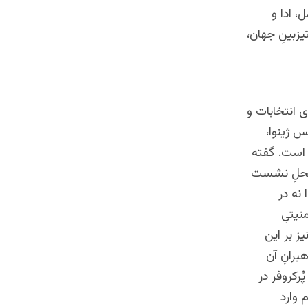
، ادا و
یزبینِ جهان،
ی انتخابات و
س ژینوا،
 است. گفته
ه با ۱۰ ـ ۱۵ نفر محافظ به محلِ نشست
نه در
نیتیِ
 بر این
رانِ آن
رکروفر در
 وارد