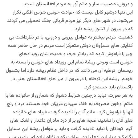
و درونی، مصیبت ساز و ماتم آور به مردم افغانستان است.
این تنها درشهر کابل نیست که حوادث خونین هراس افگنی تکرار
می‌شود، در شهر های دیگر نیز مردم قربانی جنگ تحمیلی می گردند
که در بیرون از کشور ریشه دارد .
ذهنیت مردم بیشتر به عوامل بیرونی و درونی، با در نظرداشت بی
کفایتی های مسؤولان دولتی متمرکز است مردم در حال حاضر همه
چیز را فراموش کرده اند زیادتر حرف و حدیث شان رویدادهای
خونین است وبرخی ریشة تمام این رویداد های خونین را بسته به
ریسمان توطیه ای می دانند که در داخل نظام ریشه دارد اما بشمول
خودم، ریشة این توطئه را دربیرون از مرز های افغانستان یعنی در
پاکستان باید جستجو کرد.
به هر صورت، نباید درچنین شرایط دشوار که شماری از خانواده ها با
ماتم وخون مصروف به خاک سپردن عزیزان خود هستند درد و رنج
آنها را فراموش کرد ، ماتم آنان را نادیده گرفت، فریاد های خانواده
های آنان را نشنید، ضجه های پر از درد مادران داغدار و اشک های
گرم کودکان را نباید نادیده گرفت و باید بر عوامل ریشة این مسایل
نگاه کرد و بار این ادعا را دور ساخت که درنظام اراده ای برای بررسی