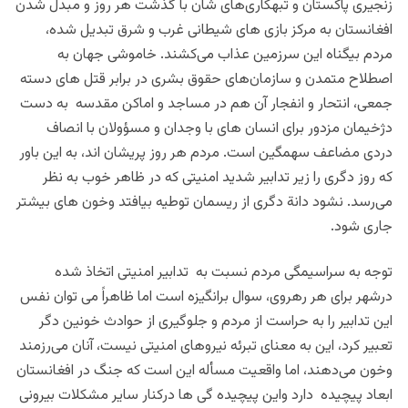
زنجیری پاکستان و تبهکاری‌های شان با گذشت هر روز و مبدل شدن
افغانستان به مرکز بازی های شیطانی غرب و شرق تبدیل شده،
مردم بیگناه این سرزمین عذاب می‌کشند. خاموشی جهان به
اصطلاح متمدن و سازمان‌های حقوق بشری در برابر قتل های دسته
جمعی، انتحار و انفجار آن هم در مساجد و اماکن مقدسه به دست
دژخیمان مزدور برای انسان های با وجدان و مسؤولان با انصاف
دردی مضاعف سهمگین است. مردم هر روز پریشان اند، به این باور
که روز دگری را زیر تدابیر شدید امنیتی که در ظاهر خوب به نظر
می‌رسد. نشود دانة دگری از ریسمان توطیه بیافتد وخون های بیشتر
جاری شود.
توجه به سراسیمگی مردم نسبت به تدابیر امنیتی اتخاذ شده
درشهر برای هر رهروی، سوال برانگیزه است اما ظاهراً می توان نفس
این تدابیر را به حراست از مردم و جلوگیری از حوادث خونین دگر
تعبیر کرد، این به معنای تبرئه نیروهای امنیتی نیست، آنان می‌رزمند
وخون می‌دهند، اما واقعیت مسأله این است که جنگ در افغانستان
ابعاد پیچیده دارد واین پیچیده گی ها درکنار سایر مشکلات بیرونی