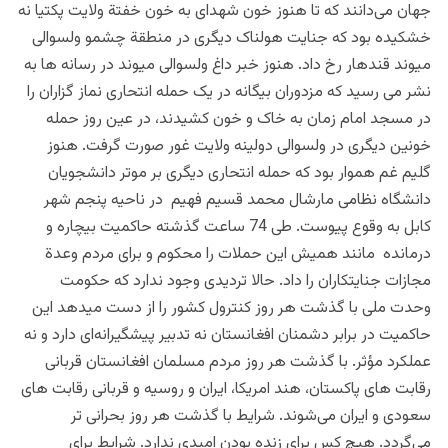
جهان می‌دانند که تا هنوز خون شهدای به خون خفتة ولایت پکتیا نه
خشکیده بود که جنایت هولناک دیگری در منطقة چشمو ولسوالی
میوند قندهار رخ داد. هنوز خبر داغ ولسوالی میوند در رسانه ها به
نشر می رسید که مزدوران بیگانه در یک حمله انتحاری نماز گزاران را
در مسجد امام زمان به خاک و خون کشیدند، در عین روز حمله
خونین دیگری در ولسوالی دولینه ولایت غور صورت گرفت. هنوز
گلیم غم هموار بود که حمله انتحاری دیگری بر موتر دانشجویان
دانشگاه نظامی مارشال محمد قسیم فهیم در ناحیه پنجم شهر
کابل به وقوع پیوست. طی 74 ساعت گذشته حاکمیت بیچاره و
درمانده مانند همیش این حملات را محکوم و برای مردم وعدة
مجازات جنایتکاران را داد. حالا تردیدی وجود ندارد که حکومت
وحدت ملی با گذشت هر روز کنترول کشور را از دست میدهد این
حاکمیت در برابر دشمنان افغانستان نه تدبیر پیشگیرانه‌ای دارد و نه
عملکرد مؤثر. با گذشت هر روز مردم مسلمان افغانستان قربانی
رقابت های پاکستان، هند امریکا، ایران و روسیه و قربانی رقابت های
سعودی و ایران می‌شوند. شرایط با گذشت هر روز بحرانی تر
می‌گردد. هیچ کس برای زنده بودن امیدی ندارد. شرایط برای