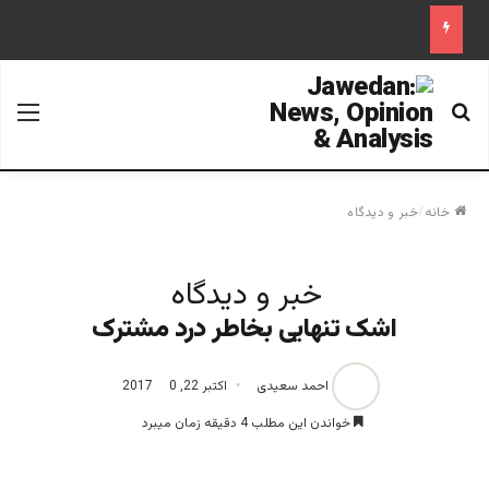
جستجو برای
منو
خانه
/
خبر و دیدگاه
خبر و دیدگاه
اشک تنهایی بخاطر درد مشترک
احمد سعیدی
اکتبر 22, 2017
0
خواندن این مطلب 4 دقیقه زمان میبرد
18341979_1505470276164874_4931582540661190915_n